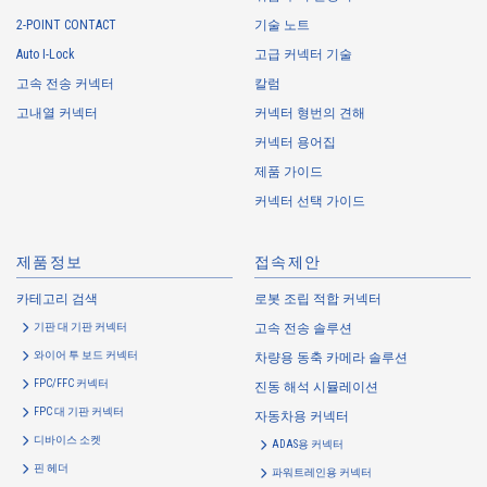
personal information by deception or other wrongful means.
2-POINT CONTACT
기술 노트
The Company uses cookies and other tracking technologies (e.g.,
Auto I-Lock
고급 커넥터 기술
web beacons) to collect information about your access history and
usage status on this website, including identifiers such as IP
고속 전송 커넥터
칼럼
addresses (hereinafter referred to as “cookies”). information) is
고내열 커넥터
커넥터 형번의 견해
collected. Cookie information may be associated with personal
커넥터 용어집
information of Customers’ member services held by the Company.
Cookie information that is associated with personal information will be
제품 가이드
handled in accordance with the following and the Cookie Policy.
커넥터 선택 가이드
https://www.irisoele.com/kr/cookie/
제품정보
접속제안
2.
Purposes of Use of Personal Information
카테고리 검색
로봇 조립 적합 커넥터
The purposes of use of personal information acquired by the Company
기판 대 기판 커넥터
고속 전송 솔루션
are as follows: The Company may change the following purposes of
use to the extent which is deemed relevant, and in the event of such a
와이어 투 보드 커넥터
차량용 동축 카메라 솔루션
change, the Company shall notify or publicly announce the changed
FPC/FFC 커넥터
진동 해석 시뮬레이션
purposes of use to the relevant person of the Customers, etc.
FPC 대 기판 커넥터
자동차용 커넥터
Customer Information
디바이스 소켓
ADAS용 커넥터
・
To inform the Customers, etc. of The Company’s products
핀 헤더
파워트레인용 커넥터