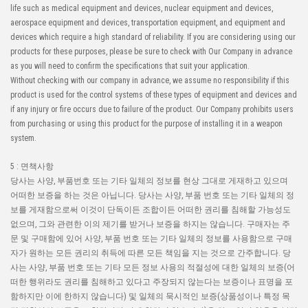
life such as medical equipment and devices, nuclear equipment and devices,
aerospace equipment and devices, transportation equipment, and equipment and
devices which require a high standard of reliability. If you are considering using our
products for these purposes, please be sure to check with Our Company in advance
as you will need to confirm the specifications that suit your application.
Without checking with our company in advance, we assume no responsibility if this
product is used for the control systems of these types of equipment and devices and
if any injury or fire occurs due to failure of the product. Our Company prohibits users
from purchasing or using this product for the purpose of installing it in a weapon
system.
5 : 면책사항
당사는 사양, 부품번호 또는 기타 일체의 정보를 현상 그대로 게재하고 있으며
어떠한 보증을 하는 것은 아닙니다. 당사는 사양, 부품 번호 또는 기타 일체의 정
보를 게재함으로써 이것이 단독이든 조합이든 어떠한 권리를 침해할 가능성도
없으며, 그와 관련한 이의 제기를 받거나 보증을 하지는 않습니다. 구매자는 주
문 및 구매함에 있어 사양, 부품 번호 또는 기타 일체의 정보를 사용함으로 구매
자가 원하는 모든 권리의 취득에 따른 모든 책임을 지는 것으로 간주합니다. 당
사는 사양, 부품 번호 또는 기타 모든 정보 사용의 적절성에 대한 일체의 보증(어
떠한 행위라도 권리를 침해하고 있다고 주장되지 않는다는 보증이나 표명을 포
함하지만 이에 한하지 않습니다) 및 일체의 묵시적인 보증(상품성이나 특정 목