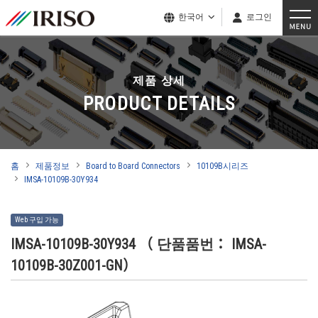
한국어
로그인
제품 상세
PRODUCT DETAILS
홈
제품정보
Board to Board Connectors
10109B시리즈
IMSA-10109B-30Y934
Web 구입 가능
IMSA-10109B-30Y934
（ 단품품번： IMSA-
10109B-30Z001-GN）