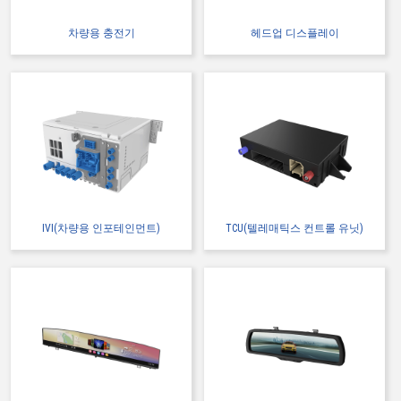
차량용 충전기
헤드업 디스플레이
IVI(차량용 인포테인먼트)
TCU(텔레매틱스 컨트롤 유닛)