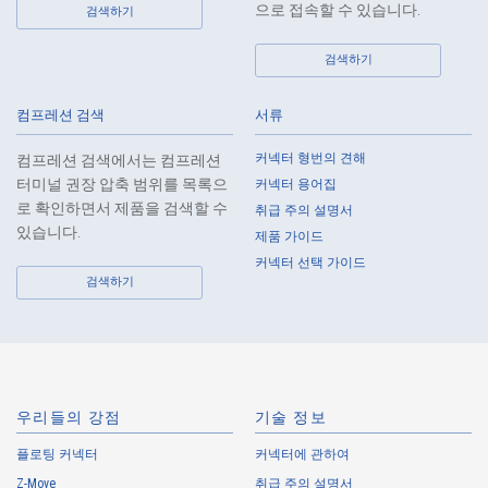
shall comply with the standards prescribed by laws and regulations
으로 접속할 수 있습니다.
검색하기
and implement appropriate security control measures.
검색하기
9.
In the case of the leak of personal information or other such incidents,
the Company shall take immediate action to minimize the damage to
the extent reasonable and take steps to prevent recurrence, based on
컴프레션 검색
서류
the principle that the Customers, etc. shall be protected first.
커넥터 형번의 견해
컴프레션 검색에서는 컴프레션
10.
The Company will continuously review and regularly evaluate the
터미널 권장 압축 범위를 목록으
커넥터 용어집
management systems and measures to protect personal data, and
로 확인하면서 제품을 검색할 수
취급 주의 설명서
strive to improve the management systems and measures.
있습니다.
제품 가이드
커넥터 선택 가이드
About the Handling of Personal Information
검색하기
1.
Collection of Personal Information
When providing the services of the Company, the Company obtains
personal information such as the name, address, telephone number, e-
mail address, workplace information (your company name, department
우리들의 강점
기술 정보
name, position, address, telephone (fax) number, etc.), gender, bank
플로팅 커넥터
account information, and access logs of the Customers, etc. from. The
커넥터에 관하여
Company shall not properly acquire personal information or acquire
Z-Move
취급 주의 설명서