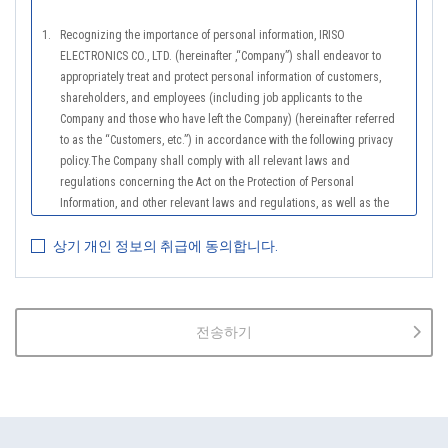
1.
Recognizing the importance of personal information, IRISO
ELECTRONICS CO., LTD. (hereinafter ,“Company”) shall endeavor to
appropriately treat and protect personal information of customers,
shareholders, and employees (including job applicants to the
Company and those who have left the Company) (hereinafter referred
to as the “Customers, etc.”) in accordance with the following privacy
policy.The Company shall comply with all relevant laws and
regulations concerning the Act on the Protection of Personal
Information, and other relevant laws and regulations, as well as the
Guidelines on the Law on the Protection of Personal Information
상기 개인 정보의 취급에 동의합니다.
(General Rules), and other national guidelines for which compliance is
mandatory, in order to properly treat personal information.
2.
The Company shall properly acquire the personal information of the
Customers, etc., notify or publicize the purposes of use of the personal
전송하기
information of the Customers, etc., and use the information within the
scope of the purposes of use, except for cases that this procedure is
not required by law.
3.
The Company shall endeavor to prevent unauthorized access,
leakage, loss, or damage to Customers, etc. personal data and shall