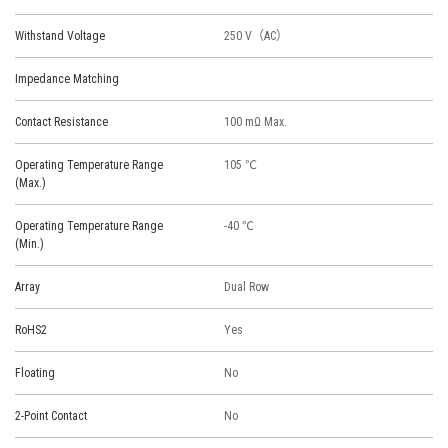
Withstand Voltage
250 V（AC）
Impedance Matching
Contact Resistance
100 mΩ Max.
Operating Temperature Range
105 ℃
(Max.)
Operating Temperature Range
-40 ℃
(Min.)
Array
Dual Row
RoHS2
Yes
Floating
No
2-Point Contact
No