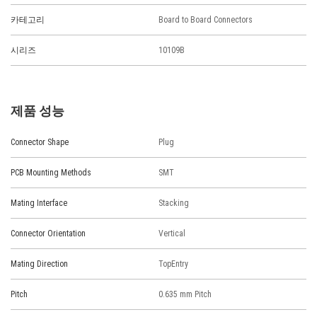
카테고리
Board to Board Connectors
시리즈
10109B
제품 성능
Connector Shape
Plug
PCB Mounting Methods
SMT
Mating Interface
Stacking
Connector Orientation
Vertical
Mating Direction
TopEntry
Pitch
0.635 mm Pitch