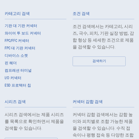
take systematic, personal, physical, and technical security control
measures required for the control of personal data.
카테고리 검색
조건 검색
4.
The Company shall educate employees to understand the importance
of personal data and handle personal data appropriately. If employees
기판 대 기판 커넥터
조건 검색에서는 카테고리, 시리
are required to handle the personal data of the Customers, etc., the
즈, 극수, 피치, 기판 실장 방법, 감
와이어 투 보드 커넥터
Company shall supervise such data as required and appropriate so as
합 형상 등 세세한 조건으로 제품
FPC/FFC 커넥터
to ensure the security control of the personal data of the Customers,
을 검색할 수 있습니다.
FPC 대 기판 커넥터
etc.
디바이스 소켓
5.
When the Company entrusts the handling of the personal data of the
검색하기
핀 헤더
Customers, etc., the Company shall supervise the handling of such
컴프레션 터미널
data as required and appropriate so as to ensure such data
I/O 커넥터
appropriate security control of the personal data of the Customers, etc.
ESD 프로텍터 칩
6.
Except as otherwise provided by law, the Company will not provide the
personal data of the Customers, etc. for any third party without
시리즈 검색
커넥터 감합 검색
obtaining the prior consent of the individual.
7.
Except as otherwise required by law, the Company shall properly fulfill
시리즈 검색에서는 제품 시리즈
커넥터 감합 검색에서는 감합 높
the verification and recording obligations stipulated by law when the
를 목록으로 확인하면서 제품을
이와 피치별로 조합 가능한 제품
Company has provided or received personal data from a third party.
검색할 수 있습니다.
을 검색할 수 있습니다. 수직 접
8.
When preparing the anonymously processed information, the Company
속이나 평행 접속 등 다양한 조합