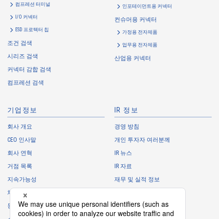
・
To provide campaigns and events for the Customers, etc.
컴프레션 터미널
인포테이먼트용 커넥터
・
To improve customer service, including market research, data
I/O 커넥터
컨슈머용 커넥터
analysis, and the planning and development of products and
ESD 프로텍터 칩
가정용 전자제품
services
조건 검색
업무용 전자제품
・
To control the data of the Customers, etc.
시리즈 검색
산업용 커넥터
・
To manage the progress of transactions with the Customers
커넥터 감합 검색
・
To conduct questionnaires to the Customers, etc.
컴프레션 검색
・
To respond to the inquiries from the Customers, etc.
・
For marketing research and analysis
기업정보
IR 정보
Personal information of other companies, organizations, government
agency clients and business partners
회사 개요
경영 방침
CEO 인사말
개인 투자자 여러분께
・
To respond to inquiries, business negotiations, meetings, etc.
necessary for business and communication
회사 연혁
IR 뉴스
・
For the performance of contracts or management of business
거점 목록
IR 자료
partner information necessary for business
지속가능성
재무 및 실적 정보
・
For requesting cooperation in questionnaire surveys, etc.
채용 정보
주식 정보
regarding our business and transactions
동아리
IR 캘린더
・
To report and notify government agencies and industry