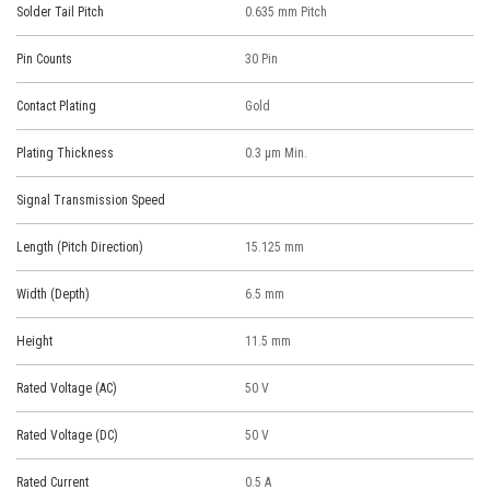
Solder Tail Pitch
0.635 mm Pitch
Pin Counts
30 Pin
Contact Plating
Gold
Plating Thickness
0.3 μm Min.
Signal Transmission Speed
Length (Pitch Direction)
15.125 mm
Width (Depth)
6.5 mm
Height
11.5 mm
Rated Voltage (AC)
50 V
Rated Voltage (DC)
50 V
Rated Current
0.5 A