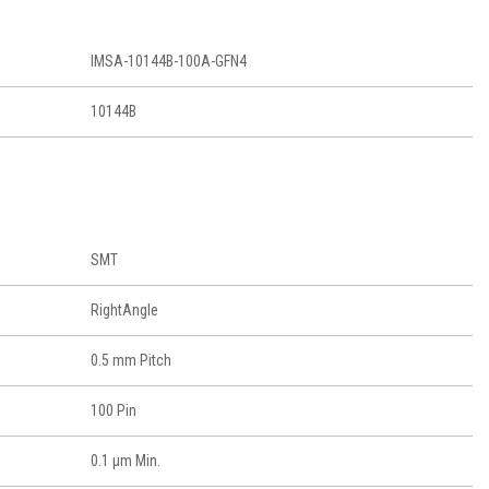
IMSA-10144B-100A-GFN4
10144B
SMT
RightAngle
0.5 mm Pitch
100 Pin
0.1 μm Min.