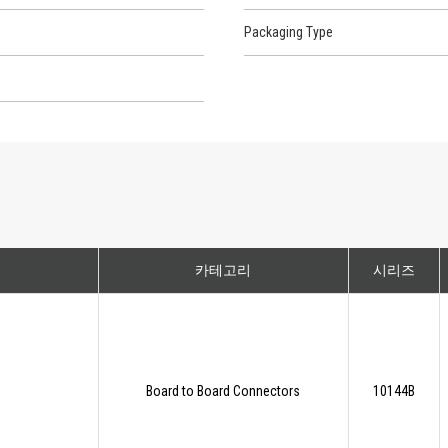
Packaging Type
카테고리
시리즈
Board to Board Connectors
10144B