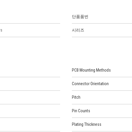
단품품번
rs
시리즈
PCB Mounting Methods
Connector Orientation
Pitch
Pin Counts
Plating Thickness