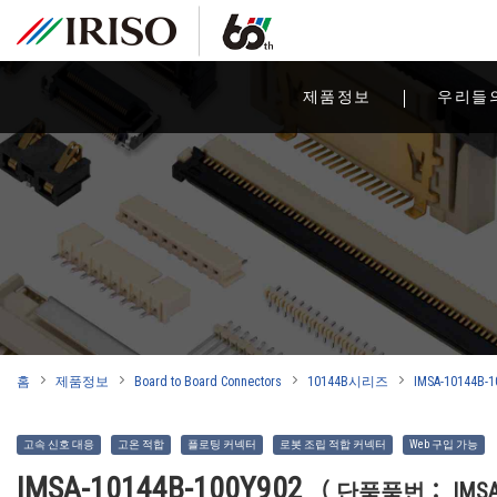
제품정보
우리들
홈
제품정보
Board to Board Connectors
10144B시리즈
IMSA-10144B-
고속 신호 대응
고온 적합
플로팅 커넥터
로봇 조립 적합 커넥터
Web 구입 가능
IMSA-10144B-100Y902
（ 단품품번： IMSA-1