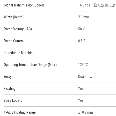
Signal Transmission Speed
16 Gbps（自社定義に
Width (Depth)
7.9 mm
Rated Voltage (AC)
50 V
Rated Current
0.5 A
Impedance Matching
Operating Temperature Range (Max.)
125 ℃
Array
Dual Row
Floating
Yes
Boss Locator
Yes
Y-Axis Floating Range
0.8 mm