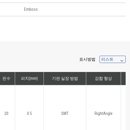
Emboss
표시방법
핀수
피치(mm)
기판 실장 방법
감합 형상
20
0.5
SMT
RightAngle