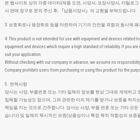
본 웹사이트 상의 각종 데이터(제품 도면, 사양서, 포장사양서, 카탈로그
IMSA-10144B-140Y900
사 판매 창구로 문의 주신 후, 「납품사양서」의 교환을 부탁드립니다.
3: 보호회로나 용장회로 등을 마련하여 기기의 안전을 꾀함과 동시에 
4: This product is not intended for use with equipment and devices related
equipment and devices which require a high standard of reliability. If you a
고속 신호 대응
고온 적합
플로팅 커넥터
suit your application.
로봇 조립 적합 커넥터
Without checking with our company in advance, we assume no responsibility if
IMSA-10144B-120Y900
Company prohibits users from purchasing or using this product for the purpo
5 : 면책사항
당사는 사양, 부품번호 또는 기타 일체의 정보를 현상 그대로 게재하고 
침해할 가능성도 없으며, 그와 관련한 이의 제기를 받거나 보증을 하지는
책임을 지는 것으로 간주합니다. 당사는 사양, 부품 번호 또는 기타 
고속 신호 대응
고온 적합
플로팅 커넥터
습니다) 및 일체의 묵시적인 보증(상품성이나 특정 목적 적합성의 보증
로봇 조립 적합 커넥터
IMSA-10144B-100Y900