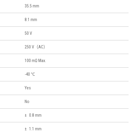
35.5 mm
8.1 mm
50 V
250 V（AC）
100 mΩ Max.
-40 ℃
Yes
No
0.8 mm
1.1 mm