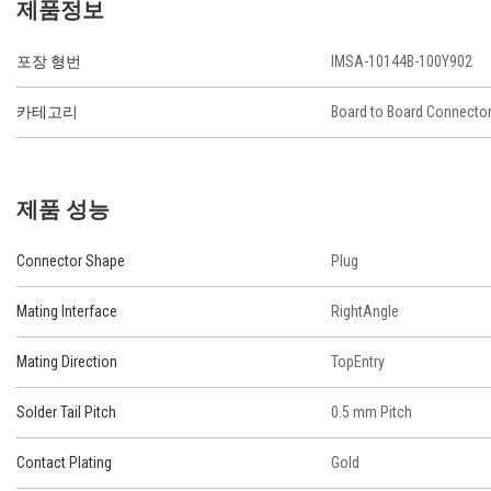
제품정보
포장 형번
IMSA-10144B-100Y902
카테고리
Board to Board Connecto
제품 성능
Connector Shape
Plug
Mating Interface
RightAngle
Mating Direction
TopEntry
Solder Tail Pitch
0.5 mm Pitch
Contact Plating
Gold