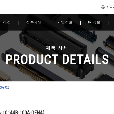
한국
의 강점
접속제안
기업정보
IR 정보
제품 상세
PRODUCT DETAILS
100Y902
0144B-100A-GFN4）