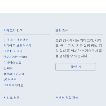
not required by law.
3.
The Company shall endeavor to prevent unauthorized access,
leakage, loss, or damage to Customers, etc. personal data and shall
take systematic, personal, physical, and technical security control
measures required for the control of personal data.
카테고리 검색
조건 검색
4.
The Company shall educate employees to understand the importance
of personal data and handle personal data appropriately. If employees
기판 대 기판 커넥터
조건 검색에서는 카테고리, 시리
are required to handle the personal data of the Customers, etc., the
즈, 극수, 피치, 기판 실장 방법, 감
와이어 투 보드 커넥터
Company shall supervise such data as required and appropriate so as
합 형상 등 세세한 조건으로 제품
FPC/FFC 커넥터
to ensure the security control of the personal data of the Customers,
을 검색할 수 있습니다.
FPC 대 기판 커넥터
etc.
디바이스 소켓
5.
When the Company entrusts the handling of the personal data of the
검색하기
핀 헤더
Customers, etc., the Company shall supervise the handling of such
컴프레션 터미널
data as required and appropriate so as to ensure such data
I/O 커넥터
appropriate security control of the personal data of the Customers, etc.
ESD 프로텍터 칩
6.
Except as otherwise provided by law, the Company will not provide the
personal data of the Customers, etc. for any third party without
시리즈 검색
커넥터 감합 검색
obtaining the prior consent of the individual.
7.
Except as otherwise required by law, the Company shall properly fulfill