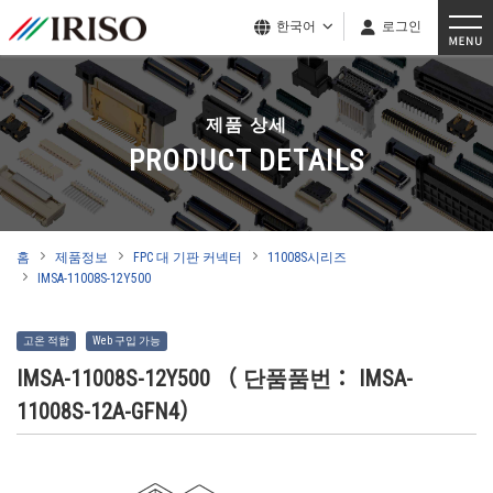
한국어
로그인
제품 상세
PRODUCT DETAILS
홈
제품정보
FPC 대 기판 커넥터
11008S시리즈
IMSA-11008S-12Y500
고온 적합
Web 구입 가능
IMSA-11008S-12Y500
（ 단품품번： IMSA-
11008S-12A-GFN4）