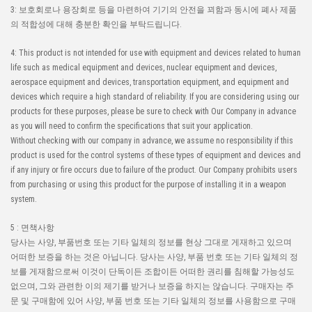
3: 보호회로나 용장회로 등을 마련하여 기기의 안전을 꾀함과 동시에 폐사 제품
의 적합성에 대해 충분한 확인을 부탁드립니다.
4: This product is not intended for use with equipment and devices related to human
life such as medical equipment and devices, nuclear equipment and devices,
aerospace equipment and devices, transportation equipment, and equipment and
devices which require a high standard of reliability. If you are considering using our
products for these purposes, please be sure to check with Our Company in advance
as you will need to confirm the specifications that suit your application.
Without checking with our company in advance, we assume no responsibility if this
product is used for the control systems of these types of equipment and devices and
if any injury or fire occurs due to failure of the product. Our Company prohibits users
from purchasing or using this product for the purpose of installing it in a weapon
system.
5 : 면책사항
당사는 사양, 부품번호 또는 기타 일체의 정보를 현상 그대로 게재하고 있으며
어떠한 보증을 하는 것은 아닙니다. 당사는 사양, 부품 번호 또는 기타 일체의 정
보를 게재함으로써 이것이 단독이든 조합이든 어떠한 권리를 침해할 가능성도
없으며, 그와 관련한 이의 제기를 받거나 보증을 하지는 않습니다. 구매자는 주
문 및 구매함에 있어 사양, 부품 번호 또는 기타 일체의 정보를 사용함으로 구매