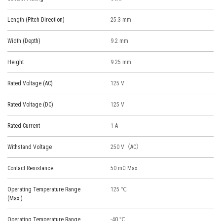
Length (Pitch Direction)
25.3 mm
Width (Depth)
9.2 mm
Height
9.25 mm
Rated Voltage (AC)
125 V
Rated Voltage (DC)
125 V
Rated Current
1 A
Withstand Voltage
250 V（AC）
Contact Resistance
50 mΩ Max.
Operating Temperature Range
125 ℃
(Max.)
Operating Temperature Range
-40 ℃