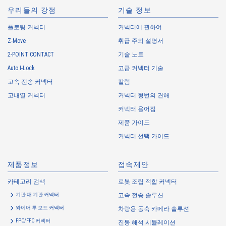
mail address, workplace information (your company name, department
우리들의 강점
기술 정보
name, position, address, telephone (fax) number, etc.), gender, bank
플로팅 커넥터
account information, and access logs of the Customers, etc. from. The
커넥터에 관하여
Company shall not properly acquire personal information or acquire
Z-Move
취급 주의 설명서
personal information by deception or other wrongful means.
2-POINT CONTACT
기술 노트
The Company uses cookies and other tracking technologies (e.g.,
Auto I-Lock
고급 커넥터 기술
web beacons) to collect information about your access history and
usage status on this website, including identifiers such as IP
고속 전송 커넥터
칼럼
addresses (hereinafter referred to as “cookies”). information) is
고내열 커넥터
커넥터 형번의 견해
collected. Cookie information may be associated with personal
커넥터 용어집
information of Customers’ member services held by the Company.
Cookie information that is associated with personal information will be
제품 가이드
handled in accordance with the following and the Cookie Policy.
커넥터 선택 가이드
https://www.irisoele.com/kr/cookie/
제품정보
접속제안
2.
Purposes of Use of Personal Information
카테고리 검색
로봇 조립 적합 커넥터
The purposes of use of personal information acquired by the Company
기판 대 기판 커넥터
고속 전송 솔루션
are as follows: The Company may change the following purposes of
use to the extent which is deemed relevant, and in the event of such a
와이어 투 보드 커넥터
차량용 동축 카메라 솔루션
change, the Company shall notify or publicly announce the changed
FPC/FFC 커넥터
진동 해석 시뮬레이션