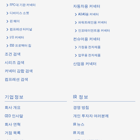
purposes of use to the relevant person of the Customers, etc.
FPC 대 기판 커넥터
자동차용 커넥터
Customer Information
디바이스 소켓
ADAS용 커넥터
・
To inform the Customers, etc. of The Company’s products
핀 헤더
파워트레인용 커넥터
・
To provide campaigns and events for the Customers, etc.
컴프레션 터미널
인포테이먼트용 커넥터
・
To improve customer service, including market research, data
I/O 커넥터
컨슈머용 커넥터
analysis, and the planning and development of products and
ESD 프로텍터 칩
가정용 전자제품
services
조건 검색
업무용 전자제품
・
To control the data of the Customers, etc.
시리즈 검색
산업용 커넥터
・
To manage the progress of transactions with the Customers
커넥터 감합 검색
・
To conduct questionnaires to the Customers, etc.
컴프레션 검색
・
To respond to the inquiries from the Customers, etc.
・
For marketing research and analysis
기업정보
IR 정보
Personal information of other companies, organizations, government
agency clients and business partners
회사 개요
경영 방침
CEO 인사말
개인 투자자 여러분께
・
To respond to inquiries, business negotiations, meetings, etc.
necessary for business and communication
회사 연혁
IR 뉴스
・
For the performance of contracts or management of business
거점 목록
IR 자료
partner information necessary for business