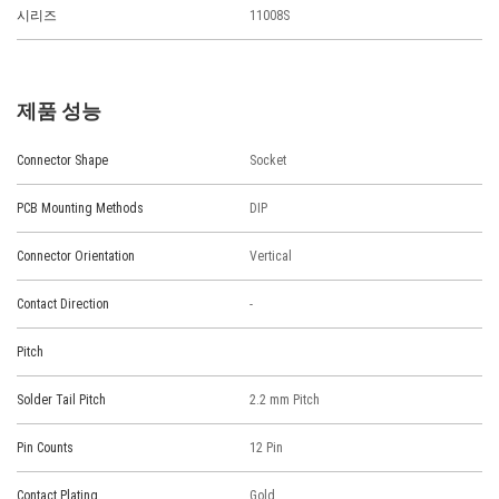
시리즈
11008S
제품 성능
Connector Shape
Socket
PCB Mounting Methods
DIP
Connector Orientation
Vertical
Contact Direction
-
Pitch
Solder Tail Pitch
2.2 mm Pitch
Pin Counts
12 Pin
Contact Plating
Gold