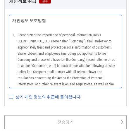
개인정보 취급
필수
개인정보 보호방침
1.
Recognizing the importance of personal information, IRISO
ELECTRONICS CO., LTD. (hereinafter ,“Company”) shall endeavor to
appropriately treat and protect personal information of customers,
shareholders, and employees (including job applicants to the
Company and those who have left the Company) (hereinafter referred
to as the “Customers, etc.”) in accordance with the following privacy
policy.The Company shall comply with all relevant laws and
regulations concerning the Act on the Protection of Personal
Information, and other relevant laws and regulations, as well as the
Guidelines on the Law on the Protection of Personal Information
상기 개인 정보의 취급에 동의합니다.
(General Rules), and other national guidelines for which compliance is
mandatory, in order to properly treat personal information.
2.
The Company shall properly acquire the personal information of the
Customers, etc., notify or publicize the purposes of use of the personal
전송하기
information of the Customers, etc., and use the information within the
scope of the purposes of use, except for cases that this procedure is