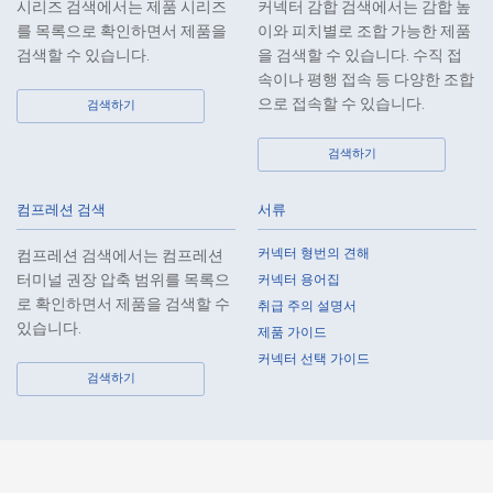
시리즈 검색에서는 제품 시리즈
커넥터 감합 검색에서는 감합 높
the verification and recording obligations stipulated by law when the
를 목록으로 확인하면서 제품을
이와 피치별로 조합 가능한 제품
Company has provided or received personal data from a third party.
검색할 수 있습니다.
을 검색할 수 있습니다. 수직 접
8.
When preparing the anonymously processed information, the Company
속이나 평행 접속 등 다양한 조합
shall comply with the standards prescribed by laws and regulations
으로 접속할 수 있습니다.
검색하기
and implement appropriate security control measures.
검색하기
9.
In the case of the leak of personal information or other such incidents,
the Company shall take immediate action to minimize the damage to
the extent reasonable and take steps to prevent recurrence, based on
컴프레션 검색
서류
the principle that the Customers, etc. shall be protected first.
커넥터 형번의 견해
컴프레션 검색에서는 컴프레션
10.
The Company will continuously review and regularly evaluate the
터미널 권장 압축 범위를 목록으
커넥터 용어집
management systems and measures to protect personal data, and
로 확인하면서 제품을 검색할 수
취급 주의 설명서
strive to improve the management systems and measures.
있습니다.
제품 가이드
커넥터 선택 가이드
About the Handling of Personal Information
검색하기
1.
Collection of Personal Information
When providing the services of the Company, the Company obtains
personal information such as the name, address, telephone number, e-