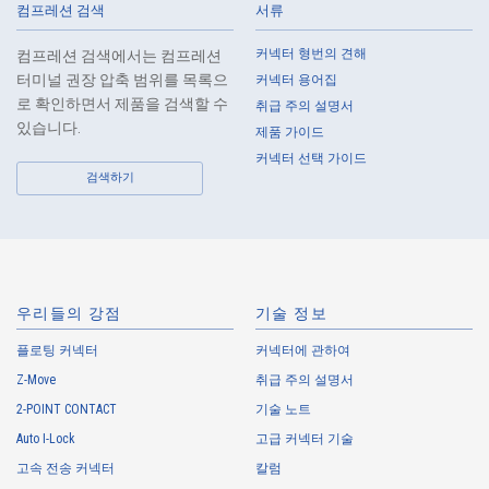
the extent reasonable and take steps to prevent recurrence, based on
컴프레션 검색
서류
the principle that the Customers, etc. shall be protected first.
커넥터 형번의 견해
컴프레션 검색에서는 컴프레션
10.
The Company will continuously review and regularly evaluate the
터미널 권장 압축 범위를 목록으
커넥터 용어집
management systems and measures to protect personal data, and
로 확인하면서 제품을 검색할 수
취급 주의 설명서
strive to improve the management systems and measures.
있습니다.
제품 가이드
커넥터 선택 가이드
About the Handling of Personal Information
검색하기
1.
Collection of Personal Information
When providing the services of the Company, the Company obtains
personal information such as the name, address, telephone number, e-
mail address, workplace information (your company name, department
우리들의 강점
기술 정보
name, position, address, telephone (fax) number, etc.), gender, bank
플로팅 커넥터
account information, and access logs of the Customers, etc. from. The
커넥터에 관하여
Company shall not properly acquire personal information or acquire
Z-Move
취급 주의 설명서
personal information by deception or other wrongful means.
2-POINT CONTACT
기술 노트
The Company uses cookies and other tracking technologies (e.g.,
Auto I-Lock
고급 커넥터 기술
web beacons) to collect information about your access history and
usage status on this website, including identifiers such as IP
고속 전송 커넥터
칼럼
addresses (hereinafter referred to as “cookies”). information) is