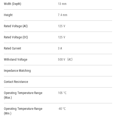
Width (Depth)
13 mm
Height
7.4 mm
Rated Voltage (AC)
125 V
Rated Voltage (DC)
125 V
Rated Current
3 A
Withstand Voltage
500 V（AC）
Impedance Matching
Contact Resistance
Operating Temperature Range
105 ℃
(Max.)
Operating Temperature Range
-40 ℃
(Min.)