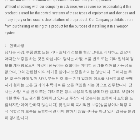
as you will need to confirm the specifications that suit your application.
Without checking with our company in advance, we assume no responsibility if this
product is used for the control systems of these types of equipment and devices and
if any injury or fire occurs due to failure of the product. Our Company prohibits users
from purchasing or using this product for the purpose of installing it in a weapon
system.
5 : 면책사항
당사는 사양, 부품번호 또는 기타 일체의 정보를 현상 그대로 게재하고 있으며
어떠한 보증을 하는 것은 아닙니다. 당사는 사양, 부품 번호 또는 기타 일체의 정
보를 게재함으로써 이것이 단독이든 조합이든 어떠한 권리를 침해할 가능성도
없으며, 그와 관련한 이의 제기를 받거나 보증을 하지는 않습니다. 구매자는 주
문 및 구매함에 있어 사양, 부품 번호 또는 기타 일체의 정보를 사용함으로 구매
자가 원하는 모든 권리의 취득에 따른 모든 책임을 지는 것으로 간주합니다. 당
사는 사양, 부품 번호 또는 기타 모든 정보 사용의 적절성에 대한 일체의 보증(어
떠한 행위라도 권리를 침해하고 있다고 주장되지 않는다는 보증이나 표명을 포
함하지만 이에 한하지 않습니다) 및 일체의 묵시적인 보증(상품성이나 특정 목
적 적합성의 보증을 포함하지만 이에 한하지 않습니다)을 하고 있지 않음을 분명
히 명시합니다.