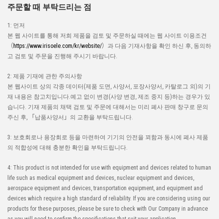
주문할 때 부탁드리는 점
1: 먼저
본 웹 사이트를 통해 저희 제품을 검토 및 주문하실 때에는 웹 사이트 이용조건
（
https://www.irisoele.com/kr/website/
）과 다음 기재사항을 확인 하신 후, 동의하
고 검토 및 주문을 진행해 주시기 바랍니다.
2: 제품 기재에 관한 주의사항
본 웹사이트 상의 각종 데이터(제품 도면, 사양서, 포장사양서, 카탈로그 외)의 기
재 내용은 참고치입니다.예고 없이 변경(사양 변경, 제조 중지 등)하는 경우가 있
습니다. 기재 제품의 채택 검토 및 주문에 대해서는 미리 폐사 판매 창구로 문의
주신 후, 「납품사양서」의 교환을 부탁드립니다.
3: 보호회로나 용장회로 등을 마련하여 기기의 안전을 꾀함과 동시에 폐사 제품
의 적합성에 대해 충분한 확인을 부탁드립니다.
4: This product is not intended for use with equipment and devices related to human
life such as medical equipment and devices, nuclear equipment and devices,
aerospace equipment and devices, transportation equipment, and equipment and
devices which require a high standard of reliability. If you are considering using our
products for these purposes, please be sure to check with Our Company in advance