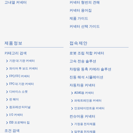
고내열 커넥터
커넥터 형번의 견해
collected. Cookie information may be associated with personal
커넥터 용어집
information of Customers’ member services held by the Company.
Cookie information that is associated with personal information will be
제품 가이드
handled in accordance with the following and the Cookie Policy.
커넥터 선택 가이드
https://www.irisoele.com/kr/cookie/
제품정보
접속제안
2.
Purposes of Use of Personal Information
카테고리 검색
로봇 조립 적합 커넥터
The purposes of use of personal information acquired by the Company
기판 대 기판 커넥터
고속 전송 솔루션
are as follows: The Company may change the following purposes of
use to the extent which is deemed relevant, and in the event of such a
와이어 투 보드 커넥터
차량용 동축 카메라 솔루션
change, the Company shall notify or publicly announce the changed
FPC/FFC 커넥터
진동 해석 시뮬레이션
purposes of use to the relevant person of the Customers, etc.
FPC 대 기판 커넥터
자동차용 커넥터
Customer Information
디바이스 소켓
ADAS용 커넥터
・
To inform the Customers, etc. of The Company’s products
핀 헤더
파워트레인용 커넥터
・
To provide campaigns and events for the Customers, etc.
컴프레션 터미널
인포테이먼트용 커넥터
・
To improve customer service, including market research, data
I/O 커넥터
컨슈머용 커넥터
analysis, and the planning and development of products and
ESD 프로텍터 칩
가정용 전자제품
services
조건 검색
업무용 전자제품