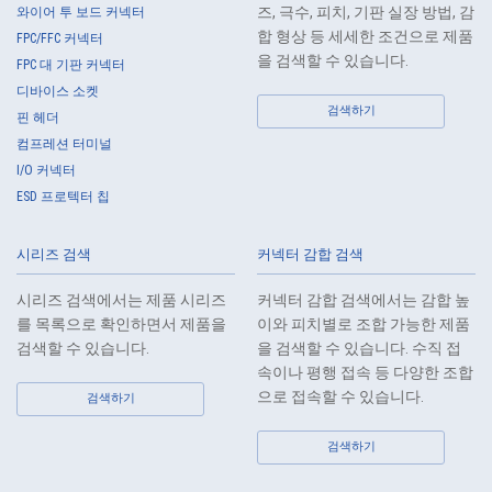
are required to handle the personal data of the Customers, etc., the
즈, 극수, 피치, 기판 실장 방법, 감
와이어 투 보드 커넥터
Company shall supervise such data as required and appropriate so as
합 형상 등 세세한 조건으로 제품
FPC/FFC 커넥터
to ensure the security control of the personal data of the Customers,
을 검색할 수 있습니다.
FPC 대 기판 커넥터
etc.
디바이스 소켓
5.
When the Company entrusts the handling of the personal data of the
검색하기
핀 헤더
Customers, etc., the Company shall supervise the handling of such
컴프레션 터미널
data as required and appropriate so as to ensure such data
I/O 커넥터
appropriate security control of the personal data of the Customers, etc.
ESD 프로텍터 칩
6.
Except as otherwise provided by law, the Company will not provide the
personal data of the Customers, etc. for any third party without
시리즈 검색
커넥터 감합 검색
obtaining the prior consent of the individual.
7.
Except as otherwise required by law, the Company shall properly fulfill
시리즈 검색에서는 제품 시리즈
커넥터 감합 검색에서는 감합 높
the verification and recording obligations stipulated by law when the
를 목록으로 확인하면서 제품을
이와 피치별로 조합 가능한 제품
Company has provided or received personal data from a third party.
검색할 수 있습니다.
을 검색할 수 있습니다. 수직 접
8.
When preparing the anonymously processed information, the Company
속이나 평행 접속 등 다양한 조합
shall comply with the standards prescribed by laws and regulations
으로 접속할 수 있습니다.
검색하기
and implement appropriate security control measures.
검색하기
9.
In the case of the leak of personal information or other such incidents,
the Company shall take immediate action to minimize the damage to