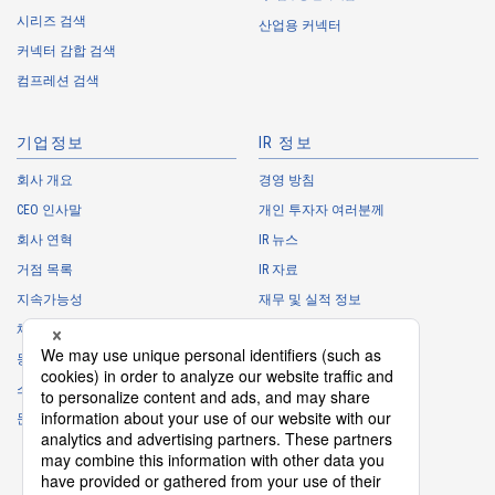
・
To control the data of the Customers, etc.
시리즈 검색
산업용 커넥터
・
To manage the progress of transactions with the Customers
커넥터 감합 검색
・
To conduct questionnaires to the Customers, etc.
컴프레션 검색
・
To respond to the inquiries from the Customers, etc.
・
For marketing research and analysis
기업정보
IR 정보
Personal information of other companies, organizations, government
agency clients and business partners
회사 개요
경영 방침
CEO 인사말
개인 투자자 여러분께
・
To respond to inquiries, business negotiations, meetings, etc.
necessary for business and communication
회사 연혁
IR 뉴스
・
For the performance of contracts or management of business
거점 목록
IR 자료
partner information necessary for business
지속가능성
재무 및 실적 정보
・
For requesting cooperation in questionnaire surveys, etc.
채용 정보
주식 정보
regarding our business and transactions
동아리
IR 캘린더
・
To report and notify government agencies and industry
스폰서 활동
IR에 관한 자주 하는 질문
associations
문의
IR 정책
Shareholder personal information
면책사항
・
For management of shareholders based on laws and regulations
・
To contact and deliver documents to shareholders