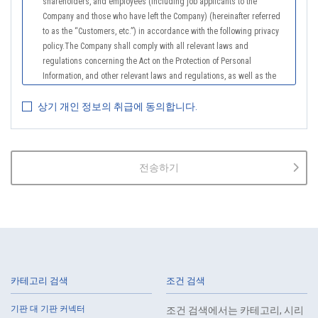
shareholders, and employees (including job applicants to the
Company and those who have left the Company) (hereinafter referred
to as the “Customers, etc.”) in accordance with the following privacy
policy.The Company shall comply with all relevant laws and
regulations concerning the Act on the Protection of Personal
Information, and other relevant laws and regulations, as well as the
Guidelines on the Law on the Protection of Personal Information
상기 개인 정보의 취급에 동의합니다.
(General Rules), and other national guidelines for which compliance is
mandatory, in order to properly treat personal information.
2.
The Company shall properly acquire the personal information of the
Customers, etc., notify or publicize the purposes of use of the personal
전송하기
information of the Customers, etc., and use the information within the
scope of the purposes of use, except for cases that this procedure is
not required by law.
3.
The Company shall endeavor to prevent unauthorized access,
leakage, loss, or damage to Customers, etc. personal data and shall
take systematic, personal, physical, and technical security control
measures required for the control of personal data.
카테고리 검색
조건 검색
4.
The Company shall educate employees to understand the importance
of personal data and handle personal data appropriately. If employees
기판 대 기판 커넥터
조건 검색에서는 카테고리, 시리