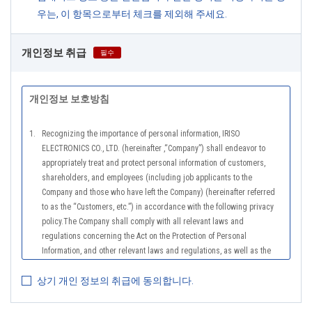
우는, 이 항목으로부터 체크를 제외해 주세요.
개인정보 취급
필수
개인정보 보호방침
1.
Recognizing the importance of personal information, IRISO
ELECTRONICS CO., LTD. (hereinafter ,“Company”) shall endeavor to
appropriately treat and protect personal information of customers,
shareholders, and employees (including job applicants to the
Company and those who have left the Company) (hereinafter referred
to as the “Customers, etc.”) in accordance with the following privacy
policy.The Company shall comply with all relevant laws and
regulations concerning the Act on the Protection of Personal
Information, and other relevant laws and regulations, as well as the
Guidelines on the Law on the Protection of Personal Information
상기 개인 정보의 취급에 동의합니다.
(General Rules), and other national guidelines for which compliance is
mandatory, in order to properly treat personal information.