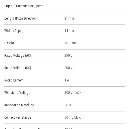
Signal Transmission Speed
Length (Pitch Direction)
21 mm
Width (Depth)
14 mm
Height
20.1 mm
Rated Voltage (AC)
250 V
Rated Voltage (DC)
250 V
Rated Current
1 A
Withstand Voltage
500 V（AC）
Impedance Matching
90 Ω
Contact Resistance
50 mΩ Max.