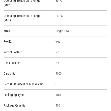
Operating Temperature Range
85 ℃
(Max.)
Operating Temperature Range
-40 ℃
(Min.)
Array
Single Row
RoHS2
Yes
2-Point Contact
No
Boss Locator
No
Durability
5000
Card (FPC) Retention Mechanism
-
Packaging Type
Tray
Package Quantity
400