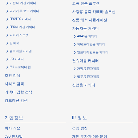
기판 대 기판 커넥터
고속 전송 솔루션
are as follows: The Company may change the following purposes of
use to the extent which is deemed relevant, and in the event of such a
와이어 투 보드 커넥터
차량용 동축 카메라 솔루션
change, the Company shall notify or publicly announce the changed
FPC/FFC 커넥터
진동 해석 시뮬레이션
purposes of use to the relevant person of the Customers, etc.
FPC 대 기판 커넥터
자동차용 커넥터
Customer Information
디바이스 소켓
ADAS용 커넥터
・
To inform the Customers, etc. of The Company’s products
핀 헤더
파워트레인용 커넥터
・
To provide campaigns and events for the Customers, etc.
컴프레션 터미널
인포테이먼트용 커넥터
・
To improve customer service, including market research, data
I/O 커넥터
컨슈머용 커넥터
analysis, and the planning and development of products and
ESD 프로텍터 칩
가정용 전자제품
services
조건 검색
업무용 전자제품
・
To control the data of the Customers, etc.
시리즈 검색
산업용 커넥터
・
To manage the progress of transactions with the Customers
커넥터 감합 검색
・
To conduct questionnaires to the Customers, etc.
컴프레션 검색
・
To respond to the inquiries from the Customers, etc.
・
For marketing research and analysis
기업정보
IR 정보
Personal information of other companies, organizations, government
agency clients and business partners
회사 개요
경영 방침
CEO 인사말
개인 투자자 여러분께
・
To respond to inquiries, business negotiations, meetings, etc.