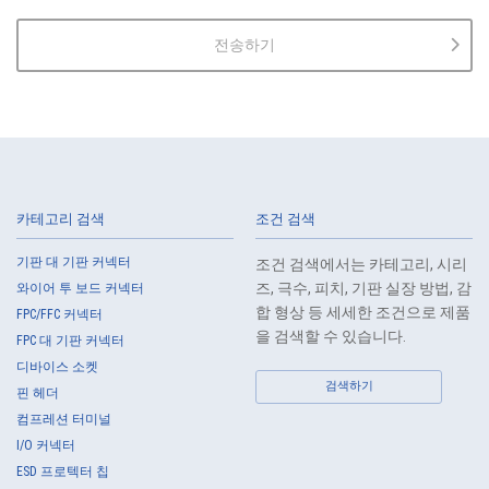
2.
The Company shall properly acquire the personal information of the
Customers, etc., notify or publicize the purposes of use of the personal
전송하기
information of the Customers, etc., and use the information within the
scope of the purposes of use, except for cases that this procedure is
not required by law.
3.
The Company shall endeavor to prevent unauthorized access,
leakage, loss, or damage to Customers, etc. personal data and shall
take systematic, personal, physical, and technical security control
measures required for the control of personal data.
카테고리 검색
조건 검색
4.
The Company shall educate employees to understand the importance
of personal data and handle personal data appropriately. If employees
기판 대 기판 커넥터
조건 검색에서는 카테고리, 시리
are required to handle the personal data of the Customers, etc., the
즈, 극수, 피치, 기판 실장 방법, 감
와이어 투 보드 커넥터
Company shall supervise such data as required and appropriate so as
합 형상 등 세세한 조건으로 제품
FPC/FFC 커넥터
to ensure the security control of the personal data of the Customers,
을 검색할 수 있습니다.
FPC 대 기판 커넥터
etc.
디바이스 소켓
5.
When the Company entrusts the handling of the personal data of the
검색하기
핀 헤더
Customers, etc., the Company shall supervise the handling of such
컴프레션 터미널
data as required and appropriate so as to ensure such data
I/O 커넥터
appropriate security control of the personal data of the Customers, etc.
ESD 프로텍터 칩
6.
Except as otherwise provided by law, the Company will not provide the