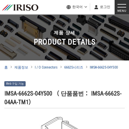
한국어
로그인
제품 상세
PRODUCT DETAILS
홈
제품정보
I / O Connectors
6662S시리즈
IMSA-6662S-04Y500
Web 구입 가능
IMSA-6662S-04Y500
（ 단품품번： IMSA-6662S-
04AA-TM1）