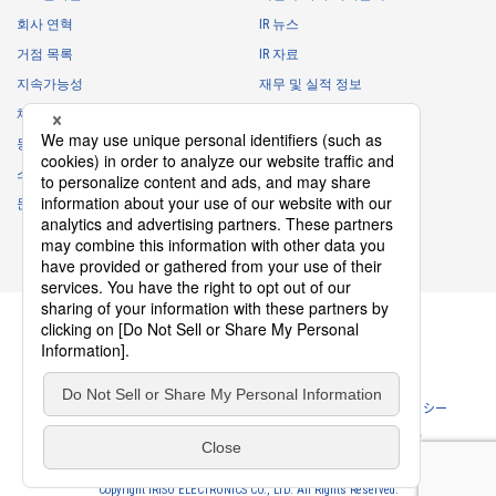
necessary for business and communication
회사 연혁
IR 뉴스
・
For the performance of contracts or management of business
거점 목록
IR 자료
partner information necessary for business
지속가능성
재무 및 실적 정보
・
For requesting cooperation in questionnaire surveys, etc.
채용 정보
주식 정보
regarding our business and transactions
동아리
IR 캘린더
・
To report and notify government agencies and industry
스폰서 활동
IR에 관한 자주 하는 질문
associations
문의
IR 정책
Shareholder personal information
면책사항
・
For management of shareholders based on laws and regulations
・
To contact and deliver documents to shareholders
Personal information of job applicants
・
To send recruitment information to applicants for employment
・
For recruitment selection
・
For management of recruiting operations at the Company
개인정보보호 정책
쿠키 정책
ソーシャルメディアポリシー
・
Other measures in accordance with the provisions of laws and
웹사이트 이용조건
이용약관
regulations, or orders and instructions based on laws and
regulations of authorities with legal authority
Copyright IRISO ELECTRONICS CO., LTD. All Rights Reserved.