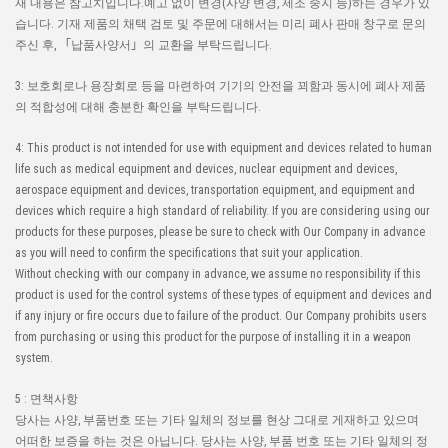
재 내용은 참고치입니다.예고 없이 변경(사양 변경, 제조 중지 등)하는 경우가 있
습니다. 기재 제품의 채택 검토 및 주문에 대해서는 미리 폐사 판매 창구로 문의
주신 후, 「납품사양서」의 교환을 부탁드립니다.
3: 보호회로나 용장회로 등을 마련하여 기기의 안전을 꾀함과 동시에 폐사 제품
의 적합성에 대해 충분한 확인을 부탁드립니다.
4: This product is not intended for use with equipment and devices related to human
life such as medical equipment and devices, nuclear equipment and devices,
aerospace equipment and devices, transportation equipment, and equipment and
devices which require a high standard of reliability. If you are considering using our
products for these purposes, please be sure to check with Our Company in advance
as you will need to confirm the specifications that suit your application.
Without checking with our company in advance, we assume no responsibility if this
product is used for the control systems of these types of equipment and devices and
if any injury or fire occurs due to failure of the product. Our Company prohibits users
from purchasing or using this product for the purpose of installing it in a weapon
system.
5 : 면책사항
당사는 사양, 부품번호 또는 기타 일체의 정보를 현상 그대로 게재하고 있으며
어떠한 보증을 하는 것은 아닙니다. 당사는 사양, 부품 번호 또는 기타 일체의 정