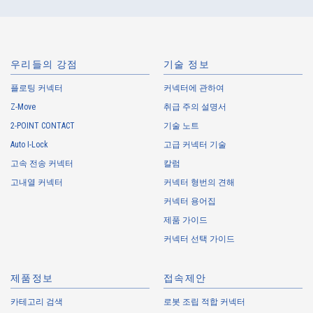
1.
Collection of Personal Information
When providing the services of the Company, the Company obtains
personal information such as the name, address, telephone number, e-
mail address, workplace information (your company name, department
우리들의 강점
기술 정보
name, position, address, telephone (fax) number, etc.), gender, bank
플로팅 커넥터
account information, and access logs of the Customers, etc. from. The
커넥터에 관하여
Company shall not properly acquire personal information or acquire
Z-Move
취급 주의 설명서
personal information by deception or other wrongful means.
2-POINT CONTACT
기술 노트
The Company uses cookies and other tracking technologies (e.g.,
Auto I-Lock
고급 커넥터 기술
web beacons) to collect information about your access history and
usage status on this website, including identifiers such as IP
고속 전송 커넥터
칼럼
addresses (hereinafter referred to as “cookies”). information) is
고내열 커넥터
커넥터 형번의 견해
collected. Cookie information may be associated with personal
커넥터 용어집
information of Customers’ member services held by the Company.
Cookie information that is associated with personal information will be
제품 가이드
handled in accordance with the following and the Cookie Policy.
커넥터 선택 가이드
https://www.irisoele.com/kr/cookie/
제품정보
접속제안
2.
Purposes of Use of Personal Information
카테고리 검색
로봇 조립 적합 커넥터
The purposes of use of personal information acquired by the Company