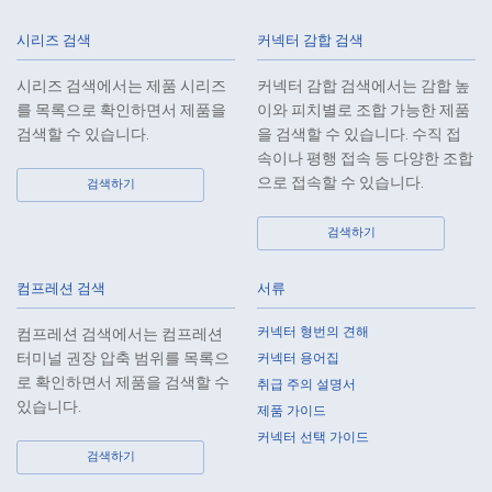
personal data of the Customers, etc. for any third party without
시리즈 검색
커넥터 감합 검색
obtaining the prior consent of the individual.
7.
Except as otherwise required by law, the Company shall properly fulfill
시리즈 검색에서는 제품 시리즈
커넥터 감합 검색에서는 감합 높
the verification and recording obligations stipulated by law when the
를 목록으로 확인하면서 제품을
이와 피치별로 조합 가능한 제품
Company has provided or received personal data from a third party.
검색할 수 있습니다.
을 검색할 수 있습니다. 수직 접
8.
When preparing the anonymously processed information, the Company
속이나 평행 접속 등 다양한 조합
shall comply with the standards prescribed by laws and regulations
으로 접속할 수 있습니다.
검색하기
and implement appropriate security control measures.
검색하기
9.
In the case of the leak of personal information or other such incidents,
the Company shall take immediate action to minimize the damage to
the extent reasonable and take steps to prevent recurrence, based on
컴프레션 검색
서류
the principle that the Customers, etc. shall be protected first.
커넥터 형번의 견해
컴프레션 검색에서는 컴프레션
10.
The Company will continuously review and regularly evaluate the
터미널 권장 압축 범위를 목록으
커넥터 용어집
management systems and measures to protect personal data, and
로 확인하면서 제품을 검색할 수
취급 주의 설명서
strive to improve the management systems and measures.
있습니다.
제품 가이드
커넥터 선택 가이드
About the Handling of Personal Information
검색하기