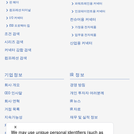
・
To inform the Customers, etc. of The Company’s products
핀 헤더
파워트레인용 커넥터
・
To provide campaigns and events for the Customers, etc.
컴프레션 터미널
인포테이먼트용 커넥터
・
To improve customer service, including market research, data
I/O 커넥터
컨슈머용 커넥터
analysis, and the planning and development of products and
ESD 프로텍터 칩
가정용 전자제품
services
조건 검색
업무용 전자제품
・
To control the data of the Customers, etc.
시리즈 검색
산업용 커넥터
・
To manage the progress of transactions with the Customers
커넥터 감합 검색
・
To conduct questionnaires to the Customers, etc.
컴프레션 검색
・
To respond to the inquiries from the Customers, etc.
・
For marketing research and analysis
기업정보
IR 정보
Personal information of other companies, organizations, government
agency clients and business partners
회사 개요
경영 방침
CEO 인사말
개인 투자자 여러분께
・
To respond to inquiries, business negotiations, meetings, etc.
necessary for business and communication
회사 연혁
IR 뉴스
・
For the performance of contracts or management of business
거점 목록
IR 자료
partner information necessary for business
지속가능성
재무 및 실적 정보
・
For requesting cooperation in questionnaire surveys, etc.
채용 정보
주식 정보
regarding our business and transactions
동아리
IR 캘린더