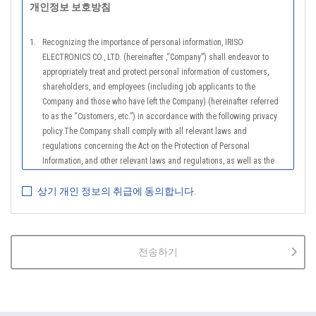
개인정보 보호방침
1.
Recognizing the importance of personal information, IRISO
ELECTRONICS CO., LTD. (hereinafter ,“Company”) shall endeavor to
appropriately treat and protect personal information of customers,
shareholders, and employees (including job applicants to the
Company and those who have left the Company) (hereinafter referred
to as the “Customers, etc.”) in accordance with the following privacy
policy.The Company shall comply with all relevant laws and
regulations concerning the Act on the Protection of Personal
Information, and other relevant laws and regulations, as well as the
Guidelines on the Law on the Protection of Personal Information
상기 개인 정보의 취급에 동의합니다.
(General Rules), and other national guidelines for which compliance is
mandatory, in order to properly treat personal information.
2.
The Company shall properly acquire the personal information of the
Customers, etc., notify or publicize the purposes of use of the personal
전송하기
information of the Customers, etc., and use the information within the
scope of the purposes of use, except for cases that this procedure is
not required by law.
3.
The Company shall endeavor to prevent unauthorized access,