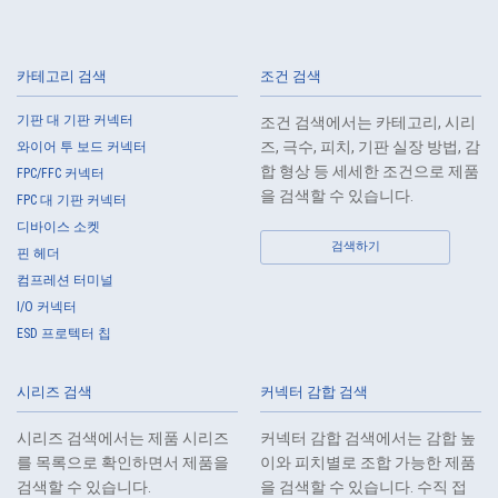
leakage, loss, or damage to Customers, etc. personal data and shall
take systematic, personal, physical, and technical security control
measures required for the control of personal data.
카테고리 검색
조건 검색
4.
The Company shall educate employees to understand the importance
of personal data and handle personal data appropriately. If employees
기판 대 기판 커넥터
조건 검색에서는 카테고리, 시리
are required to handle the personal data of the Customers, etc., the
즈, 극수, 피치, 기판 실장 방법, 감
와이어 투 보드 커넥터
Company shall supervise such data as required and appropriate so as
합 형상 등 세세한 조건으로 제품
FPC/FFC 커넥터
to ensure the security control of the personal data of the Customers,
을 검색할 수 있습니다.
FPC 대 기판 커넥터
etc.
디바이스 소켓
5.
When the Company entrusts the handling of the personal data of the
검색하기
핀 헤더
Customers, etc., the Company shall supervise the handling of such
컴프레션 터미널
data as required and appropriate so as to ensure such data
I/O 커넥터
appropriate security control of the personal data of the Customers, etc.
ESD 프로텍터 칩
6.
Except as otherwise provided by law, the Company will not provide the
personal data of the Customers, etc. for any third party without
시리즈 검색
커넥터 감합 검색
obtaining the prior consent of the individual.
7.
Except as otherwise required by law, the Company shall properly fulfill
시리즈 검색에서는 제품 시리즈
커넥터 감합 검색에서는 감합 높
the verification and recording obligations stipulated by law when the
를 목록으로 확인하면서 제품을
이와 피치별로 조합 가능한 제품
Company has provided or received personal data from a third party.
검색할 수 있습니다.
을 검색할 수 있습니다. 수직 접