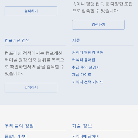
8.
When preparing the anonymously processed information, the Company
속이나 평행 접속 등 다양한 조합
shall comply with the standards prescribed by laws and regulations
으로 접속할 수 있습니다.
검색하기
and implement appropriate security control measures.
검색하기
9.
In the case of the leak of personal information or other such incidents,
the Company shall take immediate action to minimize the damage to
the extent reasonable and take steps to prevent recurrence, based on
컴프레션 검색
서류
the principle that the Customers, etc. shall be protected first.
커넥터 형번의 견해
컴프레션 검색에서는 컴프레션
10.
The Company will continuously review and regularly evaluate the
터미널 권장 압축 범위를 목록으
커넥터 용어집
management systems and measures to protect personal data, and
로 확인하면서 제품을 검색할 수
취급 주의 설명서
strive to improve the management systems and measures.
있습니다.
제품 가이드
커넥터 선택 가이드
About the Handling of Personal Information
검색하기
1.
Collection of Personal Information
When providing the services of the Company, the Company obtains
personal information such as the name, address, telephone number, e-
mail address, workplace information (your company name, department
우리들의 강점
기술 정보
name, position, address, telephone (fax) number, etc.), gender, bank
플로팅 커넥터
account information, and access logs of the Customers, etc. from. The
커넥터에 관하여