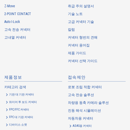
Company shall not properly acquire personal information or acquire
Z-Move
취급 주의 설명서
personal information by deception or other wrongful means.
2-POINT CONTACT
기술 노트
The Company uses cookies and other tracking technologies (e.g.,
Auto I-Lock
고급 커넥터 기술
web beacons) to collect information about your access history and
usage status on this website, including identifiers such as IP
고속 전송 커넥터
칼럼
addresses (hereinafter referred to as “cookies”). information) is
고내열 커넥터
커넥터 형번의 견해
collected. Cookie information may be associated with personal
커넥터 용어집
information of Customers’ member services held by the Company.
Cookie information that is associated with personal information will be
제품 가이드
handled in accordance with the following and the Cookie Policy.
커넥터 선택 가이드
https://www.irisoele.com/kr/cookie/
제품정보
접속제안
2.
Purposes of Use of Personal Information
카테고리 검색
로봇 조립 적합 커넥터
The purposes of use of personal information acquired by the Company
기판 대 기판 커넥터
고속 전송 솔루션
are as follows: The Company may change the following purposes of
use to the extent which is deemed relevant, and in the event of such a
와이어 투 보드 커넥터
차량용 동축 카메라 솔루션
change, the Company shall notify or publicly announce the changed
FPC/FFC 커넥터
진동 해석 시뮬레이션
purposes of use to the relevant person of the Customers, etc.
FPC 대 기판 커넥터
자동차용 커넥터
Customer Information
디바이스 소켓
ADAS용 커넥터