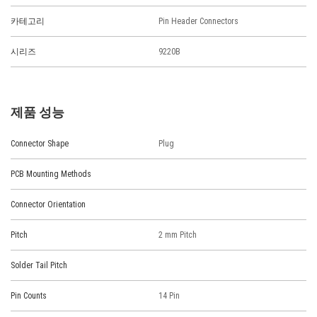
카테고리
Pin Header Connectors
시리즈
9220B
제품 성능
Connector Shape
Plug
PCB Mounting Methods
Connector Orientation
Pitch
2 mm Pitch
Solder Tail Pitch
Pin Counts
14 Pin