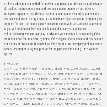
4: This product is not intended for use with equipment and devices related to human
life such as medical equipment and devices, nuclear equipment and devices,
aerospace equipment and devices, transportation equipment, and equipment and
devices which require a high standard of reliability. If you are considering using our
products for these purposes, please be sure to check with Our Company in advance
as you will need to confirm the specifications that suit your application.
Without checking with our company in advance, we assume no responsibility if this
product is used for the control systems of these types of equipment and devices and
if any injury or fire occurs due to failure of the product. Our Company prohibits users
from purchasing or using this product for the purpose of installing it in a weapon
system.
5 : 면책사항
당사는 사양, 부품번호 또는 기타 일체의 정보를 현상 그대로 게재하고 있으며
어떠한 보증을 하는 것은 아닙니다. 당사는 사양, 부품 번호 또는 기타 일체의 정
보를 게재함으로써 이것이 단독이든 조합이든 어떠한 권리를 침해할 가능성도
없으며, 그와 관련한 이의 제기를 받거나 보증을 하지는 않습니다. 구매자는 주
문 및 구매함에 있어 사양, 부품 번호 또는 기타 일체의 정보를 사용함으로 구매
자가 원하는 모든 권리의 취득에 따른 모든 책임을 지는 것으로 간주합니다. 당
사는 사양, 부품 번호 또는 기타 모든 정보 사용의 적절성에 대한 일체의 보증(어
떠한 행위라도 권리를 침해하고 있다고 주장되지 않는다는 보증이나 표명을 포