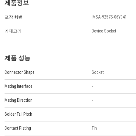
제품정보
포장 형번
IMSA-9257S-06Y941
카테고리
Device Socket
제품 성능
Connector Shape
Socket
Mating Interface
-
Mating Direction
-
Solder Tail Pitch
Contact Plating
Tin