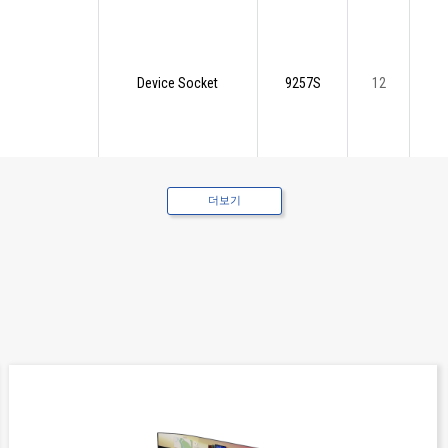
Device Socket
9257S
12
더보기
Device Socket
9257S
13