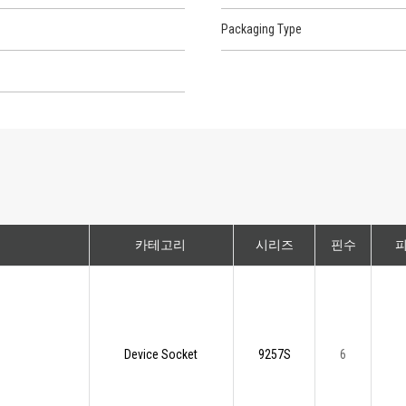
Packaging Type
카테고리
시리즈
핀수
피
Device Socket
9257S
6