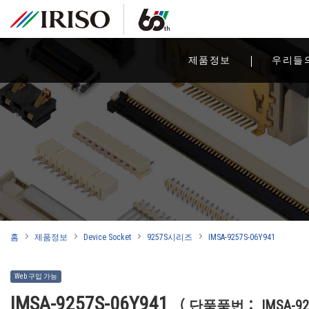
제품정보
우리들
홈
제품정보
Device Socket
9257S시리즈
IMSA-9257S-06Y941
Web 구입 가능
IMSA-9257S-06Y941
（ 단품품번： IMSA-925