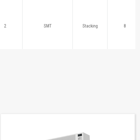
2
SMT
Stacking
8
2
SMT
Stacking
8