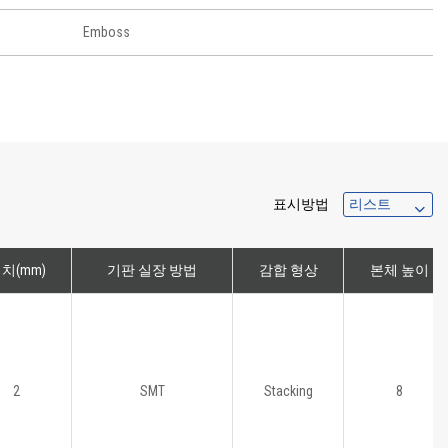
Emboss
표시방법
치(mm)
기판 실장 방법
감합 형상
본체 높이
2
SMT
Stacking
8