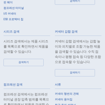
5.
When the Company entrusts the handling of the personal data of the
검색하기
핀 헤더
Customers, etc., the Company shall supervise the handling of such
컴프레션 터미널
data as required and appropriate so as to ensure such data
I/O 커넥터
appropriate security control of the personal data of the Customers, etc.
ESD 프로텍터 칩
6.
Except as otherwise provided by law, the Company will not provide the
personal data of the Customers, etc. for any third party without
시리즈 검색
커넥터 감합 검색
obtaining the prior consent of the individual.
7.
Except as otherwise required by law, the Company shall properly fulfill
시리즈 검색에서는 제품 시리즈
커넥터 감합 검색에서는 감합 높
the verification and recording obligations stipulated by law when the
를 목록으로 확인하면서 제품을
이와 피치별로 조합 가능한 제품
Company has provided or received personal data from a third party.
검색할 수 있습니다.
을 검색할 수 있습니다. 수직 접
8.
When preparing the anonymously processed information, the Company
속이나 평행 접속 등 다양한 조합
shall comply with the standards prescribed by laws and regulations
으로 접속할 수 있습니다.
검색하기
and implement appropriate security control measures.
검색하기
9.
In the case of the leak of personal information or other such incidents,
the Company shall take immediate action to minimize the damage to
the extent reasonable and take steps to prevent recurrence, based on
컴프레션 검색
서류
the principle that the Customers, etc. shall be protected first.
커넥터 형번의 견해
컴프레션 검색에서는 컴프레션
10.
The Company will continuously review and regularly evaluate the
터미널 권장 압축 범위를 목록으
커넥터 용어집
management systems and measures to protect personal data, and
로 확인하면서 제품을 검색할 수