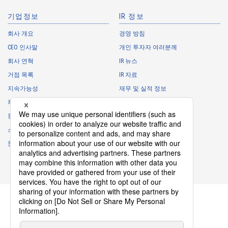
・
For marketing research and analysis
기업정보
IR 정보
Personal information of other companies, organizations, government
agency clients and business partners
회사 개요
경영 방침
CEO 인사말
개인 투자자 여러분께
・
To respond to inquiries, business negotiations, meetings, etc.
necessary for business and communication
회사 연혁
IR 뉴스
・
For the performance of contracts or management of business
거점 목록
IR 자료
partner information necessary for business
지속가능성
재무 및 실적 정보
・
For requesting cooperation in questionnaire surveys, etc.
채용 정보
주식 정보
regarding our business and transactions
동아리
IR 캘린더
・
To report and notify government agencies and industry
스폰서 활동
IR에 관한 자주 하는 질문
associations
문의
IR 정책
Shareholder personal information
면책사항
・
For management of shareholders based on laws and regulations
・
To contact and deliver documents to shareholders
Personal information of job applicants
・
To send recruitment information to applicants for employment
・
For recruitment selection