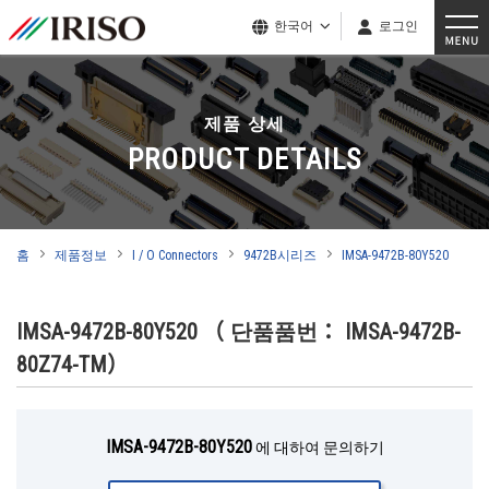
한국어
로그인
제품 상세
PRODUCT DETAILS
홈
제품정보
I / O Connectors
9472B시리즈
IMSA-9472B-80Y520
IMSA-9472B-80Y520
（ 단품품번： IMSA-9472B-
80Z74-TM）
IMSA-9472B-80Y520
에 대하여 문의하기