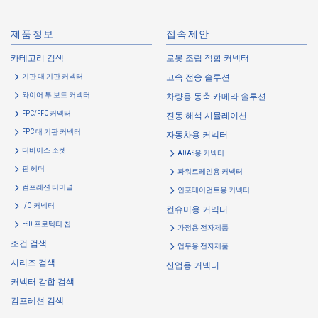
https://www.irisoele.com/kr/cookie/
제품정보
접속제안
2.
Purposes of Use of Personal Information
카테고리 검색
로봇 조립 적합 커넥터
The purposes of use of personal information acquired by the Company
기판 대 기판 커넥터
고속 전송 솔루션
are as follows: The Company may change the following purposes of
use to the extent which is deemed relevant, and in the event of such a
와이어 투 보드 커넥터
차량용 동축 카메라 솔루션
change, the Company shall notify or publicly announce the changed
FPC/FFC 커넥터
진동 해석 시뮬레이션
purposes of use to the relevant person of the Customers, etc.
FPC 대 기판 커넥터
자동차용 커넥터
Customer Information
디바이스 소켓
ADAS용 커넥터
・
To inform the Customers, etc. of The Company’s products
핀 헤더
파워트레인용 커넥터
・
To provide campaigns and events for the Customers, etc.
컴프레션 터미널
인포테이먼트용 커넥터
・
To improve customer service, including market research, data
I/O 커넥터
컨슈머용 커넥터
analysis, and the planning and development of products and
ESD 프로텍터 칩
가정용 전자제품
services
조건 검색
업무용 전자제품
・
To control the data of the Customers, etc.
시리즈 검색
산업용 커넥터
・
To manage the progress of transactions with the Customers
커넥터 감합 검색
・
To conduct questionnaires to the Customers, etc.
컴프레션 검색
・
To respond to the inquiries from the Customers, etc.