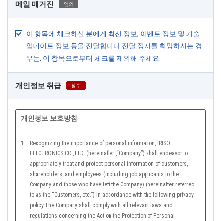
메일 매거진
임의
이 항목에 체크하신 분에게 최신 정보, 이벤트 정보 및 기술
업데이트 정보 등을 전달합니다.전달 정지를 희망하시는 경
우는, 이 항목으로부터 체크를 제외해 주세요.
개인정보 취급
필수
개인정보 보호방침
1.
Recognizing the importance of personal information, IRISO
ELECTRONICS CO., LTD. (hereinafter ,“Company”) shall endeavor to
appropriately treat and protect personal information of customers,
shareholders, and employees (including job applicants to the
Company and those who have left the Company) (hereinafter referred
to as the “Customers, etc.”) in accordance with the following privacy
policy.The Company shall comply with all relevant laws and
regulations concerning the Act on the Protection of Personal