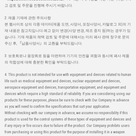
고 검토 및 주문을 진행해 주시기 바랍니다.
2: 제품 기재에 관한 주의사항
본 웹사이트 상의 각종 데이터(제품 도면, 사양서, 포장사양서, 카탈로그 외)의 기
재 내용은 참고치입니다.예고 없이 변경(사양 변경, 제조 중지 등)하는 경우가 있
습니다. 기재 제품의 채택 검토 및 주문에 대해서는 미리 폐사 판매 창구로 문의
주신 후, 「납품사양서」의 교환을 부탁드립니다.
3: 보호회로나 용장회로 등을 마련하여 기기의 안전을 꾀함과 동시에 폐사 제품
의 적합성에 대해 충분한 확인을 부탁드립니다.
4: This product is not intended for use with equipment and devices related to human
life such as medical equipment and devices, nuclear equipment and devices,
aerospace equipment and devices, transportation equipment, and equipment and
devices which require a high standard of reliability. If you are considering using our
products for these purposes, please be sure to check with Our Company in advance
as you will need to confirm the specifications that suit your application.
Without checking with our company in advance, we assume no responsibility if this
product is used for the control systems of these types of equipment and devices and
if any injury or fire occurs due to failure of the product. Our Company prohibits users
from purchasing or using this product for the purpose of installing it in a weapon