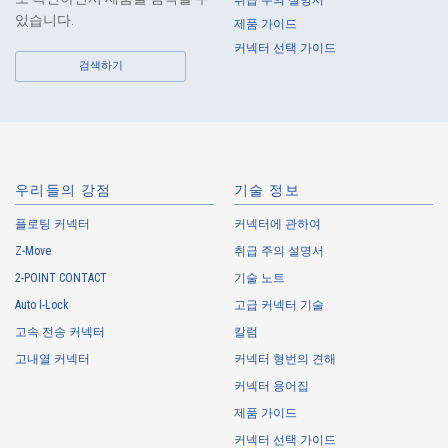
취급 주의 설명서
strive to improve the management systems and measures.
있습니다.
제품 가이드
커넥터 선택 가이드
About the Handling of Personal Information
검색하기
1.
Collection of Personal Information
When providing the services of the Company, the Company obtains
personal information such as the name, address, telephone number, e-
mail address, workplace information (your company name, department
우리들의 강점
기술 정보
name, position, address, telephone (fax) number, etc.), gender, bank
플로팅 커넥터
account information, and access logs of the Customers, etc. from. The
커넥터에 관하여
Company shall not properly acquire personal information or acquire
Z-Move
취급 주의 설명서
personal information by deception or other wrongful means.
2-POINT CONTACT
기술 노트
The Company uses cookies and other tracking technologies (e.g.,
Auto I-Lock
고급 커넥터 기술
web beacons) to collect information about your access history and
usage status on this website, including identifiers such as IP
고속 전송 커넥터
칼럼
addresses (hereinafter referred to as “cookies”). information) is
고내열 커넥터
커넥터 형번의 견해
collected. Cookie information may be associated with personal
커넥터 용어집
information of Customers’ member services held by the Company.
Cookie information that is associated with personal information will be
제품 가이드
handled in accordance with the following and the Cookie Policy.
커넥터 선택 가이드