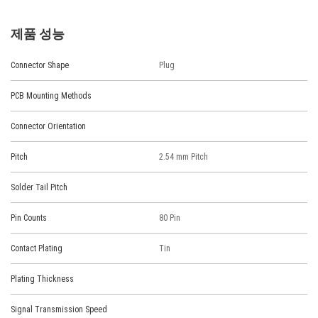
제품 성능
Connector Shape
Plug
PCB Mounting Methods
Connector Orientation
Pitch
2.54 mm Pitch
Solder Tail Pitch
Pin Counts
80 Pin
Contact Plating
Tin
Plating Thickness
Signal Transmission Speed