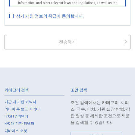
Information, and other relevant laws and regulations, as well as the
Guidelines on the Law on the Protection of Personal Information
상기 개인 정보의 취급에 동의합니다.
(General Rules), and other national guidelines for which compliance is
mandatory, in order to properly treat personal information.
2.
The Company shall properly acquire the personal information of the
Customers, etc., notify or publicize the purposes of use of the personal
전송하기
information of the Customers, etc., and use the information within the
scope of the purposes of use, except for cases that this procedure is
not required by law.
3.
The Company shall endeavor to prevent unauthorized access,
leakage, loss, or damage to Customers, etc. personal data and shall
take systematic, personal, physical, and technical security control
measures required for the control of personal data.
카테고리 검색
조건 검색
4.
The Company shall educate employees to understand the importance
of personal data and handle personal data appropriately. If employees
기판 대 기판 커넥터
조건 검색에서는 카테고리, 시리
are required to handle the personal data of the Customers, etc., the
즈, 극수, 피치, 기판 실장 방법, 감
와이어 투 보드 커넥터
Company shall supervise such data as required and appropriate so as
합 형상 등 세세한 조건으로 제품
FPC/FFC 커넥터
to ensure the security control of the personal data of the Customers,
을 검색할 수 있습니다.
FPC 대 기판 커넥터
etc.
디바이스 소켓