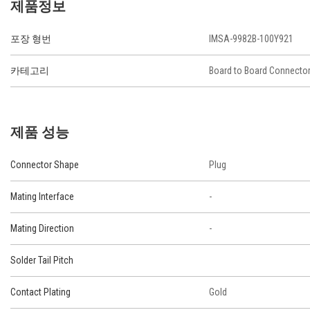
제품정보
포장 형번
IMSA-9982B-100Y921
카테고리
Board to Board Connecto
제품 성능
Connector Shape
Plug
Mating Interface
-
Mating Direction
-
Solder Tail Pitch
Contact Plating
Gold