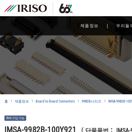
제품정보
우리들
홈
제품정보
Board to Board Connectors
9982B시리즈
IMSA-9982B-100
Web 구입 가능
IMSA-9982B-100Y921
（ 단품품번： IMSA-99