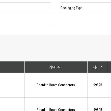
Packaging Type
카테고리
시리즈
Board to Board Connectors
9982B
Board to Board Connectors
9982B