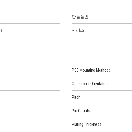
단품품번
rs
시리즈
PCB Mounting Methods
Connector Orientation
Pitch
Pin Counts
Plating Thickness