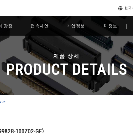
한국
의 강점
접속제안
기업정보
IR 정보
제품 상세
PRODUCT DETAILS
Y921
82B-100Z02-GF）