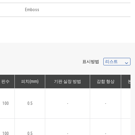
Emboss
표시방법
핀수
피치(mm)
기판 실장 방법
감합 형상
본체
100
0.5
-
-
100
0.5
-
-