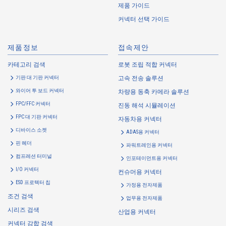
Cookie information that is associated with personal information will be
제품 가이드
handled in accordance with the following and the Cookie Policy.
커넥터 선택 가이드
https://www.irisoele.com/kr/cookie/
제품정보
접속제안
2.
Purposes of Use of Personal Information
카테고리 검색
로봇 조립 적합 커넥터
The purposes of use of personal information acquired by the Company
기판 대 기판 커넥터
고속 전송 솔루션
are as follows: The Company may change the following purposes of
use to the extent which is deemed relevant, and in the event of such a
와이어 투 보드 커넥터
차량용 동축 카메라 솔루션
change, the Company shall notify or publicly announce the changed
FPC/FFC 커넥터
진동 해석 시뮬레이션
purposes of use to the relevant person of the Customers, etc.
FPC 대 기판 커넥터
자동차용 커넥터
Customer Information
디바이스 소켓
ADAS용 커넥터
・
To inform the Customers, etc. of The Company’s products
핀 헤더
파워트레인용 커넥터
・
To provide campaigns and events for the Customers, etc.
컴프레션 터미널
인포테이먼트용 커넥터
・
To improve customer service, including market research, data
I/O 커넥터
컨슈머용 커넥터
analysis, and the planning and development of products and
ESD 프로텍터 칩
가정용 전자제품
services
조건 검색
업무용 전자제품
・
To control the data of the Customers, etc.
시리즈 검색
산업용 커넥터
・
To manage the progress of transactions with the Customers
커넥터 감합 검색