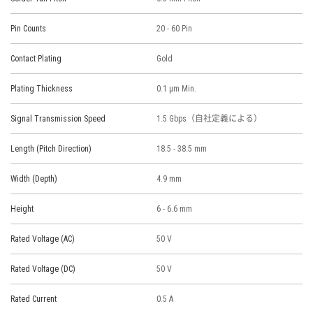
Pin Counts
20 - 60 Pin
Contact Plating
Gold
Plating Thickness
0.1 μm Min.
Signal Transmission Speed
1.5 Gbps（自社定義による）
Length (Pitch Direction)
18.5 - 38.5 mm
Width (Depth)
4.9 mm
Height
6 - 6.6 mm
Rated Voltage (AC)
50 V
Rated Voltage (DC)
50 V
Rated Current
0.5 A