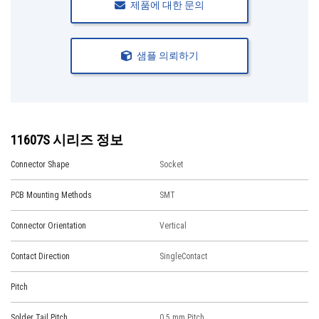
제품에 대한 문의
샘플 의뢰하기
11607S 시리즈 정보
Connector Shape
Socket
PCB Mounting Methods
SMT
Connector Orientation
Vertical
Contact Direction
SingleContact
Pitch
Solder Tail Pitch
0.5 mm Pitch