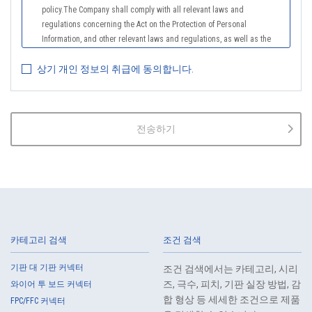
policy.The Company shall comply with all relevant laws and
regulations concerning the Act on the Protection of Personal
Information, and other relevant laws and regulations, as well as the
Guidelines on the Law on the Protection of Personal Information
상기 개인 정보의 취급에 동의합니다.
(General Rules), and other national guidelines for which compliance is
mandatory, in order to properly treat personal information.
2.
The Company shall properly acquire the personal information of the
Customers, etc., notify or publicize the purposes of use of the personal
전송하기
information of the Customers, etc., and use the information within the
scope of the purposes of use, except for cases that this procedure is
not required by law.
3.
The Company shall endeavor to prevent unauthorized access,
leakage, loss, or damage to Customers, etc. personal data and shall
take systematic, personal, physical, and technical security control
measures required for the control of personal data.
카테고리 검색
조건 검색
4.
The Company shall educate employees to understand the importance
of personal data and handle personal data appropriately. If employees
기판 대 기판 커넥터
조건 검색에서는 카테고리, 시리
are required to handle the personal data of the Customers, etc., the
즈, 극수, 피치, 기판 실장 방법, 감
와이어 투 보드 커넥터
Company shall supervise such data as required and appropriate so as
합 형상 등 세세한 조건으로 제품
FPC/FFC 커넥터
to ensure the security control of the personal data of the Customers,