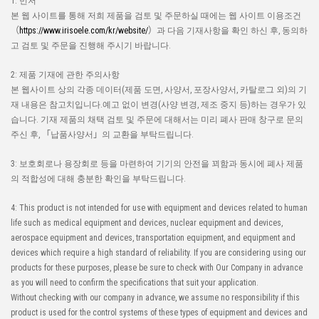
1: 먼저
본 웹 사이트를 통해 저희 제품을 검토 및 주문하실 때에는 웹 사이트 이용조건
（
https://www.irisoele.com/kr/website/
）과 다음 기재사항을 확인 하신 후, 동의하
고 검토 및 주문을 진행해 주시기 바랍니다.
고속 신호 대응
고온 적합
로봇 조립 적합 커
Web 구입 가능
2: 제품 기재에 관한 주의사항
IMSA-11607S-60Y901
본 웹사이트 상의 각종 데이터(제품 도면, 사양서, 포장사양서, 카탈로그 외)의 기
재 내용은 참고치입니다.예고 없이 변경(사양 변경, 제조 중지 등)하는 경우가 있
습니다. 기재 제품의 채택 검토 및 주문에 대해서는 미리 폐사 판매 창구로 문의
주신 후, 「납품사양서」의 교환을 부탁드립니다.
3: 보호회로나 용장회로 등을 마련하여 기기의 안전을 꾀함과 동시에 폐사 제품
의 적합성에 대해 충분한 확인을 부탁드립니다.
고속 신호 대응
고온 적합
로봇 조립 적합 커
Web 구입 가능
4: This product is not intended for use with equipment and devices related to human
life such as medical equipment and devices, nuclear equipment and devices,
IMSA-11607S-50Y901
aerospace equipment and devices, transportation equipment, and equipment and
devices which require a high standard of reliability. If you are considering using our
products for these purposes, please be sure to check with Our Company in advance
as you will need to confirm the specifications that suit your application.
Without checking with our company in advance, we assume no responsibility if this
product is used for the control systems of these types of equipment and devices and