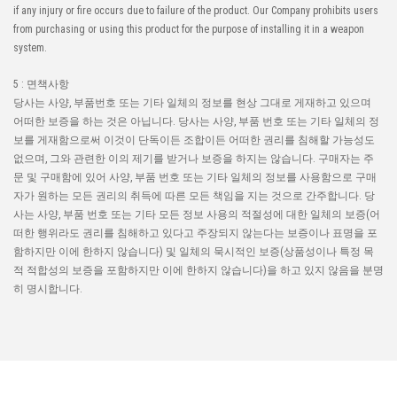
if any injury or fire occurs due to failure of the product. Our Company prohibits users
고속 신호 대응
고온 적합
로봇 조립 적합 커
from purchasing or using this product for the purpose of installing it in a weapon
Web 구입 가능
system.
IMSA-11607S-40Y901
5 : 면책사항
당사는 사양, 부품번호 또는 기타 일체의 정보를 현상 그대로 게재하고 있으며
어떠한 보증을 하는 것은 아닙니다. 당사는 사양, 부품 번호 또는 기타 일체의 정
보를 게재함으로써 이것이 단독이든 조합이든 어떠한 권리를 침해할 가능성도
없으며, 그와 관련한 이의 제기를 받거나 보증을 하지는 않습니다. 구매자는 주
문 및 구매함에 있어 사양, 부품 번호 또는 기타 일체의 정보를 사용함으로 구매
자가 원하는 모든 권리의 취득에 따른 모든 책임을 지는 것으로 간주합니다. 당
사는 사양, 부품 번호 또는 기타 모든 정보 사용의 적절성에 대한 일체의 보증(어
떠한 행위라도 권리를 침해하고 있다고 주장되지 않는다는 보증이나 표명을 포
함하지만 이에 한하지 않습니다) 및 일체의 묵시적인 보증(상품성이나 특정 목
적 적합성의 보증을 포함하지만 이에 한하지 않습니다)을 하고 있지 않음을 분명
히 명시합니다.