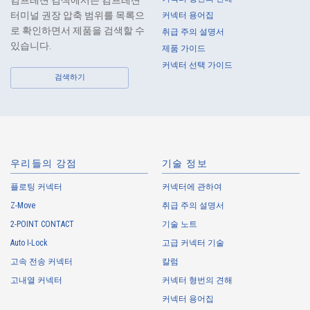
컴프레션 검색에서는 컴프레션
10.
The Company will continuously review and regularly evaluate the
터미널 권장 압축 범위를 목록으
커넥터 용어집
management systems and measures to protect personal data, and
로 확인하면서 제품을 검색할 수
취급 주의 설명서
strive to improve the management systems and measures.
있습니다.
제품 가이드
커넥터 선택 가이드
About the Handling of Personal Information
검색하기
1.
Collection of Personal Information
When providing the services of the Company, the Company obtains
personal information such as the name, address, telephone number, e-
mail address, workplace information (your company name, department
우리들의 강점
기술 정보
name, position, address, telephone (fax) number, etc.), gender, bank
플로팅 커넥터
account information, and access logs of the Customers, etc. from. The
커넥터에 관하여
Company shall not properly acquire personal information or acquire
Z-Move
취급 주의 설명서
personal information by deception or other wrongful means.
2-POINT CONTACT
기술 노트
The Company uses cookies and other tracking technologies (e.g.,
Auto I-Lock
고급 커넥터 기술
web beacons) to collect information about your access history and
usage status on this website, including identifiers such as IP
고속 전송 커넥터
칼럼
addresses (hereinafter referred to as “cookies”). information) is
고내열 커넥터
커넥터 형번의 견해
collected. Cookie information may be associated with personal
커넥터 용어집
information of Customers’ member services held by the Company.