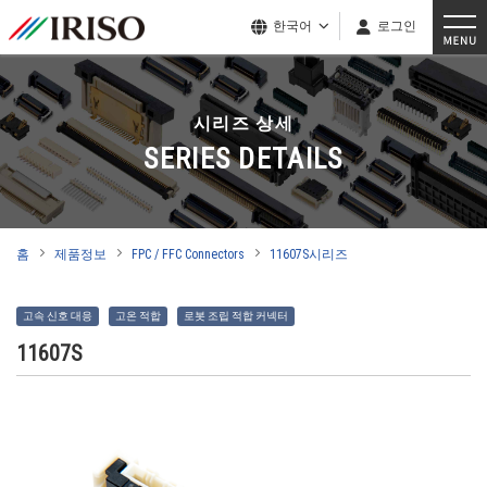
한국어
로그인
시리즈 상세
SERIES DETAILS
홈
제품정보
FPC / FFC Connectors
11607S시리즈
고속 신호 대응
고온 적합
로봇 조립 적합 커넥터
11607S