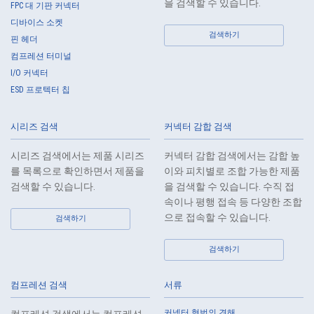
을 검색할 수 있습니다.
FPC 대 기판 커넥터
etc.
디바이스 소켓
5.
When the Company entrusts the handling of the personal data of the
검색하기
핀 헤더
Customers, etc., the Company shall supervise the handling of such
컴프레션 터미널
data as required and appropriate so as to ensure such data
I/O 커넥터
appropriate security control of the personal data of the Customers, etc.
ESD 프로텍터 칩
6.
Except as otherwise provided by law, the Company will not provide the
personal data of the Customers, etc. for any third party without
시리즈 검색
커넥터 감합 검색
obtaining the prior consent of the individual.
7.
Except as otherwise required by law, the Company shall properly fulfill
시리즈 검색에서는 제품 시리즈
커넥터 감합 검색에서는 감합 높
the verification and recording obligations stipulated by law when the
를 목록으로 확인하면서 제품을
이와 피치별로 조합 가능한 제품
Company has provided or received personal data from a third party.
검색할 수 있습니다.
을 검색할 수 있습니다. 수직 접
8.
When preparing the anonymously processed information, the Company
속이나 평행 접속 등 다양한 조합
shall comply with the standards prescribed by laws and regulations
으로 접속할 수 있습니다.
검색하기
and implement appropriate security control measures.
검색하기
9.
In the case of the leak of personal information or other such incidents,
the Company shall take immediate action to minimize the damage to
the extent reasonable and take steps to prevent recurrence, based on
컴프레션 검색
서류
the principle that the Customers, etc. shall be protected first.
커넥터 형번의 견해