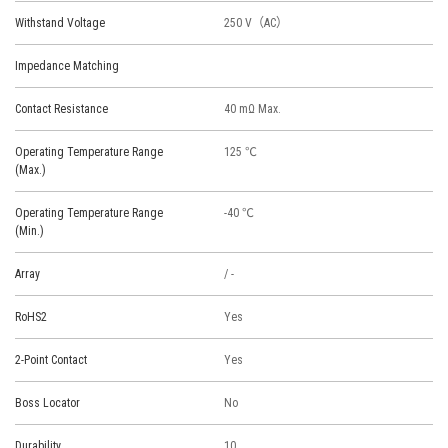
Withstand Voltage
250 V（AC）
Impedance Matching
Contact Resistance
40 mΩ Max.
Operating Temperature Range
125 ℃
(Max.)
Operating Temperature Range
-40 ℃
(Min.)
Array
/ -
RoHS2
Yes
2-Point Contact
Yes
Boss Locator
No
Durability
10