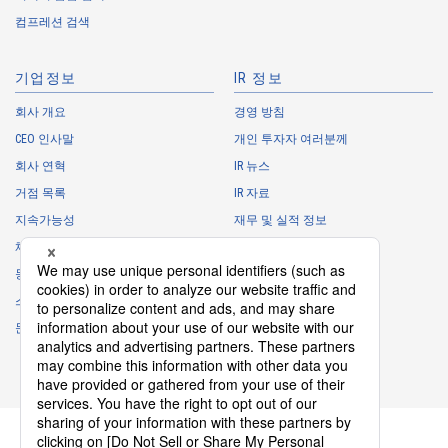
・
To conduct questionnaires to the Customers, etc.
컴프레션 검색
・
To respond to the inquiries from the Customers, etc.
・
For marketing research and analysis
기업정보
IR 정보
Personal information of other companies, organizations, government
agency clients and business partners
회사 개요
경영 방침
CEO 인사말
개인 투자자 여러분께
・
To respond to inquiries, business negotiations, meetings, etc.
necessary for business and communication
회사 연혁
IR 뉴스
・
For the performance of contracts or management of business
거점 목록
IR 자료
partner information necessary for business
지속가능성
재무 및 실적 정보
・
For requesting cooperation in questionnaire surveys, etc.
채용 정보
주식 정보
regarding our business and transactions
동아리
IR 캘린더
・
To report and notify government agencies and industry
스폰서 활동
IR에 관한 자주 하는 질문
associations
문의
IR 정책
Shareholder personal information
면책사항
・
For management of shareholders based on laws and regulations
・
To contact and deliver documents to shareholders
Personal information of job applicants