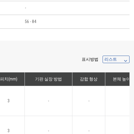
-
56 - 84
표시방법
피치(mm)
기판 실장 방법
감합 형상
본체 높이
3
-
-
3
-
-