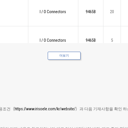
I / O Connectors
9465B
20
I / O Connectors
9465B
5
더보기
이용조건（
https://www.irisoele.com/kr/website/
）과 다음 기재사항을 확인 하신