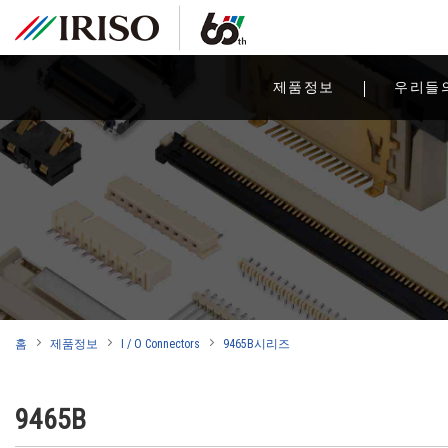
제품정보
우리들
홈
제품정보
I / O Connectors
9465B시리즈
9465B