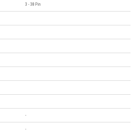
3 - 38 Pin
-
-