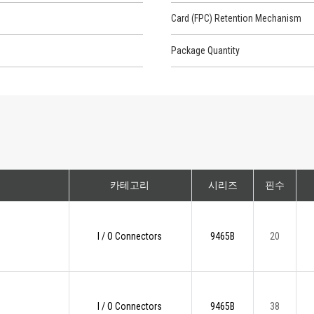
Card (FPC) Retention Mechanism
Package Quantity
카테고리
시리즈
핀수
I / O Connectors
9465B
20
I / O Connectors
9465B
38