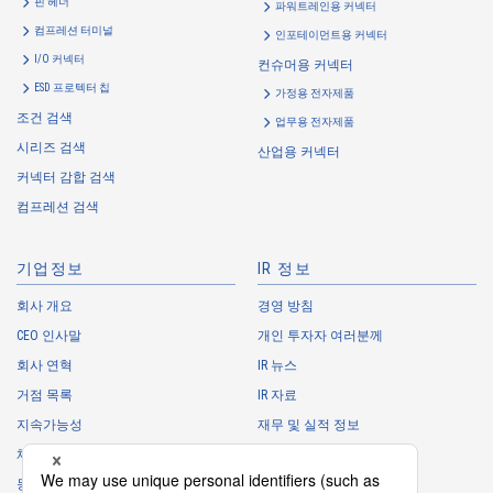
핀 헤더
파워트레인용 커넥터
컴프레션 터미널
인포테이먼트용 커넥터
I/O 커넥터
컨슈머용 커넥터
ESD 프로텍터 칩
가정용 전자제품
조건 검색
업무용 전자제품
시리즈 검색
산업용 커넥터
고온 적합
Web 구입 가능
커넥터 감합 검색
IMSA-13065B-2-12Y901
컴프레션 검색
기업정보
IR 정보
회사 개요
경영 방침
CEO 인사말
개인 투자자 여러분께
회사 연혁
IR 뉴스
고온 적합
Web 구입 가능
거점 목록
IR 자료
IMSA-13065B-2-12Y900
지속가능성
재무 및 실적 정보
채용 정보
주식 정보
동아리
IR 캘린더