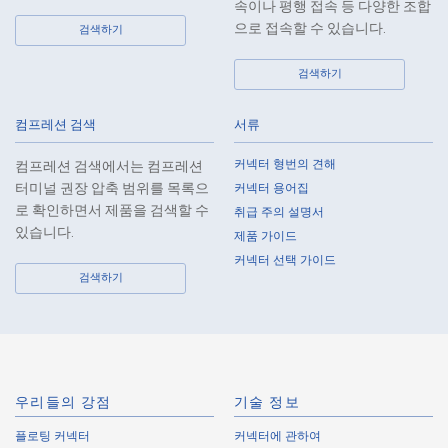
속이나 평행 접속 등 다양한 조합
으로 접속할 수 있습니다.
검색하기
고온 적합
Web 구입 가능
검색하기
IMSA-13065B-2-20Y900
컴프레션 검색
서류
커넥터 형번의 견해
컴프레션 검색에서는 컴프레션
터미널 권장 압축 범위를 목록으
커넥터 용어집
로 확인하면서 제품을 검색할 수
취급 주의 설명서
있습니다.
제품 가이드
고온 적합
Web 구입 가능
커넥터 선택 가이드
IMSA-13065B-2-16Y902
검색하기
우리들의 강점
기술 정보
플로팅 커넥터
커넥터에 관하여
고온 적합
Web 구입 가능