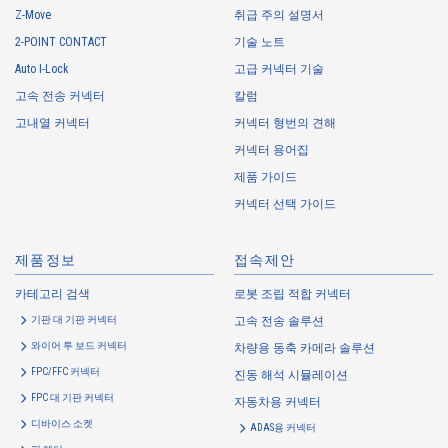
Z-Move
취급 주의 설명서
IMSA-13065B-2-16Y901
2-POINT CONTACT
기술 노트
Auto I-Lock
고급 커넥터 기술
고속 전송 커넥터
칼럼
고내열 커넥터
커넥터 형번의 견해
커넥터 용어집
제품 가이드
고온 적합
Web 구입 가능
커넥터 선택 가이드
IMSA-13065B-2-16Y900
제품정보
접속제안
카테고리 검색
로봇 조립 적합 커넥터
기판 대 기판 커넥터
고속 전송 솔루션
와이어 투 보드 커넥터
차량용 동축 카메라 솔루션
FPC/FFC 커넥터
진동 해석 시뮬레이션
고온 적합
Web 구입 가능
FPC 대 기판 커넥터
자동차용 커넥터
IMSA-13065B-2-12Y902
디바이스 소켓
ADAS용 커넥터