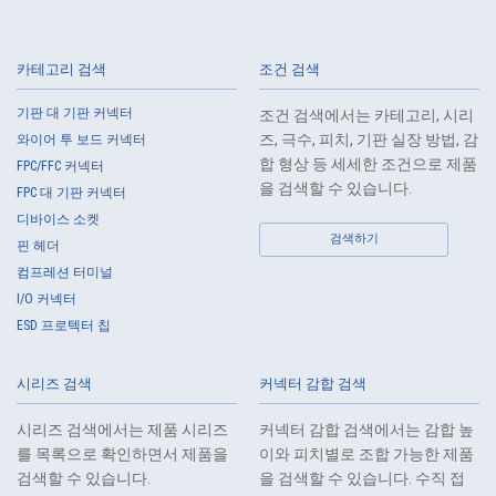
카테고리 검색
조건 검색
기판 대 기판 커넥터
조건 검색에서는 카테고리, 시리
고온 적합
Web 구입 가능
즈, 극수, 피치, 기판 실장 방법, 감
와이어 투 보드 커넥터
IMSA-13065B-2-20Y902
합 형상 등 세세한 조건으로 제품
FPC/FFC 커넥터
을 검색할 수 있습니다.
FPC 대 기판 커넥터
디바이스 소켓
검색하기
핀 헤더
컴프레션 터미널
I/O 커넥터
ESD 프로텍터 칩
고온 적합
Web 구입 가능
IMSA-13065B-2-20Y901
시리즈 검색
커넥터 감합 검색
시리즈 검색에서는 제품 시리즈
커넥터 감합 검색에서는 감합 높
를 목록으로 확인하면서 제품을
이와 피치별로 조합 가능한 제품
검색할 수 있습니다.
을 검색할 수 있습니다. 수직 접