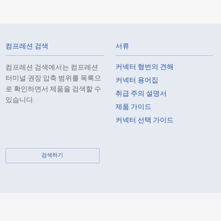
0.635
-
-
컴프레션 검색
서류
커넥터 형번의 견해
컴프레션 검색에서는 컴프레션
터미널 권장 압축 범위를 목록으
커넥터 용어집
로 확인하면서 제품을 검색할 수
취급 주의 설명서
있습니다.
제품 가이드
0.635
-
-
커넥터 선택 가이드
검색하기
0.635
-
-