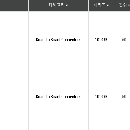
카테고리
시리즈
핀수
Board to Board Connectors
10109B
60
Board to Board Connectors
10109B
50