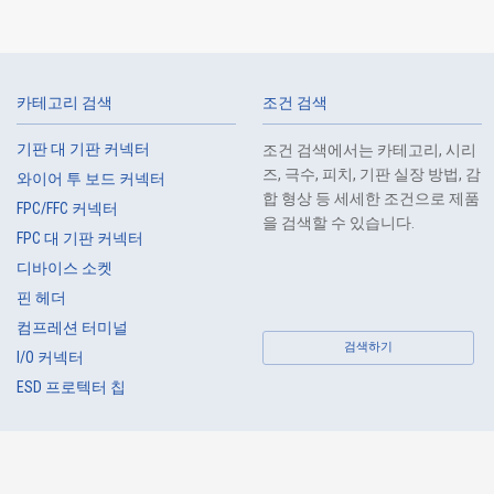
카테고리 검색
조건 검색
기판 대 기판 커넥터
조건 검색에서는 카테고리, 시리
Web 구입 가능
즈, 극수, 피치, 기판 실장 방법, 감
와이어 투 보드 커넥터
IMSA-10109B-30Y984
합 형상 등 세세한 조건으로 제품
FPC/FFC 커넥터
을 검색할 수 있습니다.
FPC 대 기판 커넥터
디바이스 소켓
핀 헤더
컴프레션 터미널
검색하기
I/O 커넥터
Web 구입 가능
ESD 프로텍터 칩
IMSA-10109B-30Y983