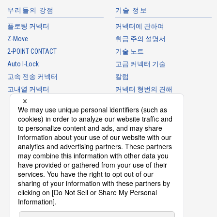
우리들의 강점
기술 정보
플로팅 커넥터
커넥터에 관하여
Z-Move
취급 주의 설명서
Web 구입 가능
2-POINT CONTACT
기술 노트
IMSA-10109B-30Y981
Auto I-Lock
고급 커넥터 기술
고속 전송 커넥터
칼럼
고내열 커넥터
커넥터 형번의 견해
커넥터 용어집
제품 가이드
커넥터 선택 가이드
Web 구입 가능
IMSA-10109B-30Y936