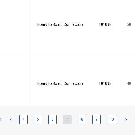
Board to Board Connectors
10109B
50
Board to Board Connectors
10109B
40
<
<
>
4
5
6
7
8
9
10