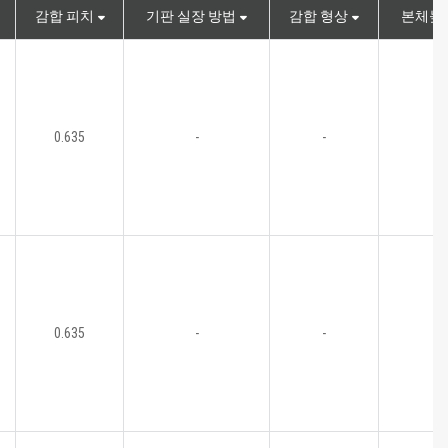
감합 피치
기판 실장 방법
감합 형상
본체높이
0.635
-
-
0.635
-
-