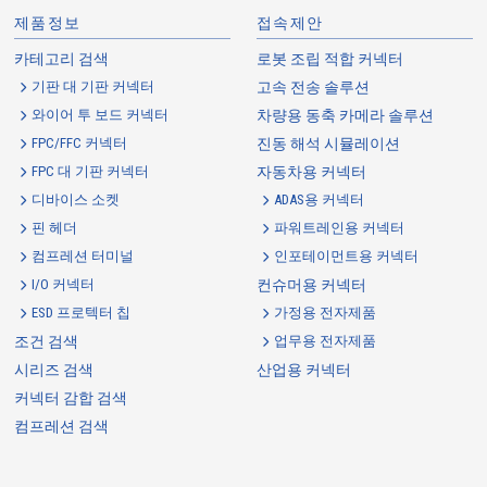
제품정보
접속제안
카테고리 검색
로봇 조립 적합 커넥터
기판 대 기판 커넥터
고속 전송 솔루션
와이어 투 보드 커넥터
차량용 동축 카메라 솔루션
FPC/FFC 커넥터
진동 해석 시뮬레이션
FPC 대 기판 커넥터
자동차용 커넥터
Board to Board Connectors
10109B
30
디바이스 소켓
ADAS용 커넥터
핀 헤더
파워트레인용 커넥터
컴프레션 터미널
인포테이먼트용 커넥터
I/O 커넥터
컨슈머용 커넥터
ESD 프로텍터 칩
가정용 전자제품
조건 검색
업무용 전자제품
시리즈 검색
산업용 커넥터
Board to Board Connectors
10109B
30
커넥터 감합 검색
컴프레션 검색