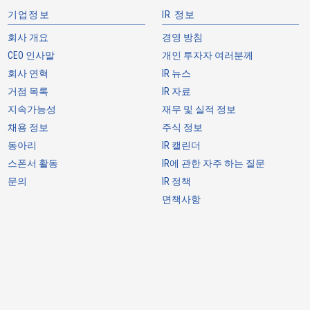
기업정보
IR 정보
회사 개요
경영 방침
CEO 인사말
개인 투자자 여러분께
회사 연혁
IR 뉴스
거점 목록
IR 자료
지속가능성
재무 및 실적 정보
0.635
-
-
채용 정보
주식 정보
동아리
IR 캘린더
스폰서 활동
IR에 관한 자주 하는 질문
문의
IR 정책
면책사항
0.635
-
-