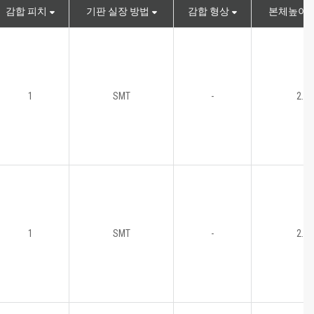
감합 피치
기판 실장 방법
감합 형상
본체높이(m
1
SMT
-
2.5
1
SMT
-
2.5