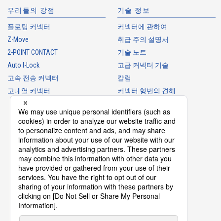
우리들의 강점
기술 정보
플로팅 커넥터
커넥터에 관하여
Z-Move
취급 주의 설명서
Web 구입 가능
2-POINT CONTACT
기술 노트
IMSA-9664S-24Y964
Auto I-Lock
고급 커넥터 기술
고속 전송 커넥터
칼럼
고내열 커넥터
커넥터 형번의 견해
커넥터 용어집
제품 가이드
커넥터 선택 가이드
Web 구입 가능
IMSA-9664S-22Y964