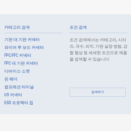
카테고리 검색
조건 검색
기판 대 기판 커넥터
조건 검색에서는 카테고리, 시리
Web 구입 가능
즈, 극수, 피치, 기판 실장 방법, 감
와이어 투 보드 커넥터
IMSA-9664S-18Y964
합 형상 등 세세한 조건으로 제품
FPC/FFC 커넥터
을 검색할 수 있습니다.
FPC 대 기판 커넥터
디바이스 소켓
핀 헤더
컴프레션 터미널
검색하기
I/O 커넥터
Web 구입 가능
ESD 프로텍터 칩
IMSA-9664S-15Y964