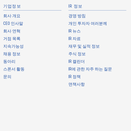
기업정보
IR 정보
회사 개요
경영 방침
CEO 인사말
개인 투자자 여러분께
회사 연혁
IR 뉴스
거점 목록
IR 자료
지속가능성
재무 및 실적 정보
1
SMT
-
2.5
채용 정보
주식 정보
동아리
IR 캘린더
스폰서 활동
IR에 관한 자주 하는 질문
문의
IR 정책
면책사항
1
SMT
-
2.5