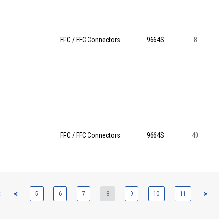
FPC / FFC Connectors
9664S
8
FPC / FFC Connectors
9664S
40
<
<
>
5
6
7
8
9
10
11