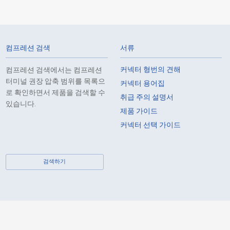
1
SMT
-
2.5
컴프레션 검색
서류
커넥터 형번의 견해
컴프레션 검색에서는 컴프레션
터미널 권장 압축 범위를 목록으
커넥터 용어집
로 확인하면서 제품을 검색할 수
취급 주의 설명서
있습니다.
제품 가이드
1
SMT
-
2.5
커넥터 선택 가이드
검색하기
1
SMT
-
2.5