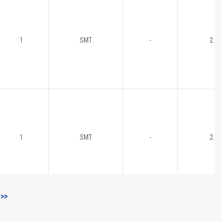
1
SMT
-
2.5
1
SMT
-
2.5
>>