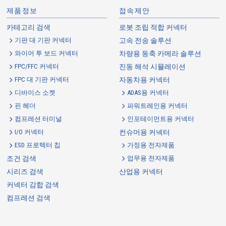
제품정보
접속제안
카테고리 검색
로봇 조립 적합 커넥터
기판 대 기판 커넥터
고속 전송 솔루션
와이어 투 보드 커넥터
차량용 동축 카메라 솔루션
FPC/FFC 커넥터
진동 해석 시뮬레이션
FPC 대 기판 커넥터
자동차용 커넥터
FPC / FFC Connectors
9664S
24
디바이스 소켓
ADAS용 커넥터
핀 헤더
파워트레인용 커넥터
컴프레션 터미널
인포테이먼트용 커넥터
I/O 커넥터
컨슈머용 커넥터
ESD 프로텍터 칩
가정용 전자제품
조건 검색
업무용 전자제품
시리즈 검색
산업용 커넥터
FPC / FFC Connectors
9664S
22
커넥터 감합 검색
컴프레션 검색