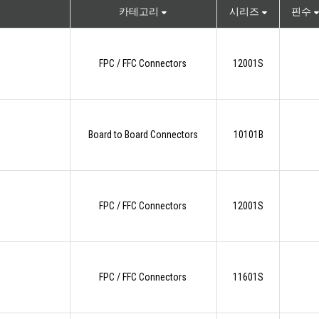
카테고리
시리즈
핀수
FPC / FFC Connectors
12001S
Board to Board Connectors
10101B
FPC / FFC Connectors
12001S
FPC / FFC Connectors
11601S