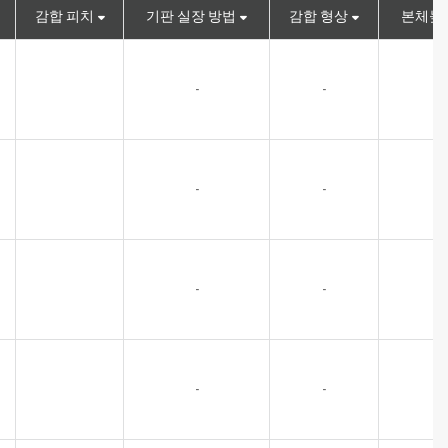
감합 피치
기판 실장 방법
감합 형상
본체높이
-
-
-
-
-
-
-
-