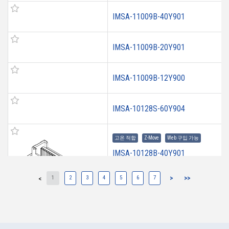
IMSA-11009B-40Y901
IMSA-11009B-20Y901
IMSA-11009B-12Y900
IMSA-10128S-60Y904
고온 적합
Z-Move
Web 구입 가능
IMSA-10128B-40Y901
1
2
3
4
5
6
7
>
>>
<