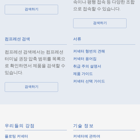
속이나 평행 접속 등 다양한 조합
으로 접속할 수 있습니다.
검색하기
Web 구입 가능
검색하기
IMSA-10109B-50Y990
컴프레션 검색
서류
커넥터 형번의 견해
컴프레션 검색에서는 컴프레션
터미널 권장 압축 범위를 목록으
커넥터 용어집
로 확인하면서 제품을 검색할 수
취급 주의 설명서
있습니다.
제품 가이드
Web 구입 가능
커넥터 선택 가이드
IMSA-10109B-50Y989
검색하기
우리들의 강점
기술 정보
플로팅 커넥터
커넥터에 관하여
Web 구입 가능