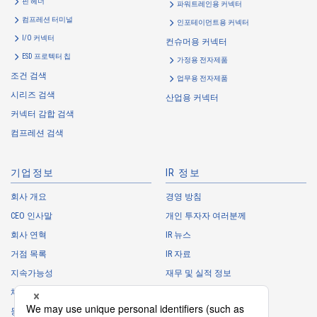
핀 헤더
파워트레인용 커넥터
컴프레션 터미널
인포테이먼트용 커넥터
I/O 커넥터
컨슈머용 커넥터
ESD 프로텍터 칩
가정용 전자제품
조건 검색
업무용 전자제품
시리즈 검색
Web 구입 가능
산업용 커넥터
IMSA-10109B-30Y983
커넥터 감합 검색
컴프레션 검색
기업정보
IR 정보
회사 개요
경영 방침
CEO 인사말
개인 투자자 여러분께
Web 구입 가능
회사 연혁
IR 뉴스
IMSA-10109B-30Y981
거점 목록
IR 자료
지속가능성
재무 및 실적 정보
채용 정보
주식 정보
동아리
IR 캘린더