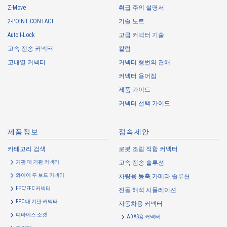
Z-Move
취급 주의 설명서
IMSA-10109B-40Y922
2-POINT CONTACT
기술 노트
Auto I-Lock
고급 커넥터 기술
고속 전송 커넥터
칼럼
고내열 커넥터
커넥터 형번의 견해
커넥터 용어집
제품 가이드
Web 구입 가능
커넥터 선택 가이드
IMSA-10109B-30Y987
제품정보
접속제안
카테고리 검색
로봇 조립 적합 커넥터
기판 대 기판 커넥터
고속 전송 솔루션
와이어 투 보드 커넥터
차량용 동축 카메라 솔루션
FPC/FFC 커넥터
진동 해석 시뮬레이션
Web 구입 가능
FPC 대 기판 커넥터
자동차용 커넥터
IMSA-10109B-30Y984
디바이스 소켓
ADAS용 커넥터