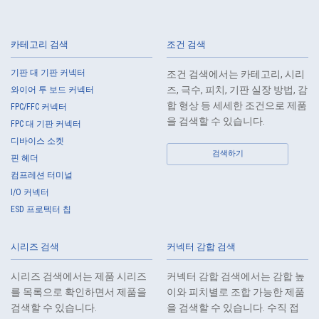
고온 적합
Web 구입 가능
IMSA-10128S-40Y907
카테고리 검색
조건 검색
기판 대 기판 커넥터
조건 검색에서는 카테고리, 시리
Web 구입 가능
즈, 극수, 피치, 기판 실장 방법, 감
와이어 투 보드 커넥터
IMSA-10112B-20Y900
합 형상 등 세세한 조건으로 제품
FPC/FFC 커넥터
을 검색할 수 있습니다.
FPC 대 기판 커넥터
디바이스 소켓
검색하기
핀 헤더
컴프레션 터미널
I/O 커넥터
ESD 프로텍터 칩
IMSA-10109B-60Y908
시리즈 검색
커넥터 감합 검색
시리즈 검색에서는 제품 시리즈
커넥터 감합 검색에서는 감합 높
를 목록으로 확인하면서 제품을
이와 피치별로 조합 가능한 제품
검색할 수 있습니다.
을 검색할 수 있습니다. 수직 접