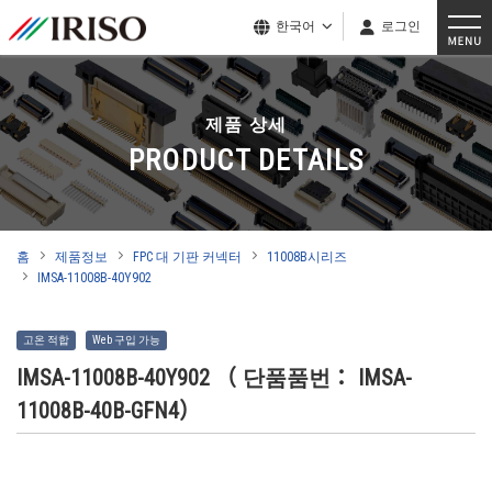
한국어
로그인
제품 상세
PRODUCT DETAILS
홈
제품정보
FPC 대 기판 커넥터
11008B시리즈
IMSA-11008B-40Y902
고온 적합
Web 구입 가능
IMSA-11008B-40Y902
（ 단품품번： IMSA-
11008B-40B-GFN4）