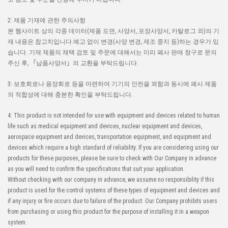
2: 제품 기재에 관한 주의사항
본 웹사이트 상의 각종 데이터(제품 도면, 사양서, 포장사양서, 카탈로그 외)의 기
재 내용은 참고치입니다.예고 없이 변경(사양 변경, 제조 중지 등)하는 경우가 있
습니다. 기재 제품의 채택 검토 및 주문에 대해서는 미리 폐사 판매 창구로 문의
주신 후, 「납품사양서」의 교환을 부탁드립니다.
3: 보호회로나 용장회로 등을 마련하여 기기의 안전을 꾀함과 동시에 폐사 제품
의 적합성에 대해 충분한 확인을 부탁드립니다.
4: This product is not intended for use with equipment and devices related to human
life such as medical equipment and devices, nuclear equipment and devices,
aerospace equipment and devices, transportation equipment, and equipment and
devices which require a high standard of reliability. If you are considering using our
products for these purposes, please be sure to check with Our Company in advance
as you will need to confirm the specifications that suit your application.
Without checking with our company in advance, we assume no responsibility if this
product is used for the control systems of these types of equipment and devices and
if any injury or fire occurs due to failure of the product. Our Company prohibits users
from purchasing or using this product for the purpose of installing it in a weapon
system.