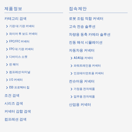
제품정보
접속제안
2.
Purposes of Use of Personal Information
카테고리 검색
로봇 조립 적합 커넥터
The purposes of use of personal information acquired by the Company
기판 대 기판 커넥터
고속 전송 솔루션
are as follows: The Company may change the following purposes of
use to the extent which is deemed relevant, and in the event of such a
와이어 투 보드 커넥터
차량용 동축 카메라 솔루션
change, the Company shall notify or publicly announce the changed
FPC/FFC 커넥터
진동 해석 시뮬레이션
purposes of use to the relevant person of the Customers, etc.
FPC 대 기판 커넥터
자동차용 커넥터
Customer Information
디바이스 소켓
ADAS용 커넥터
・
To inform the Customers, etc. of The Company’s products
핀 헤더
파워트레인용 커넥터
・
To provide campaigns and events for the Customers, etc.
컴프레션 터미널
인포테이먼트용 커넥터
・
To improve customer service, including market research, data
I/O 커넥터
컨슈머용 커넥터
analysis, and the planning and development of products and
ESD 프로텍터 칩
가정용 전자제품
services
조건 검색
업무용 전자제품
・
To control the data of the Customers, etc.
시리즈 검색
산업용 커넥터
・
To manage the progress of transactions with the Customers
커넥터 감합 검색
・
To conduct questionnaires to the Customers, etc.
컴프레션 검색
・
To respond to the inquiries from the Customers, etc.
・
For marketing research and analysis