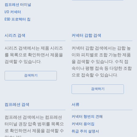
Customers, etc., the Company shall supervise the handling of such
컴프레션 터미널
data as required and appropriate so as to ensure such data
I/O 커넥터
appropriate security control of the personal data of the Customers, etc.
ESD 프로텍터 칩
6.
Except as otherwise provided by law, the Company will not provide the
personal data of the Customers, etc. for any third party without
시리즈 검색
커넥터 감합 검색
obtaining the prior consent of the individual.
7.
Except as otherwise required by law, the Company shall properly fulfill
시리즈 검색에서는 제품 시리즈
커넥터 감합 검색에서는 감합 높
the verification and recording obligations stipulated by law when the
를 목록으로 확인하면서 제품을
이와 피치별로 조합 가능한 제품
Company has provided or received personal data from a third party.
검색할 수 있습니다.
을 검색할 수 있습니다. 수직 접
8.
When preparing the anonymously processed information, the Company
속이나 평행 접속 등 다양한 조합
shall comply with the standards prescribed by laws and regulations
으로 접속할 수 있습니다.
검색하기
and implement appropriate security control measures.
검색하기
9.
In the case of the leak of personal information or other such incidents,
the Company shall take immediate action to minimize the damage to
the extent reasonable and take steps to prevent recurrence, based on
컴프레션 검색
서류
the principle that the Customers, etc. shall be protected first.
커넥터 형번의 견해
컴프레션 검색에서는 컴프레션
10.
The Company will continuously review and regularly evaluate the
터미널 권장 압축 범위를 목록으
커넥터 용어집
management systems and measures to protect personal data, and
로 확인하면서 제품을 검색할 수
취급 주의 설명서
strive to improve the management systems and measures.