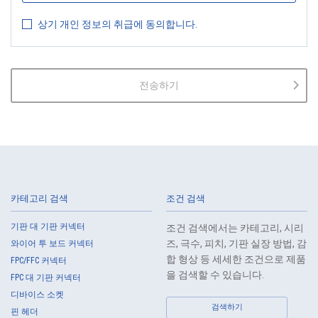
Guidelines on the Law on the Protection of Personal Information
상기 개인 정보의 취급에 동의합니다.
(General Rules), and other national guidelines for which compliance is
mandatory, in order to properly treat personal information.
2.
The Company shall properly acquire the personal information of the
Customers, etc., notify or publicize the purposes of use of the personal
전송하기
information of the Customers, etc., and use the information within the
scope of the purposes of use, except for cases that this procedure is
not required by law.
3.
The Company shall endeavor to prevent unauthorized access,
leakage, loss, or damage to Customers, etc. personal data and shall
take systematic, personal, physical, and technical security control
measures required for the control of personal data.
카테고리 검색
조건 검색
4.
The Company shall educate employees to understand the importance
of personal data and handle personal data appropriately. If employees
기판 대 기판 커넥터
조건 검색에서는 카테고리, 시리
are required to handle the personal data of the Customers, etc., the
즈, 극수, 피치, 기판 실장 방법, 감
와이어 투 보드 커넥터
Company shall supervise such data as required and appropriate so as
합 형상 등 세세한 조건으로 제품
FPC/FFC 커넥터
to ensure the security control of the personal data of the Customers,
을 검색할 수 있습니다.
FPC 대 기판 커넥터
etc.
디바이스 소켓
5.
When the Company entrusts the handling of the personal data of the
검색하기
핀 헤더