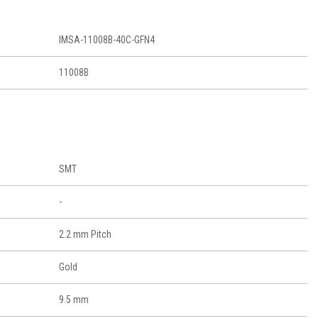
IMSA-11008B-40C-GFN4
11008B
SMT
-
2.2 mm Pitch
Gold
9.5 mm