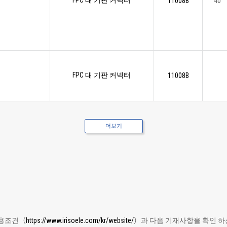
FPC 대 기판 커넥터
11008B
40
FPC 대 기판 커넥터
11008B
더보기
이용조건（
https://www.irisoele.com/kr/website/
）과 다음 기재사항을 확인 하신