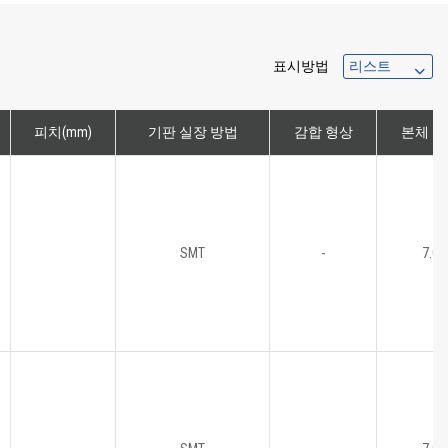
표시방법
피치(mm)
기판 실장 방법
감합 형상
본체 높
SMT
-
7.0