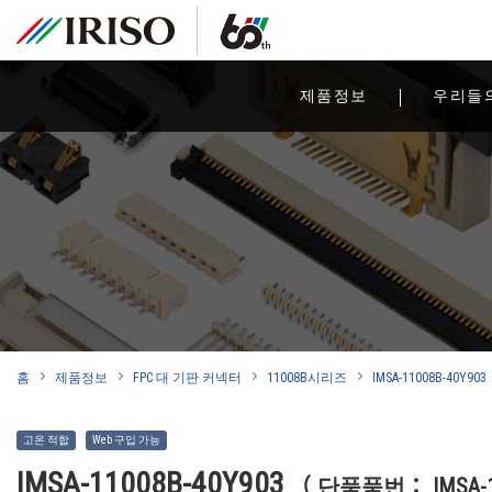
제품정보
우리들
홈
제품정보
FPC 대 기판 커넥터
11008B시리즈
IMSA-11008B-40Y903
고온 적합
Web 구입 가능
IMSA-11008B-40Y903
（ 단품품번： IMSA-11