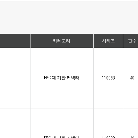
카테고리
시리즈
핀수
FPC 대 기판 커넥터
11008B
40