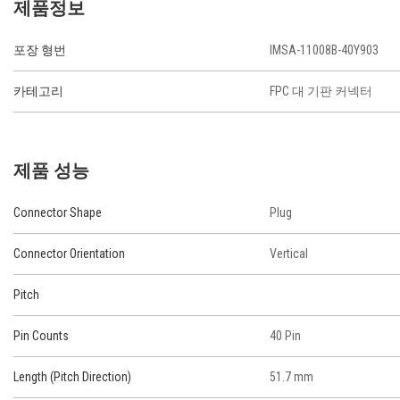
제품정보
포장 형번
IMSA-11008B-40Y903
카테고리
FPC 대 기판 커넥터
제품 성능
Connector Shape
Plug
Connector Orientation
Vertical
Pitch
Pin Counts
40 Pin
Length (Pitch Direction)
51.7 mm