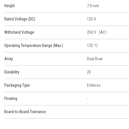
Height
7.0 mm
Rated Voltage (DC)
125 V
Withstand Voltage
250 V（AC）
Operating Temperature Range (Max.)
125 ℃
Array
Dual Row
Durability
20
Packaging Type
Emboss
Floating
-
Board-to-Board Tolerance