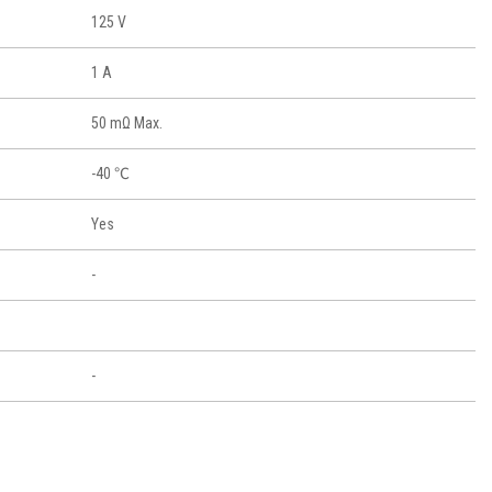
125 V
1 A
50 mΩ Max.
-40 ℃
Yes
-
-