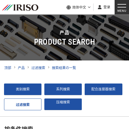
登录
简体中文
产品
PRODUCT SEARCH
顶部
产品
过滤搜索
搜索结果の一覧
类别搜索
系列搜索
配合连接器搜索
压缩搜索
过滤搜索