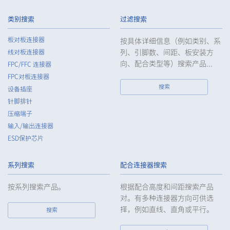
IMSA-10120S-04Y514
类别搜索
过滤搜索
板对板连接器
按具体详细信息（例如类别、系
IMSA-10120B-06Y926
列、引脚数、间距、板安装方
线对板连接器
向、配合类型等）搜索产品...
FPC/FFC 连接器
IMSA-10120B-06Y925
FPC对板连接器
搜索
设备插座
针脚排针
IMSA-10120B-04Y928
压缩端子
输入/输出连接器
ESD保护芯片
IMSA-10120B-04Y927
系列搜索
配合连接器搜索
IMSA-10106B-180Y904
按系列搜索产品。
根据配合高度和间距搜索产品
对。有多种连接器方向可供选
择，例如直线、直角或平行。
搜索