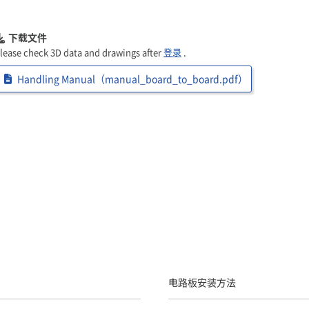
下载文件
lease check 3D data and drawings after
登录
.
Handling Manual（manual_board_to_board.pdf）
电路板安装方法