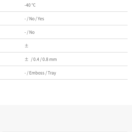
-40 ℃
- / No / Yes
- / No
/ 0.4 / 0.8 mm
- / Emboss / Tray