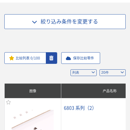
絞り込み条件を
変更する
比较列表
0
/100
保存比较零件
图像
产品名称
6803 系列（2）