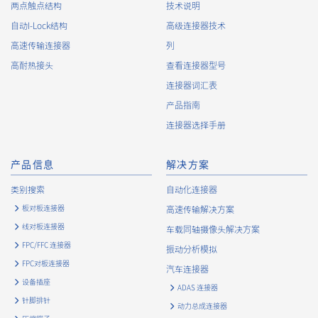
两点触点结构
技术说明
自动I-Lock结构
高级连接器技术
高速传输连接器
列
高耐热接头
查看连接器型号
连接器词汇表
产品指南
连接器选择手册
产品信息
解决方案
类别搜索
自动化连接器
板对板连接器
高速传输解决方案
线对板连接器
车载同轴摄像头解决方案
FPC/FFC 连接器
振动分析模拟
FPC对板连接器
汽车连接器
设备插座
ADAS 连接器
针脚排针
动力总成连接器