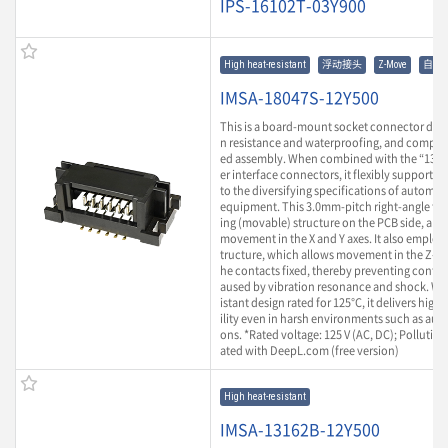
IPS-16102T-03Y900
High heat-resistant
浮动接头
Z-Move
自动
IMSA-18047S-12Y500
This is a board-mount socket connector desi
n resistance and waterproofing, and compati
ed assembly. When combined with the “1316
er interface connectors, it flexibly supports i
to the diversifying specifications of automot
equipment. This 3.0mm-pitch right-angle type
ing (movable) structure on the PCB side, al
movement in the X and Y axes. It also employ
tructure, which allows movement in the Z-axi
he contacts fixed, thereby preventing conta
aused by vibration resonance and shock. Wit
istant design rated for 125°C, it delivers high
ility even in harsh environments such as aut
ons. *Rated voltage: 125 V (AC, DC); Pollution
ated with DeepL.com (free version)
High heat-resistant
IMSA-13162B-12Y500