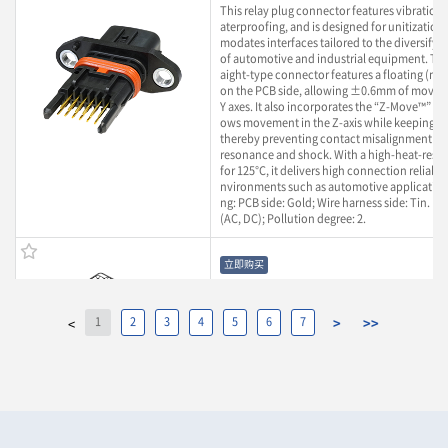
This relay plug connector features vibration
aterproofing, and is designed for unitization.
modates interfaces tailored to the diversifyi
of automotive and industrial equipment. Thi
aight-type connector features a floating (mo
on the PCB side, allowing ±0.6mm of moveme
Y axes. It also incorporates the “Z-Move™” str
ows movement in the Z-axis while keeping th
thereby preventing contact misalignment ca
resonance and shock. With a high-heat-resis
for 125°C, it delivers high connection reliabil
nvironments such as automotive applications
ng: PCB side: Gold; Wire harness side: Tin. Ra
(AC, DC); Pollution degree: 2.
立即购买
IMSA-13104B-12Y900
1
2
3
4
5
6
7
>
>>
<