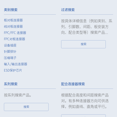
High heat-resistant
立即购买
类别搜索
过滤搜索
IMSA-13065B-20Y917
板对板连接器
按具体详细信息（例如类别、系
列、引脚数、间距、板安装方
线对板连接器
向、配合类型等）搜索产品...
FPC/FFC 连接器
FPC对板连接器
搜索
设备插座
针脚排针
High heat-resistant
立即购买
压缩端子
IMSA-13065B-20Y916
输入/输出连接器
ESD保护芯片
系列搜索
配合连接器搜索
按系列搜索产品。
根据配合高度和间距搜索产品
对。有多种连接器方向可供选
择，例如直线、直角或平行。
High heat-resistant
立即购买
搜索
IMSA-13065B-20Y915