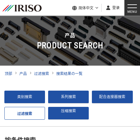
登录
简体中文
产品
PRODUCT SEARCH
顶部
产品
过滤搜索
搜索结果の一覧
类别搜索
系列搜索
配合连接器搜索
压缩搜索
过滤搜索