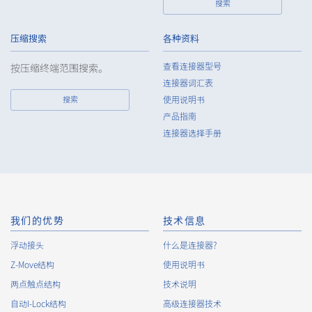
搜索
压缩搜索
各种资料
查看连接器型号
按压缩终端范围搜索。
连接器词汇表
搜索
使用说明书
High heat-resistant
立即购买
产品指南
IMSA-13065B-16Y917
连接器选择手册
我们的优势
技术信息
浮动接头
High heat-resistant
什么是连接器?
立即购买
IMSA-13065B-16Y916
Z-Move结构
使用说明书
两点触点结构
技术说明
自动I-Lock结构
高级连接器技术