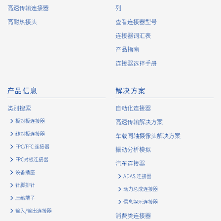
高速传输连接器
列
高耐热接头
查看连接器型号
连接器词汇表
High heat-resistant
产品指南
立即购买
IMSA-13065B-16Y915
连接器选择手册
产品信息
解决方案
类别搜索
自动化连接器
板对板连接器
高速传输解决方案
线对板连接器
车载同轴摄像头解决方案
High heat-resistant
立即购买
FPC/FFC 连接器
振动分析模拟
IMSA-13065B-08Y917
FPC对板连接器
汽车连接器
设备插座
ADAS 连接器
针脚排针
动力总成连接器
压缩端子
信息娱乐连接器
输入/输出连接器
消费类连接器