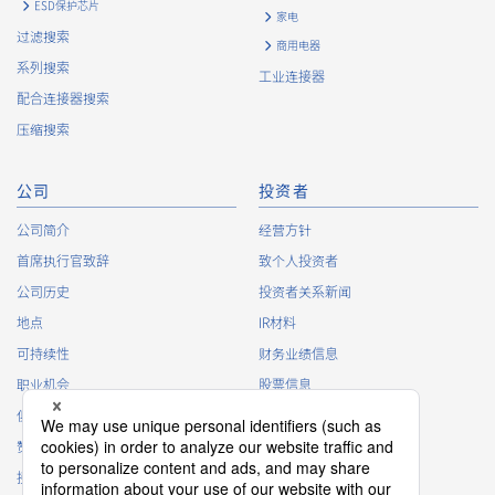
ESD保护芯片
家电
过滤搜索
商用电器
High heat-resistant
立即购买
系列搜索
工业连接器
IMSA-13065B-08Y916
配合连接器搜索
压缩搜索
公司
投资者
公司简介
经营方针
首席执行官致辞
致个人投资者
High heat-resistant
立即购买
公司历史
投资者关系新闻
IMSA-13065B-08Y915
地点
IR材料
可持续性
财务业绩信息
职业机会
股票信息
俱乐部活动
IR日历
赞助
IR常见问题
接触
IR策略
High heat-resistant
立即购买