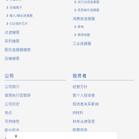
动力总成连接器
压缩端子
信息娱乐连接器
输入/输出连接器
消费类连接器
ESD保护芯片
家电
过滤搜索
商用电器
系列搜索
工业连接器
配合连接器搜索
压缩搜索
公司
投资者
公司简介
经营方针
首席执行官致辞
致个人投资者
公司历史
投资者关系新闻
地点
IR材料
可持续性
财务业绩信息
职业机会
股票信息
俱乐部活动
IR日历