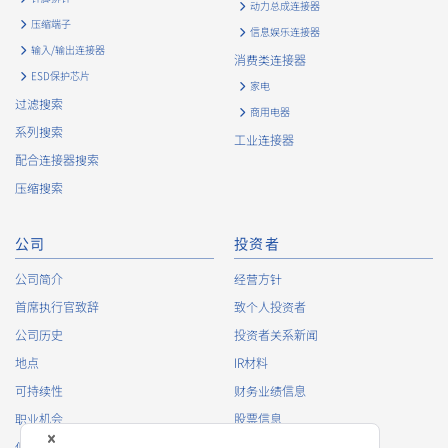
动力总成连接器
压缩端子
信息娱乐连接器
输入/输出连接器
消费类连接器
ESD保护芯片
家电
过滤搜索
商用电器
系列搜索
工业连接器
配合连接器搜索
压缩搜索
公司
投资者
公司简介
经营方针
首席执行官致辞
致个人投资者
公司历史
投资者关系新闻
地点
IR材料
可持续性
财务业绩信息
职业机会
股票信息
俱乐部活动
IR日历