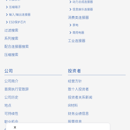
动力总成连接器
压缩端子
信息娱乐连接器
输入/输出连接器
消费类连接器
ESD保护芯片
家电
过滤搜索
商用电器
系列搜索
工业连接器
配合连接器搜索
压缩搜索
公司
投资者
公司简介
经营方针
首席执行官致辞
致个人投资者
公司历史
投资者关系新闻
地点
IR材料
可持续性
财务业绩信息
职业机会
股票信息
俱乐部活动
IR日历