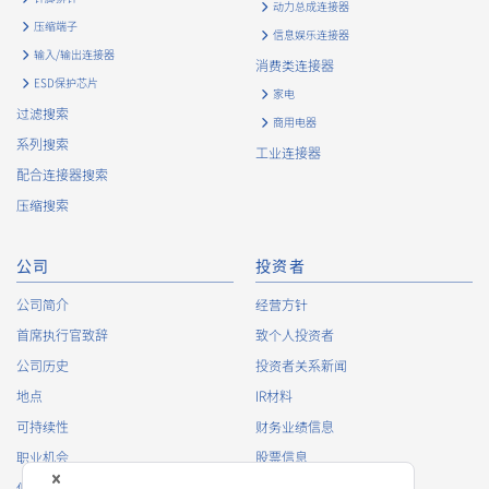
动力总成连接器
压缩端子
信息娱乐连接器
输入/输出连接器
消费类连接器
ESD保护芯片
家电
过滤搜索
商用电器
系列搜索
工业连接器
配合连接器搜索
压缩搜索
公司
投资者
公司简介
经营方针
首席执行官致辞
致个人投资者
公司历史
投资者关系新闻
地点
IR材料
可持续性
财务业绩信息
职业机会
股票信息
俱乐部活动
IR日历