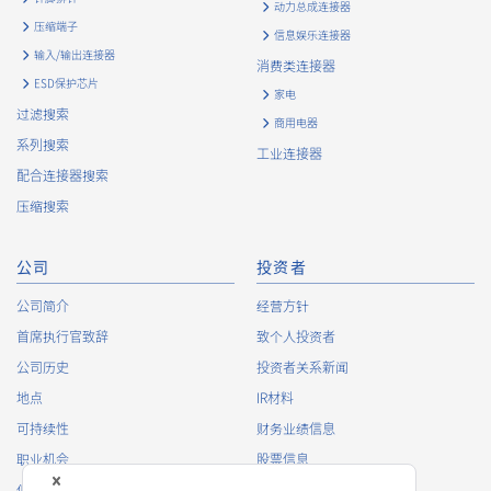
动力总成连接器
压缩端子
信息娱乐连接器
输入/输出连接器
消费类连接器
ESD保护芯片
家电
过滤搜索
商用电器
系列搜索
工业连接器
配合连接器搜索
压缩搜索
公司
投资者
公司简介
经营方针
首席执行官致辞
致个人投资者
公司历史
投资者关系新闻
地点
IR材料
可持续性
财务业绩信息
职业机会
股票信息
俱乐部活动
IR日历