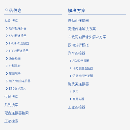
产品信息
解决方案
类别搜索
自动化连接器
板对板连接器
高速传输解决方案
线对板连接器
车载同轴摄像头解决方案
FPC/FFC 连接器
振动分析模拟
FPC对板连接器
汽车连接器
设备插座
ADAS 连接器
针脚排针
动力总成连接器
压缩端子
信息娱乐连接器
输入/输出连接器
消费类连接器
ESD保护芯片
家电
过滤搜索
商用电器
系列搜索
工业连接器
配合连接器搜索
压缩搜索