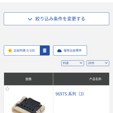
絞り込み条件を
変更する
比较列表
0
/100
保存比较零件
图像
产品名称
9697S 系列（3）