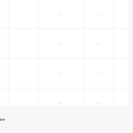
-
-
-
-
-
-
-
-
>>
-
-