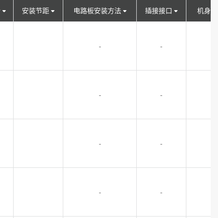
针
安装节距
电路板安装方法
插接接口
机身高
-
-
-
-
-
-
-
-