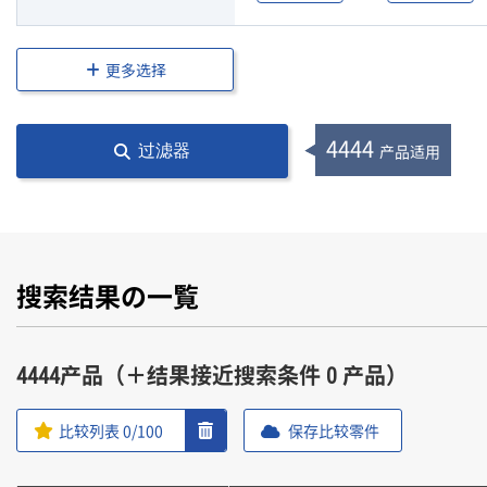
更多选择
4444
产品适用
过滤器
搜索结果の一覧
4444产品（＋结果接近搜索条件 0 产品）
比较列表
0
/100
保存比较零件