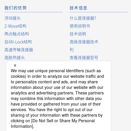
我们的优势
技术信息
IMSA-13065B-12Y930
浮动接头
什么是连接器?
Z-Move结构
使用说明书
两点触点结构
技术说明
IMSA-13065B-40Y929
自动I-Lock结构
高级连接器技术
高速传输连接器
列
高耐热接头
查看连接器型号
连接器词汇表
IMSA-13065B-32Y929
产品指南
连接器选择手册
IMSA-13065B-28Y929
IMSA-13065B-20Y929