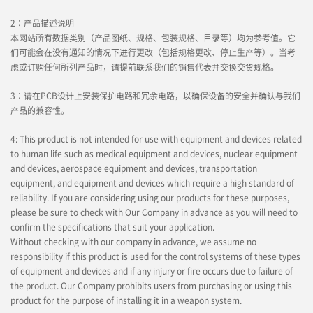
High-Speed Transmission
High heat-resistant
2：产品描述说明
自动化连接器
本网站所有数据类别（产品图纸、规格、包装规格、目录等）均为参考值。它
IMSA-10144B-140Y900
们可能会在没有通知的情况下进行更改（包括规格更改、停止生产等）。当考
虑或订购任何所列产品时，请提前联系我们的销售代表并交换交货规格。
3：请在PCB设计上安装保护电路和冗余电路，以确保设备的安全并确认与我们
产品的兼容性。
4: This product is not intended for use with equipment and devices related
High-Speed Transmission
High heat-resistant
to human life such as medical equipment and devices, nuclear equipment
and devices, aerospace equipment and devices, transportation
自动化连接器
equipment, and equipment and devices which require a high standard of
IMSA-10144B-120Y900
reliability. If you are considering using our products for these purposes,
please be sure to check with Our Company in advance as you will need to
confirm the specifications that suit your application.
Without checking with our company in advance, we assume no
responsibility if this product is used for the control systems of these types
of equipment and devices and if any injury or fire occurs due to failure of
the product. Our Company prohibits users from purchasing or using this
High-Speed Transmission
High heat-resistant
product for the purpose of installing it in a weapon system.
自动化连接器