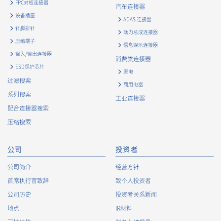
FPC对板连接器
such as IP addresses (hereinafter referred to as “cookies”).
汽车连接器
information) is collected. Cookie information may be
设备插座
ADAS 连接器
associated with personal information of Customers’ member
针脚排针
动力总成连接器
services held by the Company. Cookie information that is
压缩端子
associated with personal information will be handled in
信息娱乐连接器
输入/输出连接器
accordance with the following and the Cookie Policy.
消费类连接器
https://www.irisoele.com/cn/cookie/
ESD保护芯片
家电
过滤搜索
商用电器
2.
Purposes of Use of Personal Information
系列搜索
工业连接器
The purposes of use of personal information acquired by the
配合连接器搜索
Company are as follows: The Company may change the
压缩搜索
following purposes of use to the extent which is deemed
relevant, and in the event of such a change, the Company
shall notify or publicly announce the changed purposes of use
公司
投资者
to the relevant person of the Customers, etc.
公司简介
经营方针
Customer Information
首席执行官致辞
致个人投资者
・
To inform the Customers, etc. of The Company’s
公司历史
投资者关系新闻
products
地点
IR材料
・
To provide campaigns and events for the Customers, etc.