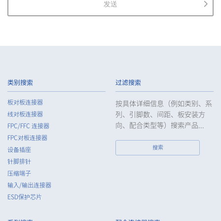
发送
2.
The Company shall properly acquire the personal information
of the Customers, etc., notify or publicize the purposes of use
of the personal information of the Customers, etc., and use
the information within the scope of the purposes of use,
except for cases that this procedure is not required by law.
3.
The Company shall endeavor to prevent unauthorized access,
leakage, loss, or damage to Customers, etc. personal data
类别搜索
过滤搜索
and shall take systematic, personal, physical, and technical
security control measures required for the control of
板对板连接器
按具体详细信息（例如类别、系
personal data.
列、引脚数、间距、板安装方
线对板连接器
4.
The Company shall educate employees to understand the
向、配合类型等）搜索产品...
FPC/FFC 连接器
importance of personal data and handle personal data
FPC对板连接器
appropriately. If employees are required to handle the
搜索
设备插座
personal data of the Customers, etc., the Company shall
针脚排针
supervise such data as required and appropriate so as to
压缩端子
ensure the security control of the personal data of the
Customers, etc.
输入/输出连接器
ESD保护芯片
5.
When the Company entrusts the handling of the personal
data of the Customers, etc., the Company shall supervise the
handling of such data as required and appropriate so as to