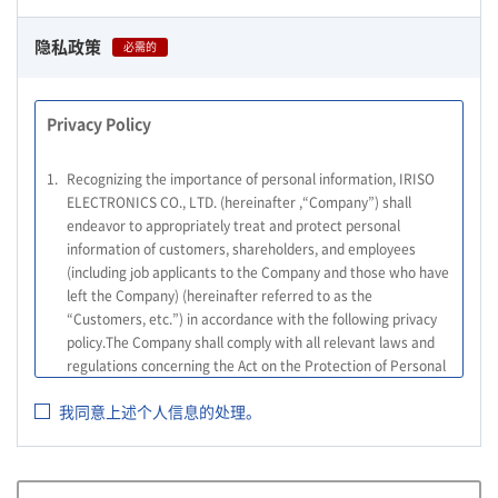
隐私政策
必需的
Privacy Policy
1.
Recognizing the importance of personal information, IRISO
ELECTRONICS CO., LTD. (hereinafter ,“Company”) shall
endeavor to appropriately treat and protect personal
information of customers, shareholders, and employees
(including job applicants to the Company and those who have
left the Company) (hereinafter referred to as the
“Customers, etc.”) in accordance with the following privacy
policy.The Company shall comply with all relevant laws and
regulations concerning the Act on the Protection of Personal
Information, and other relevant laws and regulations, as well
我同意上述个人信息的处理。
as the Guidelines on the Law on the Protection of Personal
Information (General Rules), and other national guidelines for
which compliance is mandatory, in order to properly treat
personal information.