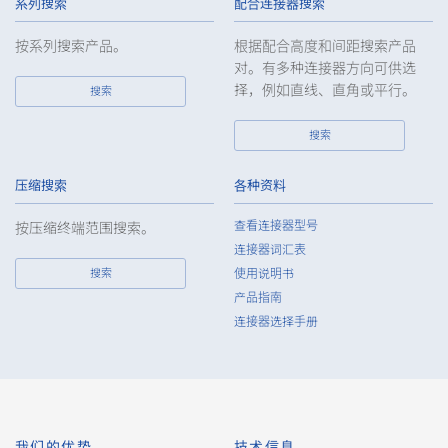
系列搜索
配合连接器搜索
ensure such data appropriate security control of the personal
data of the Customers, etc.
按系列搜索产品。
根据配合高度和间距搜索产品
对。有多种连接器方向可供选
6.
Except as otherwise provided by law, the Company will not
择，例如直线、直角或平行。
搜索
provide the personal data of the Customers, etc. for any third
party without obtaining the prior consent of the individual.
搜索
7.
Except as otherwise required by law, the Company shall
properly fulfill the verification and recording obligations
stipulated by law when the Company has provided or
压缩搜索
各种资料
received personal data from a third party.
查看连接器型号
按压缩终端范围搜索。
8.
When preparing the anonymously processed information, the
连接器词汇表
Company shall comply with the standards prescribed by laws
搜索
使用说明书
and regulations and implement appropriate security control
产品指南
measures.
连接器选择手册
9.
In the case of the leak of personal information or other such
incidents, the Company shall take immediate action to
minimize the damage to the extent reasonable and take
steps to prevent recurrence, based on the principle that the
Customers, etc. shall be protected first.
10.
The Company will continuously review and regularly evaluate
我们的优势
技术信息