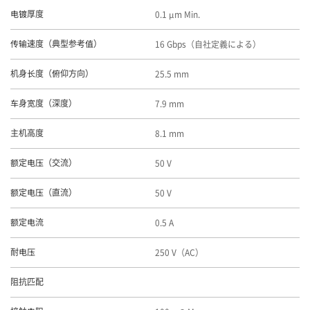
0.1 μm Min.
电镀厚度
16 Gbps（自社定義による）
传输速度（典型参考值）
25.5 mm
机身长度（俯仰方向）
7.9 mm
车身宽度（深度）
8.1 mm
主机高度
50 V
额定电压（交流）
50 V
额定电压（直流）
0.5 A
额定电流
250 V（AC）
耐电压
阻抗匹配