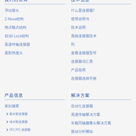
the management systems and measures to protect personal
浮动接头
什么是连接器?
data, and strive to improve the management systems and
Z-Move结构
measures.
使用说明书
两点触点结构
技术说明
自动I-Lock结构
高级连接器技术
About the Handling of Personal Information
高速传输连接器
列
1.
Collection of Personal Information
高耐热接头
查看连接器型号
连接器词汇表
When providing the services of the Company, the Company
obtains personal information such as the name, address,
产品指南
telephone number, e-mail address, workplace information
连接器选择手册
(your company name, department name, position, address,
telephone (fax) number, etc.), gender, bank account
information, and access logs of the Customers, etc. from. The
产品信息
解决方案
Company shall not properly acquire personal information or
类别搜索
自动化连接器
acquire personal information by deception or other wrongful
means.
板对板连接器
高速传输解决方案
The Company uses cookies and other tracking technologies
线对板连接器
车载同轴摄像头解决方案
(e.g., web beacons) to collect information about your access
FPC/FFC 连接器
振动分析模拟
history and usage status on this website, including identifiers