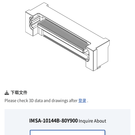
下载文件
Please check 3D data and drawings after
登录
.
IMSA-10144B-80Y900
Inquire About