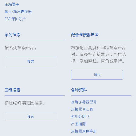
压缩端子
ensure the security control of the personal data of the
Customers, etc.
输入/输出连接器
ESD保护芯片
5.
When the Company entrusts the handling of the personal
data of the Customers, etc., the Company shall supervise the
handling of such data as required and appropriate so as to
系列搜索
配合连接器搜索
ensure such data appropriate security control of the personal
data of the Customers, etc.
按系列搜索产品。
根据配合高度和间距搜索产品
对。有多种连接器方向可供选
6.
Except as otherwise provided by law, the Company will not
择，例如直线、直角或平行。
搜索
provide the personal data of the Customers, etc. for any third
party without obtaining the prior consent of the individual.
搜索
7.
Except as otherwise required by law, the Company shall
properly fulfill the verification and recording obligations
stipulated by law when the Company has provided or
压缩搜索
各种资料
received personal data from a third party.
查看连接器型号
按压缩终端范围搜索。
8.
When preparing the anonymously processed information, the
连接器词汇表
Company shall comply with the standards prescribed by laws
搜索
使用说明书
and regulations and implement appropriate security control
产品指南
measures.
连接器选择手册
9.
In the case of the leak of personal information or other such