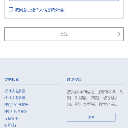
Information, and other relevant laws and regulations, as well
我同意上述个人信息的处理。
as the Guidelines on the Law on the Protection of Personal
Information (General Rules), and other national guidelines for
which compliance is mandatory, in order to properly treat
personal information.
发送
2.
The Company shall properly acquire the personal information
of the Customers, etc., notify or publicize the purposes of use
of the personal information of the Customers, etc., and use
the information within the scope of the purposes of use,
except for cases that this procedure is not required by law.
3.
The Company shall endeavor to prevent unauthorized access,
leakage, loss, or damage to Customers, etc. personal data
类别搜索
过滤搜索
and shall take systematic, personal, physical, and technical
security control measures required for the control of
板对板连接器
按具体详细信息（例如类别、系
personal data.
列、引脚数、间距、板安装方
线对板连接器
4.
The Company shall educate employees to understand the
向、配合类型等）搜索产品...
FPC/FFC 连接器
importance of personal data and handle personal data
FPC对板连接器
appropriately. If employees are required to handle the
搜索
设备插座
personal data of the Customers, etc., the Company shall
针脚排针
supervise such data as required and appropriate so as to