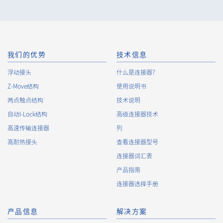
incidents, the Company shall take immediate action to
minimize the damage to the extent reasonable and take
steps to prevent recurrence, based on the principle that the
Customers, etc. shall be protected first.
10.
The Company will continuously review and regularly evaluate
我们的优势
技术信息
the management systems and measures to protect personal
浮动接头
什么是连接器?
data, and strive to improve the management systems and
Z-Move结构
measures.
使用说明书
两点触点结构
技术说明
自动I-Lock结构
高级连接器技术
About the Handling of Personal Information
高速传输连接器
列
1.
Collection of Personal Information
高耐热接头
查看连接器型号
连接器词汇表
When providing the services of the Company, the Company
obtains personal information such as the name, address,
产品指南
telephone number, e-mail address, workplace information
连接器选择手册
(your company name, department name, position, address,
telephone (fax) number, etc.), gender, bank account
information, and access logs of the Customers, etc. from. The
产品信息
解决方案
Company shall not properly acquire personal information or