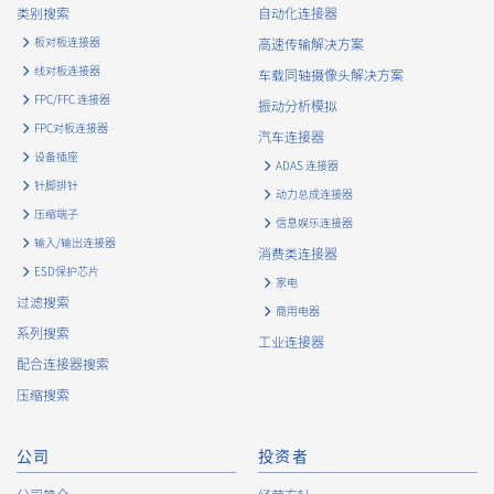
类别搜索
自动化连接器
acquire personal information by deception or other wrongful
means.
板对板连接器
高速传输解决方案
The Company uses cookies and other tracking technologies
线对板连接器
车载同轴摄像头解决方案
(e.g., web beacons) to collect information about your access
FPC/FFC 连接器
振动分析模拟
history and usage status on this website, including identifiers
FPC对板连接器
such as IP addresses (hereinafter referred to as “cookies”).
汽车连接器
information) is collected. Cookie information may be
设备插座
ADAS 连接器
associated with personal information of Customers’ member
针脚排针
动力总成连接器
services held by the Company. Cookie information that is
压缩端子
associated with personal information will be handled in
信息娱乐连接器
输入/输出连接器
accordance with the following and the Cookie Policy.
消费类连接器
https://www.irisoele.com/cn/cookie/
ESD保护芯片
家电
过滤搜索
商用电器
2.
Purposes of Use of Personal Information
系列搜索
工业连接器
The purposes of use of personal information acquired by the
配合连接器搜索
Company are as follows: The Company may change the
压缩搜索
following purposes of use to the extent which is deemed
relevant, and in the event of such a change, the Company
shall notify or publicly announce the changed purposes of use
公司
投资者
to the relevant person of the Customers, etc.