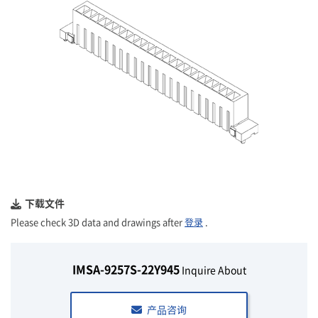
下载文件
Please check 3D data and drawings after
登录
.
IMSA-9257S-22Y945
Inquire About
产品咨询