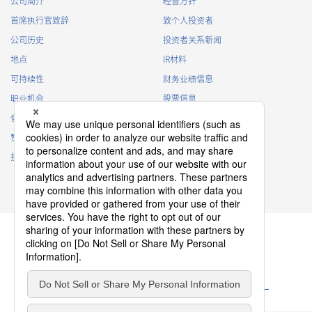
公司简介
经营方针
Customer Information
首席执行官致辞
致个人投资者
・
To inform the Customers, etc. of The Company’s
公司历史
投资者关系新闻
products
地点
IR材料
・
To provide campaigns and events for the Customers, etc.
可持续性
财务业绩信息
・
To improve customer service, including market research,
data analysis, and the planning and development of
职业机会
股票信息
products and services
俱乐部活动
IR日历
・
To control the data of the Customers, etc.
赞助
IR常见问题
・
To manage the progress of transactions with the
接触
IR策略
Customers
免责声明
・
To conduct questionnaires to the Customers, etc.
・
To respond to the inquiries from the Customers, etc.
・
For marketing research and analysis
Personal information of other companies, organizations,
government agency clients and business partners
・
To respond to inquiries, business negotiations, meetings,
隐私政策
etc. necessary for business and communication
Cookie 政策
ソーシャルメディアポリシー
・
For the performance of contracts or management of