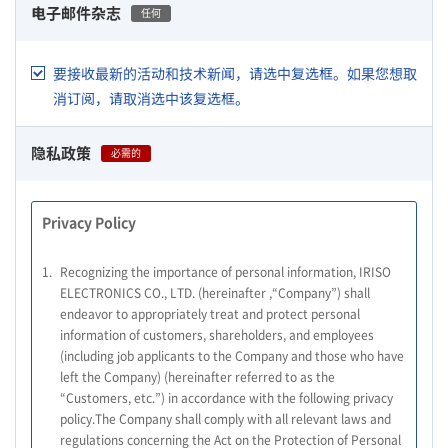
电子邮件杂志
任何
要接收最新的活动和技术新闻，请选中复选框。如果您想取
消订阅，请取消选中该复选框。
隐私政策
必需的
Privacy Policy
1.
Recognizing the importance of personal information, IRISO
ELECTRONICS CO., LTD. (hereinafter ,“Company”) shall
endeavor to appropriately treat and protect personal
information of customers, shareholders, and employees
(including job applicants to the Company and those who have
left the Company) (hereinafter referred to as the
“Customers, etc.”) in accordance with the following privacy
policy.The Company shall comply with all relevant laws and
regulations concerning the Act on the Protection of Personal