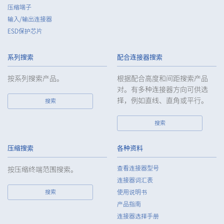
压缩端子
ensure the security control of the personal data of the
Customers, etc.
输入/输出连接器
ESD保护芯片
5.
When the Company entrusts the handling of the personal
data of the Customers, etc., the Company shall supervise the
handling of such data as required and appropriate so as to
系列搜索
配合连接器搜索
ensure such data appropriate security control of the personal
data of the Customers, etc.
按系列搜索产品。
根据配合高度和间距搜索产品
对。有多种连接器方向可供选
6.
Except as otherwise provided by law, the Company will not
择，例如直线、直角或平行。
搜索
provide the personal data of the Customers, etc. for any third
party without obtaining the prior consent of the individual.
搜索
7.
Except as otherwise required by law, the Company shall
properly fulfill the verification and recording obligations
stipulated by law when the Company has provided or
压缩搜索
各种资料
received personal data from a third party.
查看连接器型号
按压缩终端范围搜索。
8.
When preparing the anonymously processed information, the
连接器词汇表
Company shall comply with the standards prescribed by laws
搜索
使用说明书
and regulations and implement appropriate security control
产品指南
measures.
连接器选择手册
9.
In the case of the leak of personal information or other such