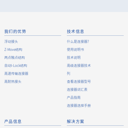
incidents, the Company shall take immediate action to
minimize the damage to the extent reasonable and take
steps to prevent recurrence, based on the principle that the
Customers, etc. shall be protected first.
10.
The Company will continuously review and regularly evaluate
我们的优势
技术信息
the management systems and measures to protect personal
浮动接头
什么是连接器?
data, and strive to improve the management systems and
Z-Move结构
measures.
使用说明书
两点触点结构
技术说明
自动I-Lock结构
高级连接器技术
About the Handling of Personal Information
高速传输连接器
列
1.
Collection of Personal Information
高耐热接头
查看连接器型号
连接器词汇表
When providing the services of the Company, the Company
obtains personal information such as the name, address,
产品指南
telephone number, e-mail address, workplace information
连接器选择手册
(your company name, department name, position, address,
telephone (fax) number, etc.), gender, bank account
information, and access logs of the Customers, etc. from. The
产品信息
解决方案
Company shall not properly acquire personal information or