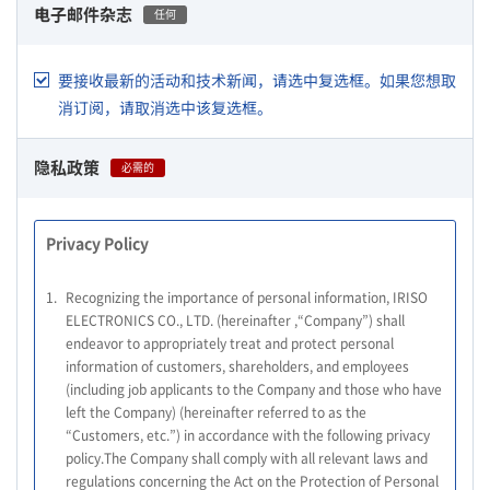
电子邮件杂志
任何
要接收最新的活动和技术新闻，请选中复选框。如果您想取
消订阅，请取消选中该复选框。
隐私政策
必需的
Privacy Policy
1.
Recognizing the importance of personal information, IRISO
ELECTRONICS CO., LTD. (hereinafter ,“Company”) shall
endeavor to appropriately treat and protect personal
information of customers, shareholders, and employees
(including job applicants to the Company and those who have
left the Company) (hereinafter referred to as the
“Customers, etc.”) in accordance with the following privacy
policy.The Company shall comply with all relevant laws and
regulations concerning the Act on the Protection of Personal