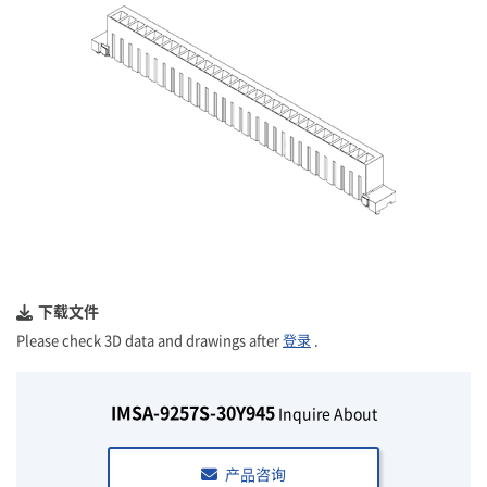
下载文件
Please check 3D data and drawings after
登录
.
IMSA-9257S-30Y945
Inquire About
产品咨询