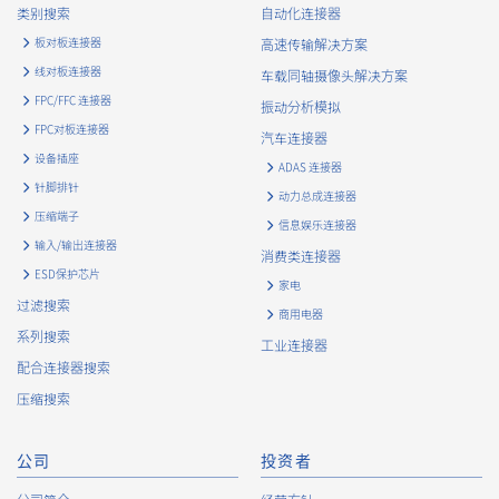
类别搜索
自动化连接器
acquire personal information by deception or other wrongful
means.
板对板连接器
高速传输解决方案
The Company uses cookies and other tracking technologies
线对板连接器
车载同轴摄像头解决方案
(e.g., web beacons) to collect information about your access
FPC/FFC 连接器
振动分析模拟
history and usage status on this website, including identifiers
FPC对板连接器
such as IP addresses (hereinafter referred to as “cookies”).
汽车连接器
information) is collected. Cookie information may be
设备插座
ADAS 连接器
associated with personal information of Customers’ member
针脚排针
动力总成连接器
services held by the Company. Cookie information that is
压缩端子
associated with personal information will be handled in
信息娱乐连接器
输入/输出连接器
accordance with the following and the Cookie Policy.
消费类连接器
https://www.irisoele.com/cn/cookie/
ESD保护芯片
家电
过滤搜索
商用电器
2.
Purposes of Use of Personal Information
系列搜索
工业连接器
The purposes of use of personal information acquired by the
配合连接器搜索
Company are as follows: The Company may change the
压缩搜索
following purposes of use to the extent which is deemed
relevant, and in the event of such a change, the Company
shall notify or publicly announce the changed purposes of use
公司
投资者
to the relevant person of the Customers, etc.