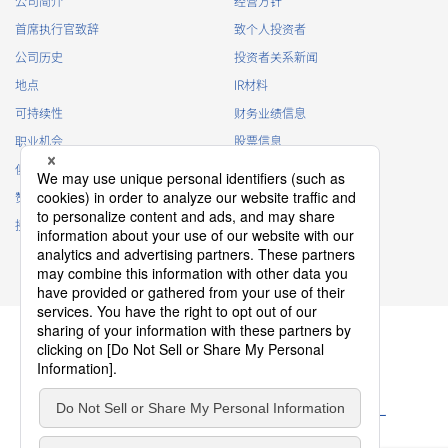
公司简介
经营方针
Customer Information
首席执行官致辞
致个人投资者
・
To inform the Customers, etc. of The Company’s
公司历史
投资者关系新闻
products
地点
IR材料
・
To provide campaigns and events for the Customers, etc.
可持续性
财务业绩信息
・
To improve customer service, including market research,
data analysis, and the planning and development of
职业机会
股票信息
products and services
俱乐部活动
IR日历
・
To control the data of the Customers, etc.
赞助
IR常见问题
・
To manage the progress of transactions with the
接触
IR策略
Customers
免责声明
・
To conduct questionnaires to the Customers, etc.
・
To respond to the inquiries from the Customers, etc.
・
For marketing research and analysis
Personal information of other companies, organizations,
government agency clients and business partners
・
To respond to inquiries, business negotiations, meetings,
隐私政策
etc. necessary for business and communication
Cookie 政策
ソーシャルメディアポリシー
・
For the performance of contracts or management of