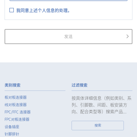
Information, and other relevant laws and regulations, as well
我同意上述个人信息的处理。
as the Guidelines on the Law on the Protection of Personal
Information (General Rules), and other national guidelines for
which compliance is mandatory, in order to properly treat
personal information.
发送
2.
The Company shall properly acquire the personal information
of the Customers, etc., notify or publicize the purposes of use
of the personal information of the Customers, etc., and use
the information within the scope of the purposes of use,
except for cases that this procedure is not required by law.
3.
The Company shall endeavor to prevent unauthorized access,
leakage, loss, or damage to Customers, etc. personal data
类别搜索
过滤搜索
and shall take systematic, personal, physical, and technical
security control measures required for the control of
板对板连接器
按具体详细信息（例如类别、系
personal data.
列、引脚数、间距、板安装方
线对板连接器
4.
The Company shall educate employees to understand the
向、配合类型等）搜索产品...
FPC/FFC 连接器
importance of personal data and handle personal data
FPC对板连接器
appropriately. If employees are required to handle the
搜索
设备插座
personal data of the Customers, etc., the Company shall
针脚排针
supervise such data as required and appropriate so as to