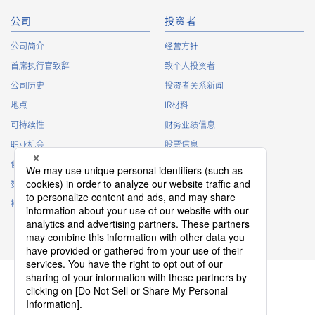
relevant, and in the event of such a change, the Company
shall notify or publicly announce the changed purposes of use
公司
投资者
to the relevant person of the Customers, etc.
公司简介
经营方针
Customer Information
首席执行官致辞
致个人投资者
・
To inform the Customers, etc. of The Company’s
公司历史
投资者关系新闻
products
地点
IR材料
・
To provide campaigns and events for the Customers, etc.
可持续性
财务业绩信息
・
To improve customer service, including market research,
data analysis, and the planning and development of
职业机会
股票信息
products and services
俱乐部活动
IR日历
・
To control the data of the Customers, etc.
赞助
IR常见问题
・
To manage the progress of transactions with the
接触
IR策略
Customers
免责声明
・
To conduct questionnaires to the Customers, etc.
・
To respond to the inquiries from the Customers, etc.
・
For marketing research and analysis
Personal information of other companies, organizations,
government agency clients and business partners