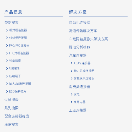
telephone (fax) number, etc.), gender, bank account
information, and access logs of the Customers, etc. from. The
产品信息
解决方案
Company shall not properly acquire personal information or
类别搜索
自动化连接器
acquire personal information by deception or other wrongful
means.
板对板连接器
高速传输解决方案
The Company uses cookies and other tracking technologies
线对板连接器
车载同轴摄像头解决方案
(e.g., web beacons) to collect information about your access
FPC/FFC 连接器
振动分析模拟
history and usage status on this website, including identifiers
FPC对板连接器
such as IP addresses (hereinafter referred to as “cookies”).
汽车连接器
information) is collected. Cookie information may be
设备插座
ADAS 连接器
associated with personal information of Customers’ member
针脚排针
动力总成连接器
services held by the Company. Cookie information that is
压缩端子
associated with personal information will be handled in
信息娱乐连接器
输入/输出连接器
accordance with the following and the Cookie Policy.
消费类连接器
https://www.irisoele.com/cn/cookie/
ESD保护芯片
家电
过滤搜索
商用电器
2.
Purposes of Use of Personal Information
系列搜索
工业连接器
The purposes of use of personal information acquired by the
配合连接器搜索
Company are as follows: The Company may change the
压缩搜索
following purposes of use to the extent which is deemed