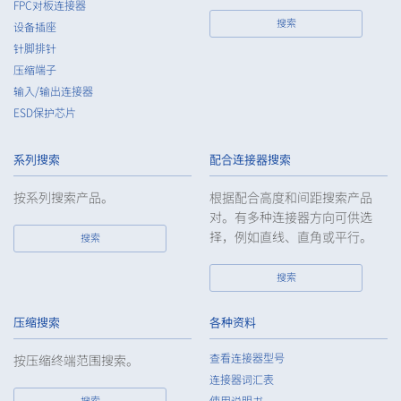
FPC对板连接器
appropriately. If employees are required to handle the
搜索
设备插座
personal data of the Customers, etc., the Company shall
针脚排针
supervise such data as required and appropriate so as to
压缩端子
ensure the security control of the personal data of the
Customers, etc.
输入/输出连接器
ESD保护芯片
5.
When the Company entrusts the handling of the personal
data of the Customers, etc., the Company shall supervise the
handling of such data as required and appropriate so as to
系列搜索
配合连接器搜索
ensure such data appropriate security control of the personal
data of the Customers, etc.
按系列搜索产品。
根据配合高度和间距搜索产品
对。有多种连接器方向可供选
6.
Except as otherwise provided by law, the Company will not
择，例如直线、直角或平行。
搜索
provide the personal data of the Customers, etc. for any third
party without obtaining the prior consent of the individual.
搜索
7.
Except as otherwise required by law, the Company shall
properly fulfill the verification and recording obligations
stipulated by law when the Company has provided or
压缩搜索
各种资料
received personal data from a third party.
查看连接器型号
按压缩终端范围搜索。
8.
When preparing the anonymously processed information, the
连接器词汇表
Company shall comply with the standards prescribed by laws
搜索