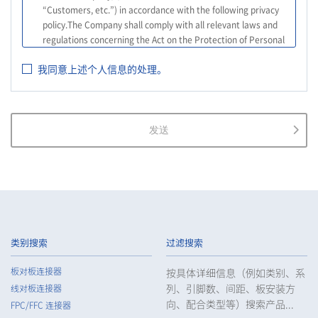
“Customers, etc.”) in accordance with the following privacy
policy.The Company shall comply with all relevant laws and
regulations concerning the Act on the Protection of Personal
Information, and other relevant laws and regulations, as well
我同意上述个人信息的处理。
as the Guidelines on the Law on the Protection of Personal
Information (General Rules), and other national guidelines for
which compliance is mandatory, in order to properly treat
personal information.
发送
2.
The Company shall properly acquire the personal information
of the Customers, etc., notify or publicize the purposes of use
of the personal information of the Customers, etc., and use
the information within the scope of the purposes of use,
except for cases that this procedure is not required by law.
3.
The Company shall endeavor to prevent unauthorized access,
leakage, loss, or damage to Customers, etc. personal data
类别搜索
过滤搜索
and shall take systematic, personal, physical, and technical
security control measures required for the control of
板对板连接器
按具体详细信息（例如类别、系
personal data.
列、引脚数、间距、板安装方
线对板连接器
4.
The Company shall educate employees to understand the
向、配合类型等）搜索产品...
FPC/FFC 连接器
importance of personal data and handle personal data