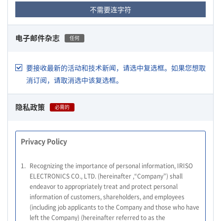
不需要连字符
电子邮件杂志
任何
要接收最新的活动和技术新闻，请选中复选框。如果您想取
消订阅，请取消选中该复选框。
隐私政策
必需的
Privacy Policy
1.
Recognizing the importance of personal information, IRISO
ELECTRONICS CO., LTD. (hereinafter ,“Company”) shall
endeavor to appropriately treat and protect personal
information of customers, shareholders, and employees
(including job applicants to the Company and those who have
left the Company) (hereinafter referred to as the