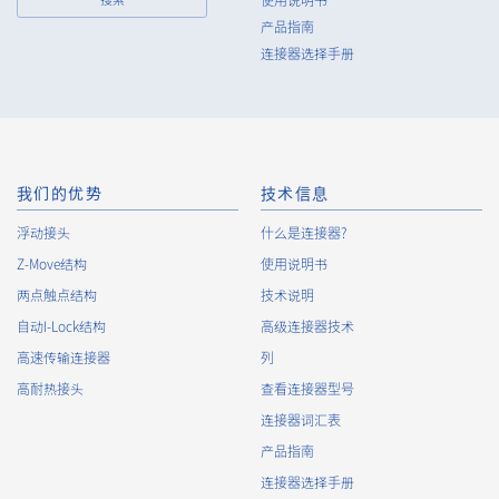
使用说明书
and regulations and implement appropriate security control
产品指南
measures.
连接器选择手册
9.
In the case of the leak of personal information or other such
incidents, the Company shall take immediate action to
minimize the damage to the extent reasonable and take
steps to prevent recurrence, based on the principle that the
Customers, etc. shall be protected first.
10.
The Company will continuously review and regularly evaluate
我们的优势
技术信息
the management systems and measures to protect personal
浮动接头
什么是连接器?
data, and strive to improve the management systems and
Z-Move结构
measures.
使用说明书
两点触点结构
技术说明
自动I-Lock结构
高级连接器技术
About the Handling of Personal Information
高速传输连接器
列
1.
Collection of Personal Information
高耐热接头
查看连接器型号
连接器词汇表
When providing the services of the Company, the Company
obtains personal information such as the name, address,
产品指南
telephone number, e-mail address, workplace information
连接器选择手册
(your company name, department name, position, address,