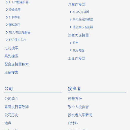
FPC对板连接器
such as IP addresses (hereinafter referred to as “cookies”).
汽车连接器
information) is collected. Cookie information may be
设备插座
ADAS 连接器
associated with personal information of Customers’ member
针脚排针
动力总成连接器
services held by the Company. Cookie information that is
压缩端子
associated with personal information will be handled in
信息娱乐连接器
输入/输出连接器
accordance with the following and the Cookie Policy.
消费类连接器
https://www.irisoele.com/cn/cookie/
ESD保护芯片
家电
过滤搜索
商用电器
2.
Purposes of Use of Personal Information
系列搜索
工业连接器
The purposes of use of personal information acquired by the
配合连接器搜索
Company are as follows: The Company may change the
压缩搜索
following purposes of use to the extent which is deemed
relevant, and in the event of such a change, the Company
shall notify or publicly announce the changed purposes of use
公司
投资者
to the relevant person of the Customers, etc.
公司简介
经营方针
Customer Information
首席执行官致辞
致个人投资者
・
To inform the Customers, etc. of The Company’s
公司历史
投资者关系新闻
products
地点
IR材料
・
To provide campaigns and events for the Customers, etc.