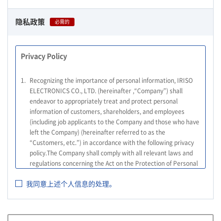
隐私政策
必需的
Privacy Policy
1.
Recognizing the importance of personal information, IRISO
ELECTRONICS CO., LTD. (hereinafter ,“Company”) shall
endeavor to appropriately treat and protect personal
information of customers, shareholders, and employees
(including job applicants to the Company and those who have
left the Company) (hereinafter referred to as the
“Customers, etc.”) in accordance with the following privacy
policy.The Company shall comply with all relevant laws and
regulations concerning the Act on the Protection of Personal
Information, and other relevant laws and regulations, as well
我同意上述个人信息的处理。
as the Guidelines on the Law on the Protection of Personal
Information (General Rules), and other national guidelines for
which compliance is mandatory, in order to properly treat
personal information.