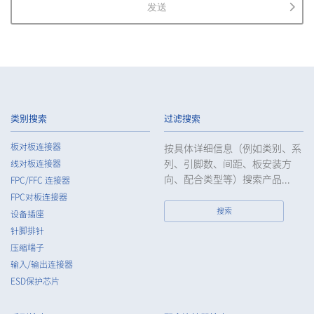
发送
2.
The Company shall properly acquire the personal information
of the Customers, etc., notify or publicize the purposes of use
of the personal information of the Customers, etc., and use
the information within the scope of the purposes of use,
except for cases that this procedure is not required by law.
3.
The Company shall endeavor to prevent unauthorized access,
leakage, loss, or damage to Customers, etc. personal data
类别搜索
过滤搜索
and shall take systematic, personal, physical, and technical
security control measures required for the control of
板对板连接器
按具体详细信息（例如类别、系
personal data.
列、引脚数、间距、板安装方
线对板连接器
4.
The Company shall educate employees to understand the
向、配合类型等）搜索产品...
FPC/FFC 连接器
importance of personal data and handle personal data
FPC对板连接器
appropriately. If employees are required to handle the
搜索
设备插座
personal data of the Customers, etc., the Company shall
针脚排针
supervise such data as required and appropriate so as to
压缩端子
ensure the security control of the personal data of the
Customers, etc.
输入/输出连接器
ESD保护芯片
5.
When the Company entrusts the handling of the personal
data of the Customers, etc., the Company shall supervise the