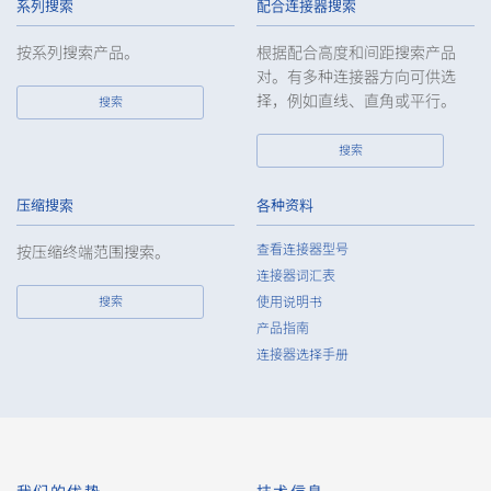
handling of such data as required and appropriate so as to
系列搜索
配合连接器搜索
ensure such data appropriate security control of the personal
data of the Customers, etc.
按系列搜索产品。
根据配合高度和间距搜索产品
对。有多种连接器方向可供选
6.
Except as otherwise provided by law, the Company will not
择，例如直线、直角或平行。
搜索
provide the personal data of the Customers, etc. for any third
party without obtaining the prior consent of the individual.
搜索
7.
Except as otherwise required by law, the Company shall
properly fulfill the verification and recording obligations
stipulated by law when the Company has provided or
压缩搜索
各种资料
received personal data from a third party.
查看连接器型号
按压缩终端范围搜索。
8.
When preparing the anonymously processed information, the
连接器词汇表
Company shall comply with the standards prescribed by laws
搜索
使用说明书
and regulations and implement appropriate security control
产品指南
measures.
连接器选择手册
9.
In the case of the leak of personal information or other such
incidents, the Company shall take immediate action to
minimize the damage to the extent reasonable and take
steps to prevent recurrence, based on the principle that the
Customers, etc. shall be protected first.