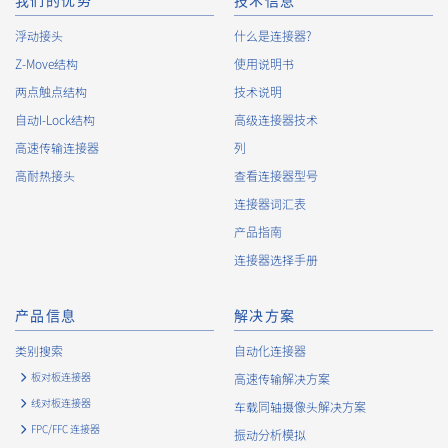
10.
The Company will continuously review and regularly evaluate
我们的优势
技术信息
the management systems and measures to protect personal
浮动接头
什么是连接器?
data, and strive to improve the management systems and
Z-Move结构
measures.
使用说明书
两点触点结构
技术说明
自动I-Lock结构
高级连接器技术
About the Handling of Personal Information
高速传输连接器
列
1.
Collection of Personal Information
高耐热接头
查看连接器型号
连接器词汇表
When providing the services of the Company, the Company
obtains personal information such as the name, address,
产品指南
telephone number, e-mail address, workplace information
连接器选择手册
(your company name, department name, position, address,
telephone (fax) number, etc.), gender, bank account
information, and access logs of the Customers, etc. from. The
产品信息
解决方案
Company shall not properly acquire personal information or
类别搜索
自动化连接器
acquire personal information by deception or other wrongful
means.
板对板连接器
高速传输解决方案
The Company uses cookies and other tracking technologies
线对板连接器
车载同轴摄像头解决方案
(e.g., web beacons) to collect information about your access
FPC/FFC 连接器
振动分析模拟
history and usage status on this website, including identifiers