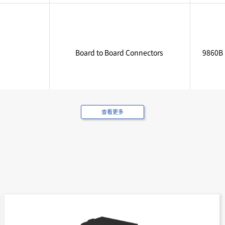
Board to Board Connectors
9860B
查看更多
Board to Board Connectors
9860B