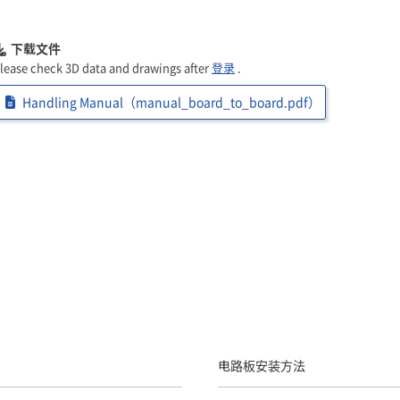
下载文件
lease check 3D data and drawings after
登录
.
Handling Manual（manual_board_to_board.pdf）
电路板安装方法