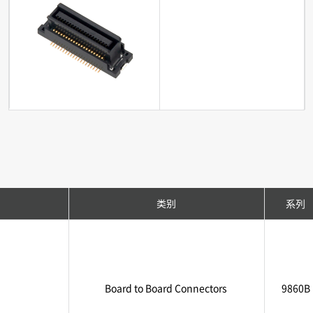
类别
系列
Board to Board Connectors
9860B