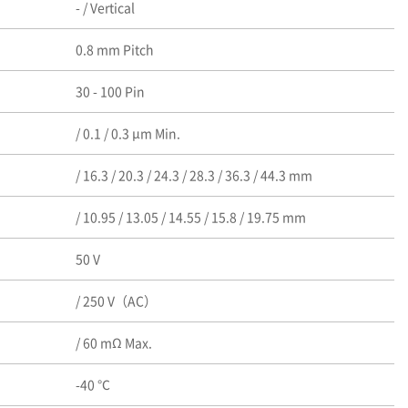
- / Vertical
0.8 mm Pitch
30 - 100 Pin
/ 0.1 / 0.3 μm Min.
/ 16.3 / 20.3 / 24.3 / 28.3 / 36.3 / 44.3 mm
/ 10.95 / 13.05 / 14.55 / 15.8 / 19.75 mm
50 V
/ 250 V（AC）
/ 60 mΩ Max.
-40 ℃