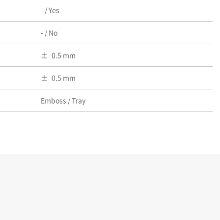
- / Yes
- / No
0.5 mm
0.5 mm
Emboss / Tray