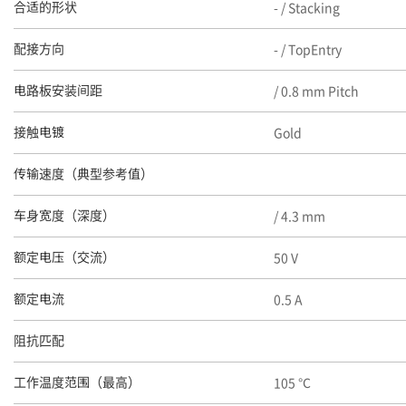
- / Stacking
合适的形状
- / TopEntry
配接方向
/ 0.8 mm Pitch
电路板安装间距
Gold
接触电镀
传输速度（典型参考值）
/ 4.3 mm
车身宽度（深度）
50 V
额定电压（交流）
0.5 A
额定电流
阻抗匹配
105 ℃
工作温度范围（最高）