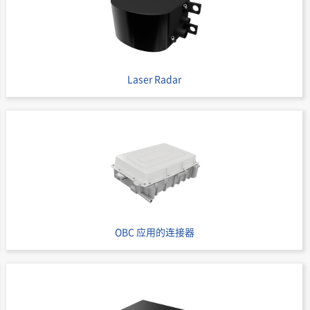
Board to Board Connectors
9860B
Laser Radar
Board to Board Connectors
9860B
OBC 应用的连接器
Board to Board Connectors
9860B