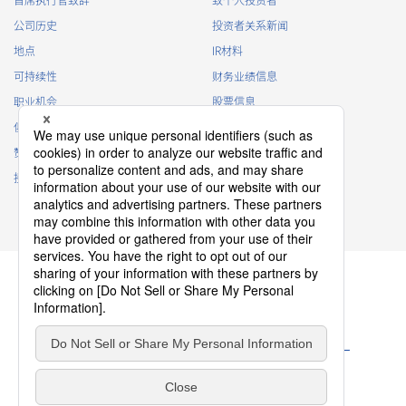
首席执行官致辞
致个人投资者
公司历史
投资者关系新闻
浮动接头
自动化连接器
地点
IR材料
9892S 系列（9）
可持续性
财务业绩信息
职业机会
股票信息
俱乐部活动
IR日历
赞助
IR常见问题
接触
IR策略
免责声明
9892B 系列（38）
隐私政策
Cookie 政策
ソーシャルメディアポリシー
浮动接头
自动化连接器
网站使用条款
服务条款