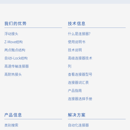
我们的优势
技术信息
浮动接头
什么是连接器?
Z-Move结构
10101B 系列（6）
使用说明书
两点触点结构
技术说明
自动I-Lock结构
高级连接器技术
高速传输连接器
列
高耐热接头
查看连接器型号
连接器词汇表
产品指南
9985S 系列（27）
连接器选择手册
产品信息
解决方案
类别搜索
自动化连接器