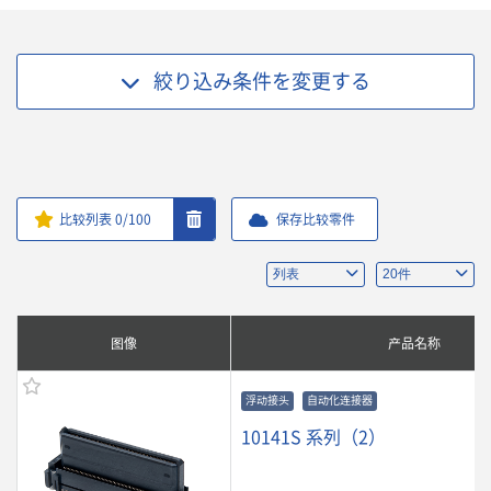
絞り込み条件を
変更する
比较列表
0
/100
保存比较零件
图像
产品名称
浮动接头
自动化连接器
10141S 系列（2）