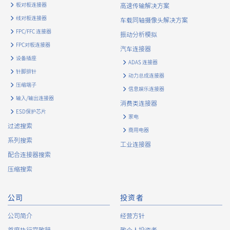
板对板连接器
高速传输解决方案
线对板连接器
车载同轴摄像头解决方案
FPC/FFC 连接器
振动分析模拟
FPC对板连接器
9984S 系列（85）
汽车连接器
设备插座
ADAS 连接器
针脚排针
动力总成连接器
压缩端子
信息娱乐连接器
输入/输出连接器
消费类连接器
ESD保护芯片
家电
过滤搜索
商用电器
系列搜索
工业连接器
浮动接头
自动化连接器
配合连接器搜索
9984B 系列（28）
压缩搜索
公司
投资者
公司简介
经营方针