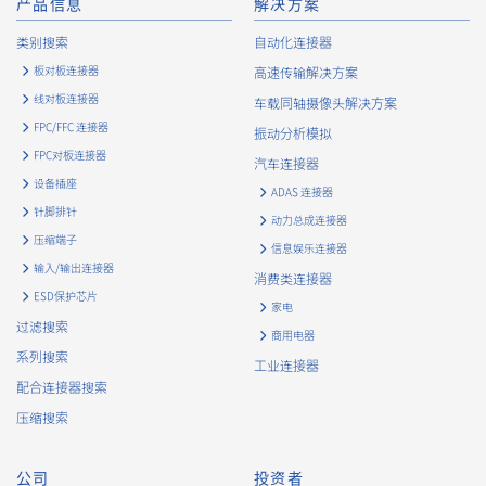
产品信息
解决方案
类别搜索
自动化连接器
板对板连接器
高速传输解决方案
线对板连接器
车载同轴摄像头解决方案
FPC/FFC 连接器
振动分析模拟
FPC对板连接器
汽车连接器
设备插座
ADAS 连接器
针脚排针
动力总成连接器
压缩端子
信息娱乐连接器
输入/输出连接器
消费类连接器
ESD保护芯片
家电
过滤搜索
商用电器
系列搜索
工业连接器
配合连接器搜索
压缩搜索
公司
投资者