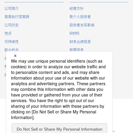
公司简介
经营方针
首席执行官致辞
致个人投资者
公司历史
投资者关系新闻
地点
IR材料
可持续性
财务业绩信息
职业机会
股票信息
俱乐部活动
IR日历
赞助
IR常见问题
接触
IR策略
免责声明
隐私政策
Cookie 政策
ソーシャルメディアポリシー