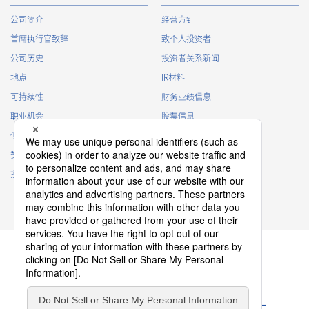
公司简介
经营方针
首席执行官致辞
致个人投资者
公司历史
投资者关系新闻
地点
IR材料
可持续性
财务业绩信息
职业机会
股票信息
俱乐部活动
IR日历
赞助
IR常见问题
接触
IR策略
免责声明
隐私政策
Cookie 政策
ソーシャルメディアポリシー