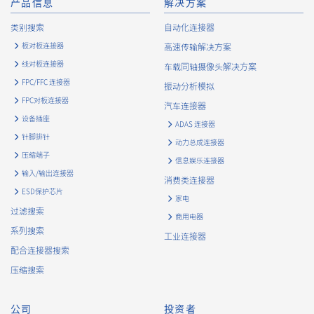
产品信息
解决方案
类别搜索
自动化连接器
板对板连接器
高速传输解决方案
线对板连接器
车载同轴摄像头解决方案
FPC/FFC 连接器
振动分析模拟
FPC对板连接器
汽车连接器
设备插座
ADAS 连接器
针脚排针
动力总成连接器
压缩端子
信息娱乐连接器
输入/输出连接器
消费类连接器
ESD保护芯片
家电
过滤搜索
商用电器
系列搜索
工业连接器
配合连接器搜索
压缩搜索
公司
投资者