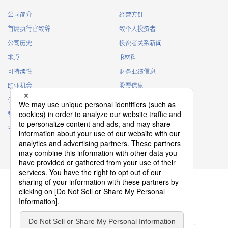
公司简介
经营方针
首席执行官致辞
致个人投资者
公司历史
投资者关系新闻
地点
IR材料
可持续性
财务业绩信息
职业机会
股票信息
俱乐部活动
IR日历
赞助
IR常见问题
接触
IR策略
免责声明
隐私政策
Cookie 政策
ソーシャルメディアポリシー