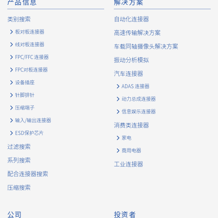
产品信息
解决方案
类别搜索
自动化连接器
板对板连接器
高速传输解决方案
线对板连接器
车载同轴摄像头解决方案
FPC/FFC 连接器
振动分析模拟
FPC对板连接器
汽车连接器
设备插座
ADAS 连接器
针脚排针
动力总成连接器
压缩端子
信息娱乐连接器
输入/输出连接器
消费类连接器
ESD保护芯片
家电
过滤搜索
商用电器
系列搜索
工业连接器
配合连接器搜索
压缩搜索
公司
投资者