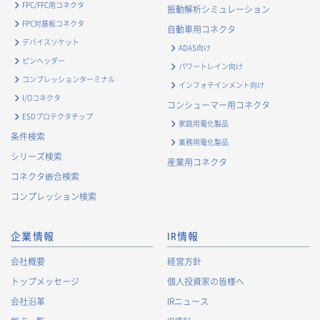
FPC/FFC用コネクタ
振動解析シミュレーション
FPC対基板コネクタ
自動車用コネクタ
デバイスソケット
ADAS向け
ピンヘッダー
パワートレイン向け
コンプレッションターミナル
インフォテインメント向け
I/Oコネクタ
コンシューマー用コネクタ
ESDプロテクタチップ
家庭用電化製品
条件検索
業務用電化製品
シリーズ検索
産業用コネクタ
コネクタ嵌合検索
コンプレッション検索
企業情報
IR情報
会社概要
経営方針
トップメッセージ
個人投資家の皆様へ
会社沿革
IRニュース