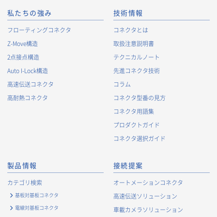
私たちの強み
技術情報
フローティングコネクタ
コネクタとは
Z-Move構造
取扱注意説明書
2点接点構造
テクニカルノート
Auto I-Lock構造
先進コネクタ技術
高速伝送コネクタ
コラム
高耐熱コネクタ
コネクタ型番の見方
コネクタ用語集
プロダクトガイド
コネクタ選択ガイド
製品情報
接続提案
カテゴリ検索
オートメーションコネクタ
基板対基板コネクタ
高速伝送ソリューション
電線対基板コネクタ
車載カメラソリューション