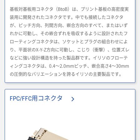
基板対基板用コネクタ（BtoB）は、プリント基板の高密度実
装用に開発されたコネクタです。中でも接続したコネクタ
が、ピッチ方向、列間方向、嵌合方向のすべて、またはいず
れかに可動し、その嵌合ずれを吸収するように設計されたフ
ローティングコネクタは、ソケットとプラグの組合わせによ
り、平面状のX-Y-Z方向に可動し、こじり（衝撃）、位置ズレ
などに強い設計構造を持った製品群です。イリソのフローテ
ィングコネクタは、0.4～2.0mmピッチ、嵌合高さ4～30mm
の圧倒的なバリエーションを誇るイリソの主要製品です。
FPC/FFC用コネクタ