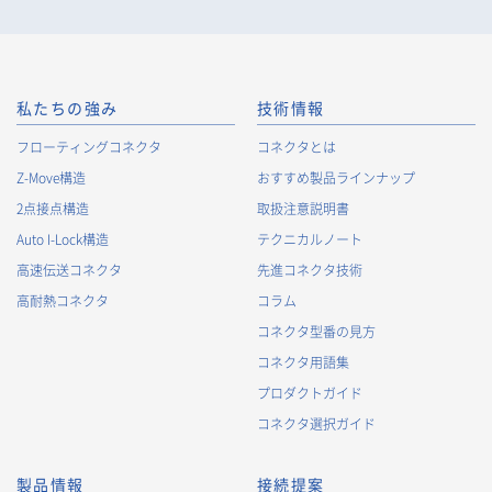
私たちの強み
技術情報
フローティングコネクタ
コネクタとは
Z-Move構造
おすすめ製品ラインナップ
2点接点構造
取扱注意説明書
Auto I-Lock構造
テクニカルノート
高速伝送コネクタ
先進コネクタ技術
高耐熱コネクタ
コラム
コネクタ型番の見方
コネクタ用語集
プロダクトガイド
コネクタ選択ガイド
製品情報
接続提案