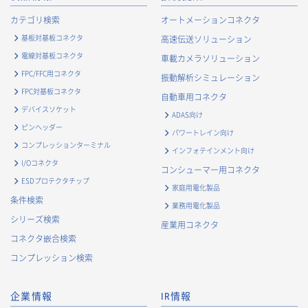
カテゴリ検索
オートメーションコネクタ
基板対基板コネクタ
高速伝送ソリューション
電線対基板コネクタ
車載カメラソリューション
FPC/FFC用コネクタ
振動解析シミュレーション
FPC対基板コネクタ
自動車用コネクタ
デバイスソケット
ADAS向け
ピンヘッダー
パワートレイン向け
コンプレッションターミナル
インフォテインメント向け
I/Oコネクタ
コンシューマー用コネクタ
ESDプロテクタチップ
家庭用電化製品
条件検索
業務用電化製品
シリーズ検索
産業用コネクタ
コネクタ嵌合検索
コンプレッション検索
企業情報
IR情報