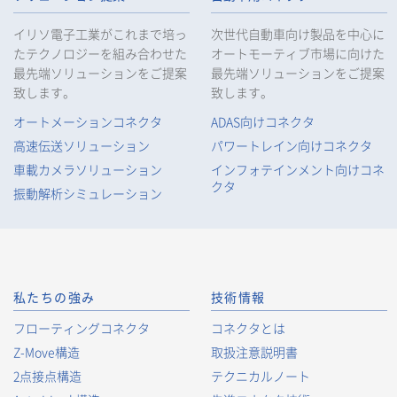
イリソ電子工業がこれまで培っ
次世代自動車向け製品を中心に
たテクノロジーを組み合わせた
オートモーティブ市場に向けた
最先端ソリューションをご提案
最先端ソリューションをご提案
致します。
致します。
オートメーションコネクタ
ADAS向けコネクタ
高速伝送ソリューション
パワートレイン向けコネクタ
車載カメラソリューション
インフォテインメント向けコネ
クタ
振動解析シミュレーション
私たちの強み
技術情報
フローティングコネクタ
コネクタとは
Z-Move構造
取扱注意説明書
2点接点構造
テクニカルノート