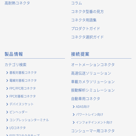
高耐熱コネクタ
コラム
コネクタ型番の見方
コネクタ用語集
プロダクトガイド
コネクタ選択ガイド
製品情報
接続提案
カテゴリ検索
オートメーションコネクタ
基板対基板コネクタ
高速伝送ソリューション
電線対基板コネクタ
車載カメラソリューション
FPC/FFC用コネクタ
振動解析シミュレーション
FPC対基板コネクタ
自動車用コネクタ
デバイスソケット
ADAS向け
ピンヘッダー
パワートレイン向け
コンプレッションターミナル
インフォテインメント向け
I/Oコネクタ
コンシューマー用コネクタ
ESDプロテクタチップ