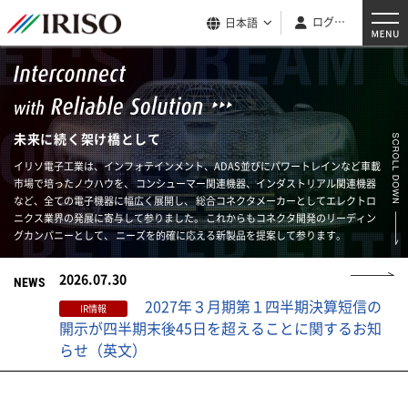
ログイン
日本語
未来に続く架け橋として
イリソ電子工業は、インフォテインメント、ADAS並びにパワートレインなど車載
市場で培ったノウハウを、
コンシューマー関連機器、インダストリアル関連機器
など、全ての電子機器に幅広く展開し、
総合コネクタメーカーとしてエレクトロ
ニクス業界の発展に寄与して参りました。
これからもコネクタ開発のリーディン
グカンパニーとして、
ニーズを的確に応える新製品を提案して参ります。
2026.07.30
NEWS
2027年３月期第１四半期決算短信の
IR情報
開示が四半期末後45日を超えることに関するお知
らせ（英文）