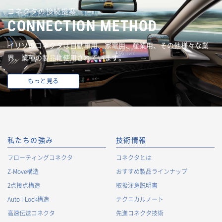
コネクタの接続提案
CONNECTION METHOD
イリソのコネクタは自動車用、家電用、産業用、その他様々な業
界、業種の製品に使用されています。
もっと見る
私たちの強み
技術情報
フローティングコネクタ
コネクタとは
Z-Move構造
おすすめ製品ラインナップ
2点接点構造
取扱注意説明書
Auto I-Lock構造
テクニカルノート
高速伝送コネクタ
先進コネクタ技術