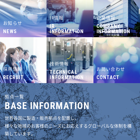
IR情報
企業情報
お知らせ
IR
COMPANY
NEWS
INFORMATION
INFORMATION
技術情報
採用情報
お問い合わせ
TECHNICAL
RECRUIT
INFORMATION
CONTACT
拠点一覧
BASE INFORMATION
世界各国に製造・販売拠点を配置し、
様々な地域のお客様のニーズにお応えするグローバルな体制を構
築しています。