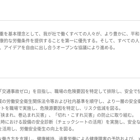
重を基本理念として、我が社で働くすべての人々が、より豊かに、平和
康的な労働条件を提供することを第一に優先する。そして、すべての人
、アイデアを自由に出し合うオープンな協議により進める。
「交通事故ゼロ」を目指し、職場の危険要因を特定して排除し、安全で
域の労働安全衛生関係法令等および社内基準を順守し、より一層の安全
ントを職場で実施し、危険源要因を特定し、リスク低減を図る。
「挟まれ、巻込まれ災害」、「切れ・こすれ災害」の防止に取り組む。
入時における設備の安全診断（チェックシートの活用）を実施し、安全
等）を活用し、労働安全衛生の向上を図る。
な働き方を支援し、健康維持、過重労働による健康障害の予防および、