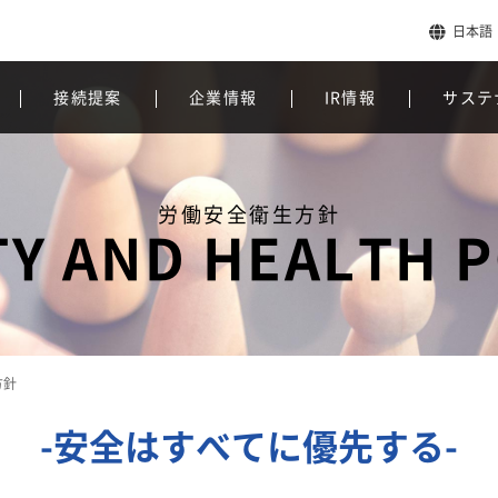
日本語
接続提案
企業情報
IR情報
サステ
労働安全衛生方針
TY AND HEALTH P
方針
-安全はすべてに優先する-