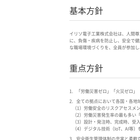
基本方針
イリソ電子工業株式会社は、人間尊
に、負傷・疾病を防止し、安全で健
な職場環境づくりを、全員が参加し
重点方針
1.
「労働災害ゼロ」「火災ゼロ」
2.
全ての拠点において各国・各地
（1）
労働安全のリスクアセスメ
（2）
労働災害発生率の最も多い
（3）
設計・発注時、完成時、受
（4）
デジタル技術（IoT、AI
3.
安全衛生管理体制の充実と柔軟