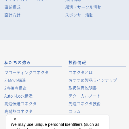
事業構成
部活・サークル活動
設計方針
スポンサー活動
私たちの強み
技術情報
フローティングコネクタ
コネクタとは
Z-Move構造
おすすめ製品ラインナップ
2点接点構造
取扱注意説明書
Auto I-Lock構造
テクニカルノート
高速伝送コネクタ
先進コネクタ技術
高耐熱コネクタ
コラム
コネクタ型番の見方
コネクタ用語集