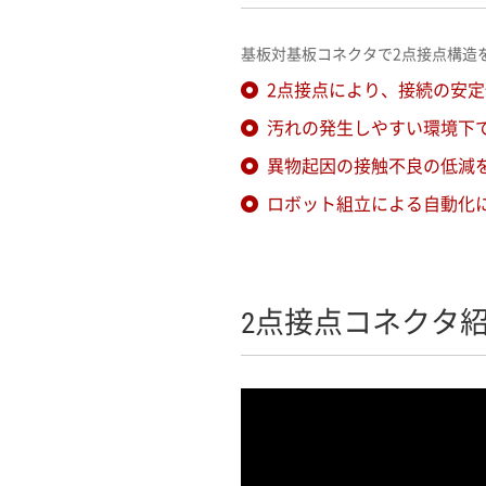
基板対基板コネクタで2点接点構造
2点接点により、接続の安
汚れの発生しやすい環境下
異物起因の接触不良の低減
ロボット組立による自動化
2点接点コネクタ