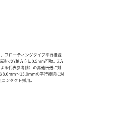
チ、フローティングタイプ平行接続
構造でXY軸方向に0.5mm可動。Z方
義による代表参考値）の高速伝送に対
8.0mm～15.0mmの平行接続に対
点コンタクト採用。