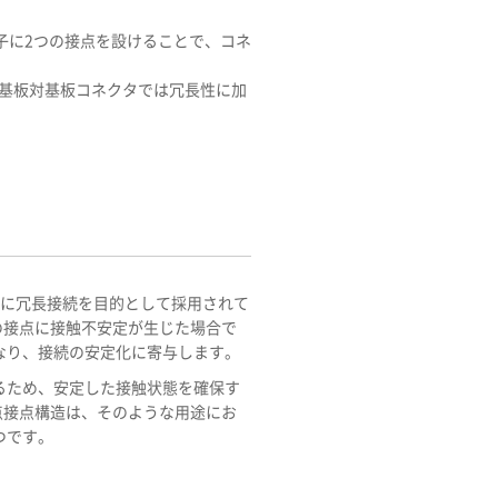
子に2つの接点を設けることで、コネ
、基板対基板コネクタでは冗長性に加
は主に冗長接続を目的として採用されて
の接点に接触不安定が生じた場合で
なり、接続の安定化に寄与します。
するため、安定した接触状態を確保す
点接点構造は、そのような用途にお
つです。