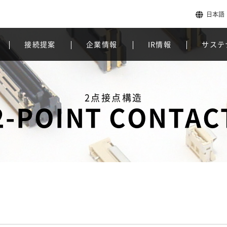
日本語
接続提案
企業情報
IR情報
サステ
2点接点構造
2-POINT CONTAC
？