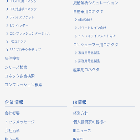
FPC/FFC用コネクタ
振動解析シミュレーション
FPC対基板コネクタ
自動車用コネクタ
デバイスソケット
ADAS向け
ピンヘッダー
パワートレイン向け
コンプレッションターミナル
インフォテインメント向け
I/Oコネクタ
コンシューマー用コネクタ
ESDプロテクタチップ
家庭用電化製品
条件検索
業務用電化製品
シリーズ検索
産業用コネクタ
コネクタ嵌合検索
コンプレッション検索
企業情報
IR情報
会社概要
経営方針
トップメッセージ
個人投資家の皆様へ
会社沿革
IRニュース
拠点一覧
IR資料