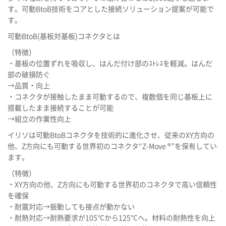
す。可動BtoB技術をコアとした接続ソリューション提案が可能で
す。
可動BtoB(基板対基板)コネクタとは
（特徴）
・基板の位置ずれを吸収し、はんだ付け部のｽﾄﾚｽを軽減。はんだ
部の破損防ぐ
→品質・向上
・コネクタが接触したまま可動するので、複数個を同じ基板上に
搭載したまま接続することが可能
→組立の作業性向上
イリソは可動BtoBコネクタを技術的に進化させ、従来のXY方向の
他、Z方向にも可動する世界初のコネクタ“Z-Move ®”を保有してい
ます。
（特徴）
・XY方向の他、Z方向にも可動する世界初のコネクタで高い信頼性
を確保
・耐震対応→振動しても接点が動かない
・耐熱対応→耐熱要求が105℃から125℃へ。材料の耐熱性を向上