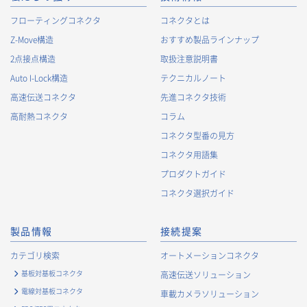
フローティングコネクタ
コネクタとは
Z-Move構造
おすすめ製品ラインナップ
2点接点構造
取扱注意説明書
Auto I-Lock構造
テクニカルノート
高速伝送コネクタ
先進コネクタ技術
高耐熱コネクタ
コラム
コネクタ型番の見方
コネクタ用語集
プロダクトガイド
コネクタ選択ガイド
製品情報
接続提案
カテゴリ検索
オートメーションコネクタ
基板対基板コネクタ
高速伝送ソリューション
電線対基板コネクタ
車載カメラソリューション