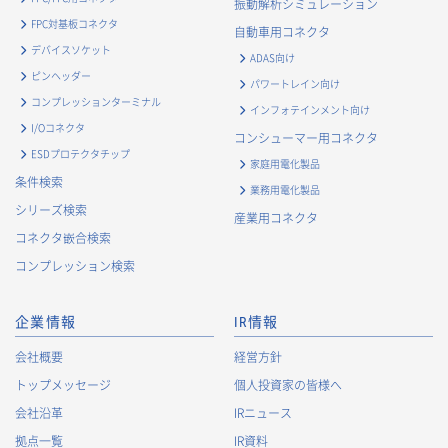
振動解析シミュレーション
FPC対基板コネクタ
自動車用コネクタ
デバイスソケット
ADAS向け
ピンヘッダー
パワートレイン向け
コンプレッションターミナル
インフォテインメント向け
I/Oコネクタ
コンシューマー用コネクタ
ESDプロテクタチップ
家庭用電化製品
条件検索
業務用電化製品
シリーズ検索
産業用コネクタ
コネクタ嵌合検索
コンプレッション検索
企業情報
IR情報
会社概要
経営方針
トップメッセージ
個人投資家の皆様へ
会社沿革
IRニュース
拠点一覧
IR資料