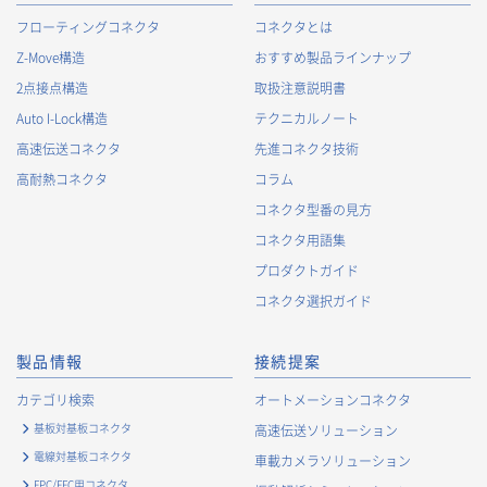
フローティングコネクタ
コネクタとは
Z-Move構造
おすすめ製品ラインナップ
2点接点構造
取扱注意説明書
Auto I-Lock構造
テクニカルノート
高速伝送コネクタ
先進コネクタ技術
高耐熱コネクタ
コラム
コネクタ型番の見方
コネクタ用語集
プロダクトガイド
コネクタ選択ガイド
製品情報
接続提案
カテゴリ検索
オートメーションコネクタ
基板対基板コネクタ
高速伝送ソリューション
電線対基板コネクタ
車載カメラソリューション
FPC/FFC用コネクタ