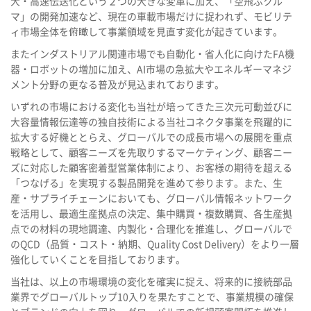
大・高速伝送化という２つの大きな変革に加え、「空飛ぶクル
マ」の開発加速など、現在の車載市場だけに捉われず、モビリテ
ィ市場全体を俯瞰して事業領域を見直す変化が起きています。
またインダストリアル関連市場でも自動化・省人化に向けたFA機
器・ロボットの増加に加え、AI市場の急拡大やエネルギーマネジ
メント分野の更なる普及が見込まれております。
いずれの市場における変化も当社が培ってきた三次元可動並びに
大容量情報伝達等の独自技術による当社コネクタ事業を飛躍的に
拡大する好機ととらえ、グローバルでの成長市場への展開を重点
戦略として、顧客ニーズを先取りするマーケティング、顧客ニー
ズに対応した顧客密着型営業体制により、お客様の期待を超える
「つなげる」を実現する製品開発を進めて参ります。また、生
産・サプライチェーンにおいても、グローバル情報ネットワーク
を活用し、最適生産拠点の決定、集中購買・複数購買、各生産拠
点での材料の現地調達、内製化・合理化を推進し、グローバルで
のQCD（品質・コスト・納期、Quality Cost Delivery）をより一層
強化していくことを目指しております。
当社は、以上の市場環境の変化を確実に捉え、将来的に接続部品
業界でグローバルトップ10入りを果たすことで、事業規模の確保