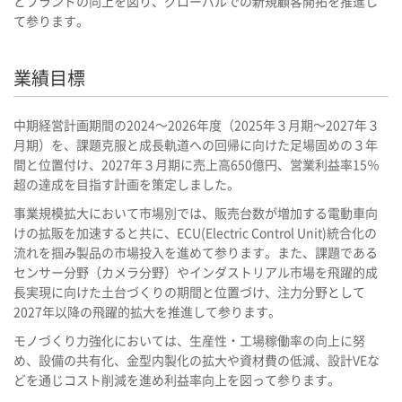
とブランドの向上を図り、グローバルでの新規顧客開拓を推進し
て参ります。
業績目標
中期経営計画期間の2024～2026年度（2025年３月期～2027年３
月期）を、課題克服と成長軌道への回帰に向けた足場固めの３年
間と位置付け、2027年３月期に売上高650億円、営業利益率15％
超の達成を目指す計画を策定しました。
事業規模拡大において市場別では、販売台数が増加する電動車向
けの拡販を加速すると共に、ECU(Electric Control Unit)統合化の
流れを掴み製品の市場投入を進めて参ります。また、課題である
センサー分野（カメラ分野）やインダストリアル市場を飛躍的成
長実現に向けた土台づくりの期間と位置づけ、注力分野として
2027年以降の飛躍的拡大を推進して参ります。
モノづくり力強化においては、生産性・工場稼働率の向上に努
め、設備の共有化、金型内製化の拡大や資材費の低減、設計VEな
どを通じコスト削減を進め利益率向上を図って参ります。