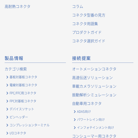
高耐熱コネクタ
コラム
コネクタ型番の見方
コネクタ用語集
プロダクトガイド
コネクタ選択ガイド
製品情報
接続提案
カテゴリ検索
オートメーションコネクタ
基板対基板コネクタ
高速伝送ソリューション
電線対基板コネクタ
車載カメラソリューション
FPC/FFC用コネクタ
振動解析シミュレーション
FPC対基板コネクタ
自動車用コネクタ
デバイスソケット
ADAS向け
ピンヘッダー
パワートレイン向け
コンプレッションターミナル
インフォテインメント向け
I/Oコネクタ
コンシューマー用コネクタ