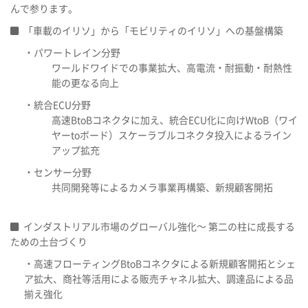
んで参ります。
「車載のイリソ」から「モビリティのイリソ」への基盤構築
・パワートレイン分野
ワールドワイドでの事業拡大、高電流・耐振動・耐熱性
能の更なる向上
・統合ECU分野
高速BtoBコネクタに加え、統合ECU化に向けWtoB（ワイ
ヤーtoボード）スケーラブルコネクタ投入によるライン
アップ拡充
・センサー分野
共同開発等によるカメラ事業再構築、新規顧客開拓
インダストリアル市場のグローバル強化～ 第二の柱に成長する
ための土台づくり
・高速フローティングBtoBコネクタによる新規顧客開拓とシェ
ア拡大、商社等活用による販売チャネル拡大、調達品による品
揃え強化