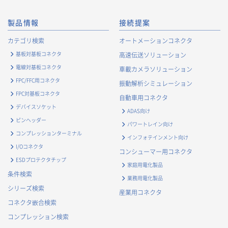
製品情報
接続提案
カテゴリ検索
オートメーションコネクタ
基板対基板コネクタ
高速伝送ソリューション
電線対基板コネクタ
車載カメラソリューション
FPC/FFC用コネクタ
振動解析シミュレーション
FPC対基板コネクタ
自動車用コネクタ
デバイスソケット
ADAS向け
ピンヘッダー
パワートレイン向け
コンプレッションターミナル
インフォテインメント向け
I/Oコネクタ
コンシューマー用コネクタ
ESDプロテクタチップ
家庭用電化製品
条件検索
業務用電化製品
シリーズ検索
産業用コネクタ
コネクタ嵌合検索
コンプレッション検索