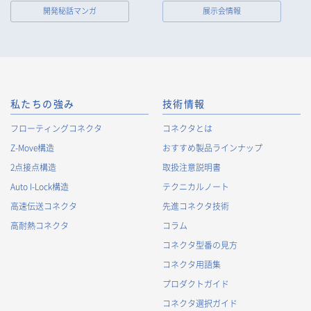
開発秘話マンガ
展示会情報
私たちの強み
技術情報
フローティングコネクタ
コネクタとは
Z-Move構造
おすすめ製品ラインナップ
2点接点構造
取扱注意説明書
Auto I-Lock構造
テクニカルノート
高速伝送コネクタ
先進コネクタ技術
高耐熱コネクタ
コラム
コネクタ型番の見方
コネクタ用語集
プロダクトガイド
コネクタ選択ガイド