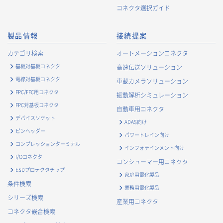
コネクタ選択ガイド
製品情報
接続提案
カテゴリ検索
オートメーションコネクタ
基板対基板コネクタ
高速伝送ソリューション
電線対基板コネクタ
車載カメラソリューション
FPC/FFC用コネクタ
振動解析シミュレーション
FPC対基板コネクタ
自動車用コネクタ
デバイスソケット
ADAS向け
ピンヘッダー
パワートレイン向け
コンプレッションターミナル
インフォテインメント向け
I/Oコネクタ
コンシューマー用コネクタ
ESDプロテクタチップ
家庭用電化製品
条件検索
業務用電化製品
シリーズ検索
産業用コネクタ
コネクタ嵌合検索