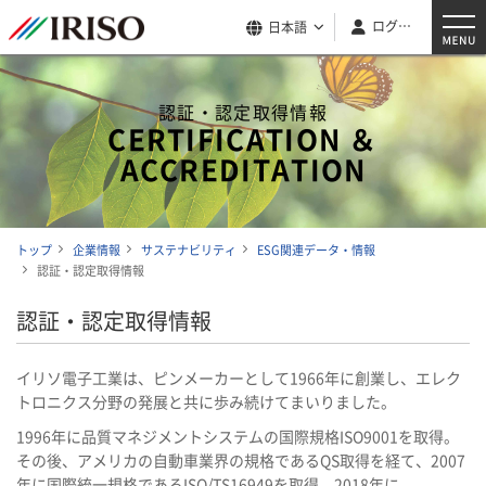
ログイン
日本語
認証・認定取得情報
CERTIFICATION ＆
ACCREDITATION
トップ
企業情報
サステナビリティ
ESG関連データ・情報
認証・認定取得情報
認証・認定取得情報
イリソ電子工業は、ピンメーカーとして1966年に創業し、エレク
トロニクス分野の発展と共に歩み続けてまいりました。
1996年に品質マネジメントシステムの国際規格ISO9001を取得。
その後、アメリカの自動車業界の規格であるQS取得を経て、2007
年に国際統一規格であるISO/TS16949を取得、2018年に